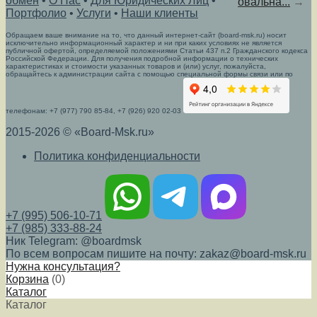
обмен
•
О Нас
•
Для Юридических Лиц
•
овальна...
→
Портфолио
•
Услуги
•
Наши клиенты
Обращаем ваше внимание на то, что данный интернет-сайт (board-msk.ru) носит
исключительно информационный характер и ни при каких условиях не является
публичной офертой, определяемой положениями Статьи 437 п.2 Гражданского кодекса
Российской Федерации. Для получения подробной информации о технических
характеристиках и стоимости указанных товаров и (или) услуг, пожалуйста,
обращайтесь к администрации сайта с помощью специальной формы связи или по
телефонам: +7 (977) 790 85-84, +7 (926) 920 02-03
2015-2026 © «Board-Msk.ru»
Политика конфиденциальности
+7 (995) 506-10-71
+7 (985) 333-88-24
Ник Telegram: @boardmsk
По всем вопросам пишите на почту: zakaz@board-msk.ru
Нужна консультация?
Корзина
(
0
)
Каталог
Каталог