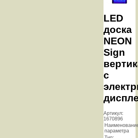
LED
доска
NEON
Sign
вертик
с
электр
диспл
Артикул:
1670896
Наименовани
параметра
Тип: