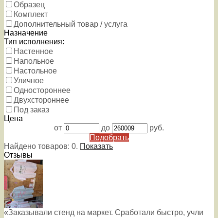
Образец
Комплект
Дополнительный товар / услуга
Назначение
Тип исполнения:
Настенное
Напольное
Настольное
Уличное
Одностороннее
Двухстороннее
Под заказ
Цена
от
до
руб.
Подобрать
Найдено товаров:
0
.
Показать
Отзывы
«Заказывали стенд на маркет. Сработали быстро, учли