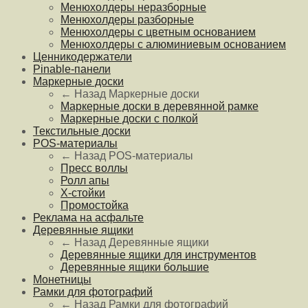
Менюхолдеры неразборные
Менюхолдеры разборные
Менюхолдеры с цветным основанием
Менюхолдеры с алюминиевым основанием
Ценникодержатели
Pinable-панели
Маркерные доски
← Назад
Маркерные доски
Маркерные доски в деревянной рамке
Маркерные доски с полкой
Текстильные доски
POS-материалы
← Назад
POS-материалы
Пресс воллы
Ролл апы
Х-стойки
Промостойка
Реклама на асфальте
Деревянные ящики
← Назад
Деревянные ящики
Деревянные ящики для инструментов
Деревянные ящики большие
Монетницы
Рамки для фотографий
← Назад
Рамки для фотографий