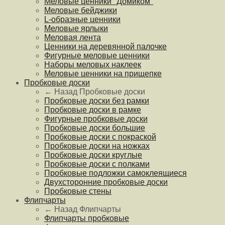
Меловые ценники "Домиком"
Меловые бейджики
L-образные ценники
Меловые ярлыки
Меловая лента
Ценники на деревянной палочке
Фигурные меловые ценники
Наборы меловых наклеек
Меловые ценники на прищепке
Пробковые доски
← Назад
Пробковые доски
Пробковые доски без рамки
Пробковые доски в рамке
Фигурные пробковые доски
Пробковые доски большие
Пробковые доски с покраской
Пробковые доски на ножках
Пробковые доски круглые
Пробковые доски с полками
Пробковые подложки самоклеящиеся
Двухсторонние пробковые доски
Пробковые стены
Флипчарты
← Назад
Флипчарты
Флипчарты пробковые