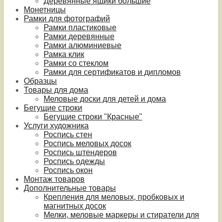
Деревянные ящики большие
Монетницы
Рамки для фотографий
Рамки пластиковые
Рамки деревянные
Рамки алюминиевые
Рамка клик
Рамки со стеклом
Рамки для сертификатов и дипломов
Образцы
Товары для дома
Меловые доски для детей и дома
Бегущие строки
Бегущие строки "Красные"
Услуги художника
Роспись стен
Роспись меловых досок
Роспись штендеров
Роспись одежды
Роспись окон
Монтаж товаров
Дополнительные товары
Крепления для меловых, пробковых и
магнитных досок
Мелки, меловые маркеры и стиратели для