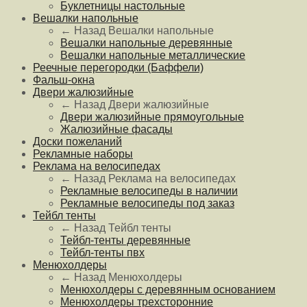
Буклетницы настольные
Вешалки напольные
← Назад
Вешалки напольные
Вешалки напольные деревянные
Вешалки напольные металлические
Реечные перегородки (Баффели)
Фальш-окна
Двери жалюзийные
← Назад
Двери жалюзийные
Двери жалюзийные прямоугольные
Жалюзийные фасады
Доски пожеланий
Рекламные наборы
Реклама на велосипедах
← Назад
Реклама на велосипедах
Рекламные велосипеды в наличии
Рекламные велосипеды под заказ
Тейбл тенты
← Назад
Тейбл тенты
Тейбл-тенты деревянные
Тейбл-тенты пвх
Менюхолдеры
← Назад
Менюхолдеры
Менюхолдеры с деревянным основанием
Менюхолдеры трехсторонние