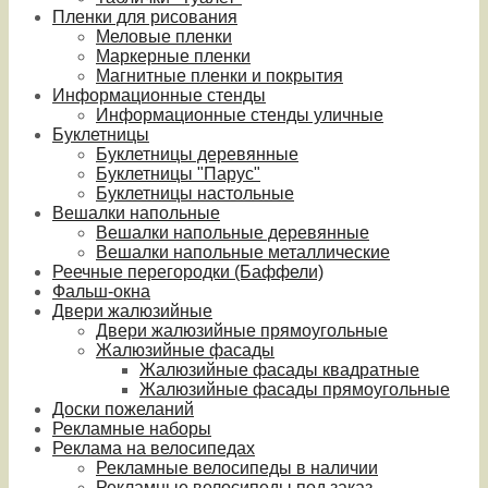
Пленки для рисования
Меловые пленки
Маркерные пленки
Магнитные пленки и покрытия
Информационные стенды
Информационные стенды уличные
Буклетницы
Буклетницы деревянные
Буклетницы "Парус"
Буклетницы настольные
Вешалки напольные
Вешалки напольные деревянные
Вешалки напольные металлические
Реечные перегородки (Баффели)
Фальш-окна
Двери жалюзийные
Двери жалюзийные прямоугольные
Жалюзийные фасады
Жалюзийные фасады квадратные
Жалюзийные фасады прямоугольные
Доски пожеланий
Рекламные наборы
Реклама на велосипедах
Рекламные велосипеды в наличии
Рекламные велосипеды под заказ