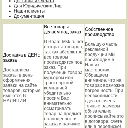
Доставка и Оплата
Для Юридических Лиц
Наши клиенты
Документация
Все товары
Собственное
делаем под заказ
производство
В Board-Msk.ru нет
Большую часть
возврата товаров,
рекламной
так как абсолютно
продукции Мы
Доставка в ДЕНЬ
все товары
производим в
заказа
производятся под
Наших
заказ. При
Доставляем
мастерских.
получении товара
заказы в день
Обращаем
курьером или
оформления
внимание, что на
транспортной
заявки на сайте
товарах возможна
компанией
товаров, которые
погрешность. При
убедительно
имеются В
необходимости
просим Вас
НАЛИЧИИ.
сделать очень
внимательно
точные размеры
осматривать
обязательно
товар на предмет
прописывайте это
полноценности
в договоре, счете
заказа и наличие
или в переписке!