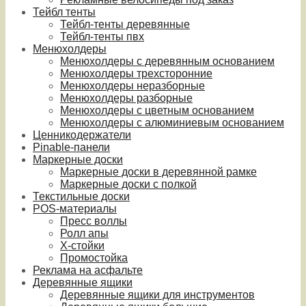
Тейбл тенты
Тейбл-тенты деревянные
Тейбл-тенты пвх
Менюхолдеры
Менюхолдеры с деревянным основанием
Менюхолдеры трехсторонние
Менюхолдеры неразборные
Менюхолдеры разборные
Менюхолдеры с цветным основанием
Менюхолдеры с алюминиевым основанием
Ценникодержатели
Pinable-панели
Маркерные доски
Маркерные доски в деревянной рамке
Маркерные доски с полкой
Текстильные доски
POS-материалы
Пресс воллы
Ролл апы
Х-стойки
Промостойка
Реклама на асфальте
Деревянные ящики
Деревянные ящики для инструментов