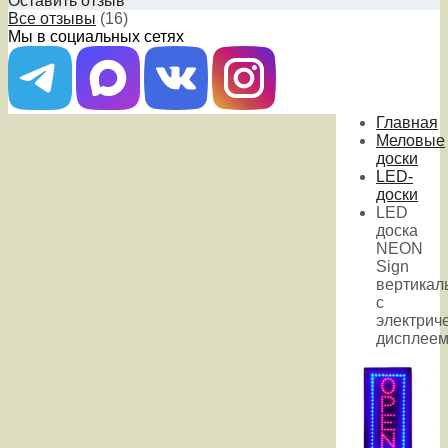
Оставить отзыв
Все отзывы
(16)
Мы в социальных сетях
Главная
Меловые
доски
LED-
доски
LED
доска
NEON
Sign
вертикал
с
электрич
дисплее