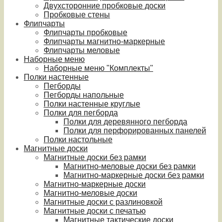
Двухсторонние пробковые доски
Пробковые стены
Флипчарты
Флипчарты пробковые
Флипчарты магнитно-маркерные
Флипчарты меловые
Наборные меню
Наборные меню "Комплекты"
Полки настенные
Пегборды
Пегборды напольные
Полки настенные круглые
Полки для пегборда
Полки для деревянного пегборда
Полки для перфорированных панелей
Полки настольные
Магнитные доски
Магнитные доски без рамки
Магнитно-меловые доски без рамки
Магнитно-маркерные доски без рамки
Магнитно-маркерные доски
Магнитно-меловые доски
Магнитные доски с разлиновкой
Магнитные доски с печатью
Магнитные тактические доски