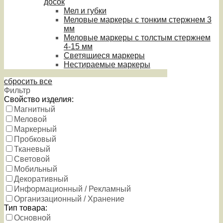
досок
Мел и губки
Меловые маркеры с тонким стержнем 3
мм
Меловые маркеры с толстым стержнем
4-15 мм
Светящиеся маркеры
Нестираемые маркеры
сбросить все
Фильтр
Свойство изделия:
Магнитный
Меловой
Маркерный
Пробковый
Тканевый
Световой
Мобильный
Декоративный
Информационный / Рекламный
Организационный / Хранение
Тип товара:
Основной