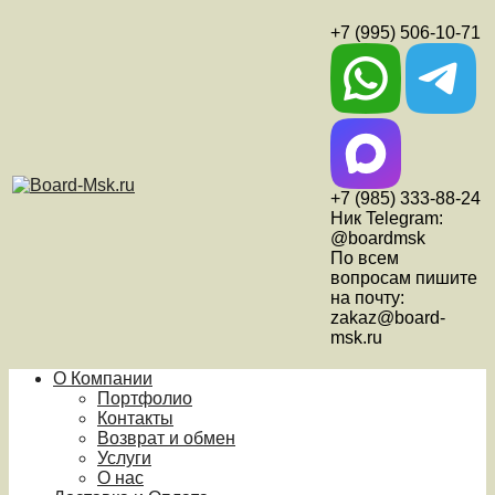
+7 (995) 506-10-71
+7 (985) 333-88-24
Ник Telegram:
@boardmsk
По всем
вопросам пишите
на почту:
zakaz@board-
msk.ru
О Компании
Портфолио
Контакты
Возврат и обмен
Услуги
О нас