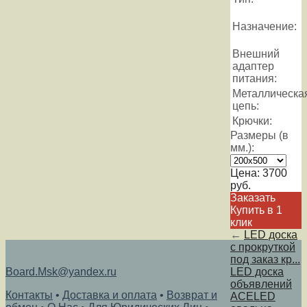
Назначение:
Внешний
адаптер
питания:
Металлическа
цепь:
Крючки:
Размеры (в
мм.):
Цена:
3700
руб.
Заказать
Купить в 1
клик
←
LED доска
с прокруткой
под заказ кр...
Board.Msk@yandex.ru
LED доска
объявлений
Контакты
•
Доставка и оплата
•
Возврат и
ACELED