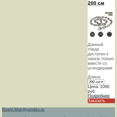
200 см
Данный
товар
доступен к
заказу только
вместе со
штендерами
Длина:
Цена:
1000
руб.
Подробнее
Заказать
Board.Msk@yandex.ru