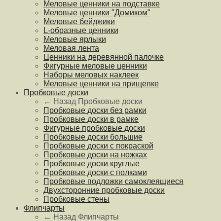
Меловые ценники на подставке
Меловые ценники "Домиком"
Меловые бейджики
L-образные ценники
Меловые ярлыки
Меловая лента
Ценники на деревянной палочке
Фигурные меловые ценники
Наборы меловых наклеек
Меловые ценники на прищепке
Пробковые доски
← Назад
Пробковые доски
Пробковые доски без рамки
Пробковые доски в рамке
Фигурные пробковые доски
Пробковые доски большие
Пробковые доски с покраской
Пробковые доски на ножках
Пробковые доски круглые
Пробковые доски с полками
Пробковые подложки самоклеящиеся
Двухсторонние пробковые доски
Пробковые стены
Флипчарты
← Назад
Флипчарты