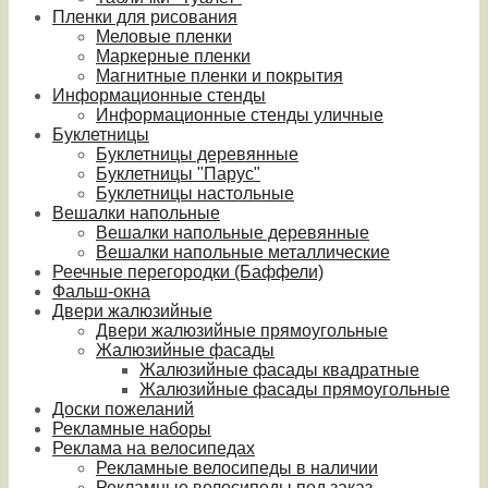
Пленки для рисования
Меловые пленки
Маркерные пленки
Магнитные пленки и покрытия
Информационные стенды
Информационные стенды уличные
Буклетницы
Буклетницы деревянные
Буклетницы "Парус"
Буклетницы настольные
Вешалки напольные
Вешалки напольные деревянные
Вешалки напольные металлические
Реечные перегородки (Баффели)
Фальш-окна
Двери жалюзийные
Двери жалюзийные прямоугольные
Жалюзийные фасады
Жалюзийные фасады квадратные
Жалюзийные фасады прямоугольные
Доски пожеланий
Рекламные наборы
Реклама на велосипедах
Рекламные велосипеды в наличии
Рекламные велосипеды под заказ