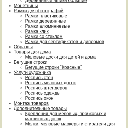
Деревянные ящики большие
Монетницы
Рамки для фотографий
Рамки пластиковые
Рамки деревянные
Рамки алюминиевые
Рамка клик
Рамки со стеклом
Рамки для сертификатов и дипломов
Образцы
Товары для дома
Меловые доски для детей и дома
Бегущие строки
Бегущие строки "Красные"
Услуги художника
Роспись стен
Роспись меловых досок
Роспись штендеров
Роспись одежды
Роспись окон
Монтаж товаров
Дополнительные товары
Крепления для меловых, пробковых и
магнитных досок
Мелки, меловые маркеры и стиратели для