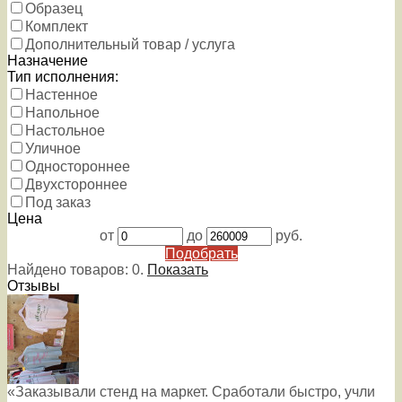
Образец
Комплект
Дополнительный товар / услуга
Назначение
Тип исполнения:
Настенное
Напольное
Настольное
Уличное
Одностороннее
Двухстороннее
Под заказ
Цена
от
до
руб.
Подобрать
Найдено товаров:
0
.
Показать
Отзывы
«Заказывали стенд на маркет. Сработали быстро, учли