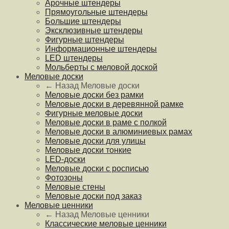
Арочные штендеры
Прямоугольные штендеры
Большие штендеры
Эксклюзивные штендеры
Фигурные штендеры
Информационные штендеры
LED штендеры
Мольберты с меловой доской
Меловые доски
← Назад
Меловые доски
Меловые доски без рамки
Меловые доски в деревянной рамке
Фигурные меловые доски
Меловые доски в раме с полкой
Меловые доски в алюминиевых рамах
Меловые доски для улицы
Меловые доски тонкие
LED-доски
Меловые доски с росписью
Фотозоны
Меловые стены
Меловые доски под заказ
Меловые ценники
← Назад
Меловые ценники
Классические меловые ценники