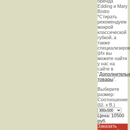
бренда
Edding и Mary
Bistro
*Стирать
рекомендуем
мокрой
классической
губкой, а
также
специализиров
(Их вы
можете найти
у нас на
сайте в
"
Дополнитель
товары
".
Выберите
размер:
Соотношение
(Ш. х В.)
Цена:
10500
руб.
Заказать