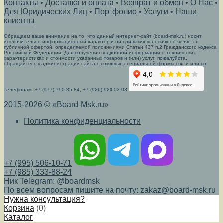
Контакты
•
Доставка и оплата
•
Возврат и обмен
•
О Нас
•
Для Юридических Лиц
•
Портфолио
•
Услуги
•
Наши
клиенты
Обращаем ваше внимание на то, что данный интернет-сайт (board-msk.ru) носит
исключительно информационный характер и ни при каких условиях не является
публичной офертой, определяемой положениями Статьи 437 п.2 Гражданского кодекса
Российской Федерации. Для получения подробной информации о технических
характеристиках и стоимости указанных товаров и (или) услуг, пожалуйста,
обращайтесь к администрации сайта с помощью специальной формы связи или по
телефонам: +7 (977) 790 85-84, +7 (926) 920 02-03
2015-2026 © «Board-Msk.ru»
Политика конфиденциальности
+7 (995) 506-10-71
+7 (985) 333-88-24
Ник Telegram: @boardmsk
По всем вопросам пишите на почту: zakaz@board-msk.ru
Нужна консультация?
Корзина
(
0
)
Каталог