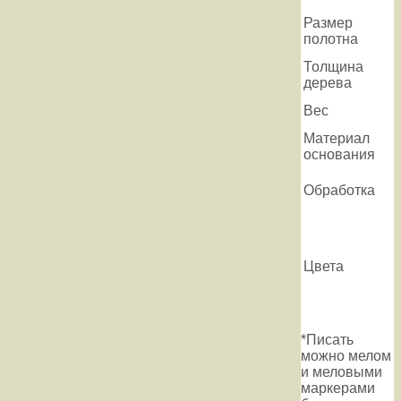
Размер
полотна
Толщина
дерева
Вес
Материал
основания
Обработка
Цвета
*Писать
можно мелом
и меловыми
маркерами