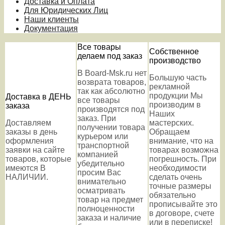
Доставка и Оплата
Для Юридических Лиц
Наши клиенты
Документация
Все товары
Собственное
делаем под заказ
производство
В Board-Msk.ru нет
Большую часть
возврата товаров,
рекламной
так как абсолютно
продукции Мы
Доставка в ДЕНЬ
все товары
производим в
заказа
производятся под
Наших
заказ. При
Доставляем
мастерских.
получении товара
заказы в день
Обращаем
курьером или
оформления
внимание, что на
транспортной
заявки на сайте
товарах возможна
компанией
товаров, которые
погрешность. При
убедительно
имеются В
необходимости
просим Вас
НАЛИЧИИ.
сделать очень
внимательно
точные размеры
осматривать
обязательно
товар на предмет
прописывайте это
полноценности
в договоре, счете
заказа и наличие
или в переписке!