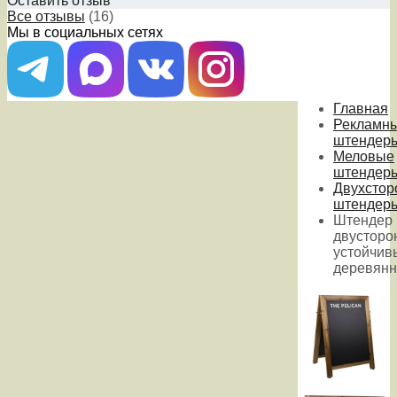
Оставить отзыв
Все отзывы
(16)
Мы в социальных сетях
Главная
Рекламн
штендер
Меловые
штендер
Двухстор
штендер
Штендер
двусторо
устойчив
деревян