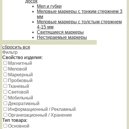
досок
Мел и губки
Меловые маркеры с тонким стержнем 3
мм
Меловые маркеры с толстым стержнем
4-15 мм
Светящиеся маркеры
Нестираемые маркеры
сбросить все
Фильтр
Свойство изделия:
Магнитный
Меловой
Маркерный
Пробковый
Тканевый
Световой
Мобильный
Декоративный
Информационный / Рекламный
Организационный / Хранение
Тип товара:
Основной