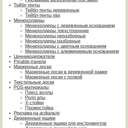
Тейбл тенты
Тейбл-тенты деревянные
Тейбл-тенты пвх
Менюхолдеры
Менюхолдеры с деревянным основанием
Менюхолдеры трехсторонние
Менюхолдеры неразборные
Менюхолдеры разборные
Менюхолдеры с цветным основанием
Менюхолдеры с алюминиевым основанием
Ценникодержатели
Pinable-панели
Маркерные доски
Маркерные доски в деревянной рамке
Маркерные доски с полкой
Текстильные доски
POS-материалы
Пресс воллы
Ролл апы
Х-стойки
Промостойка
Реклама на асфальте
Деревянные ящики
Деревянные ящики для инструментов