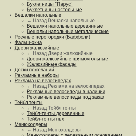
Буклетницы "Парус"
Буклетницы настольные
Вешалки напольные
← Назад
Вешалки напольные
Вешалки напольные деревянные
Вешалки напольные металлические
Реечные перегородки (Баффели)
Фальш-окна
Двери жалюзийные
← Назад
Двери жалюзийные
Двери жалюзийные прямоугольные
Жалюзийные фасады
Доски пожеланий
Рекламные наборы
Реклама на велосипедах
← Назад
Реклама на велосипедах
Рекламные велосипеды в наличии
Рекламные велосипеды под заказ
Тейбл тенты
← Назад
Тейбл тенты
Тейбл-тенты деревянные
Тейбл-тенты пвх
Менюхолдеры
← Назад
Менюхолдеры
Менюхолдеры с деревянным основанием