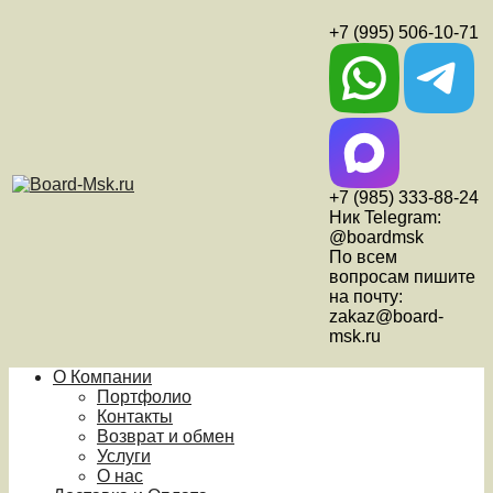
+7 (995) 506-10-71
+7 (985) 333-88-24
Ник Telegram:
@boardmsk
По всем
вопросам пишите
на почту:
zakaz@board-
msk.ru
О Компании
Портфолио
Контакты
Возврат и обмен
Услуги
О нас