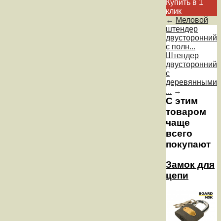
Купить в 1
клик
←
Меловой
штендер
двусторонний
с полн...
Штендер
двусторонний
с
деревянными
...
→
С этим
товаром
чаще
всего
покупают
Замок для
цепи