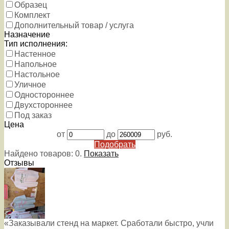
Образец
Комплект
Дополнительный товар / услуга
Назначение
Тип исполнения:
Настенное
Напольное
Настольное
Уличное
Одностороннее
Двухстороннее
Под заказ
Цена
от
до
руб.
Подобрать
Найдено товаров:
0
.
Показать
Отзывы
«Заказывали стенд на маркет. Сработали быстро, учли