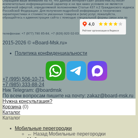
Обращаем ваше внимание на то, что данный интернет-сайт (board-msk.ru) носит
исключительно информационный характер и ни при каких условиях не является
публичной офертой, определяемой положениями Статьи 437 п.2 Гражданского кодекса
Российской Федерации. Для получения подробной информации о технических
характеристиках и стоимости указанных товаров и (или) услуг, пожалуйста,
обращайтесь к администрации сайта с помощью специальной формы связи или по
телефонам: +7 (977) 790 85-84, +7 (926) 920 02-03
2015-2026 © «Board-Msk.ru»
Политика конфиденциальности
+7 (995) 506-10-71
+7 (985) 333-88-24
Ник Telegram: @boardmsk
По всем вопросам пишите на почту: zakaz@board-msk.ru
Нужна консультация?
Корзина
(
0
)
Каталог
Каталог
Мобильные перегородки
← Назад
Мобильные перегородки