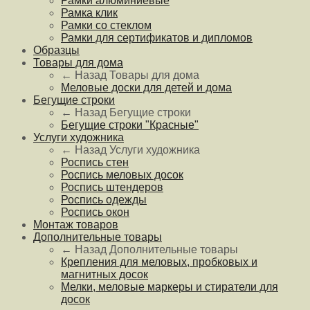
Рамки алюминиевые
Рамка клик
Рамки со стеклом
Рамки для сертификатов и дипломов
Образцы
Товары для дома
← Назад
Товары для дома
Меловые доски для детей и дома
Бегущие строки
← Назад
Бегущие строки
Бегущие строки "Красные"
Услуги художника
← Назад
Услуги художника
Роспись стен
Роспись меловых досок
Роспись штендеров
Роспись одежды
Роспись окон
Монтаж товаров
Дополнительные товары
← Назад
Дополнительные товары
Крепления для меловых, пробковых и
магнитных досок
Мелки, меловые маркеры и стиратели для
досок