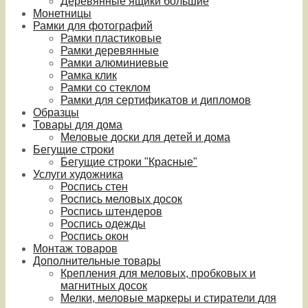
Деревянные ящики большие
Монетницы
Рамки для фотографий
Рамки пластиковые
Рамки деревянные
Рамки алюминиевые
Рамка клик
Рамки со стеклом
Рамки для сертификатов и дипломов
Образцы
Товары для дома
Меловые доски для детей и дома
Бегущие строки
Бегущие строки "Красные"
Услуги художника
Роспись стен
Роспись меловых досок
Роспись штендеров
Роспись одежды
Роспись окон
Монтаж товаров
Дополнительные товары
Крепления для меловых, пробковых и
магнитных досок
Мелки, меловые маркеры и стиратели для