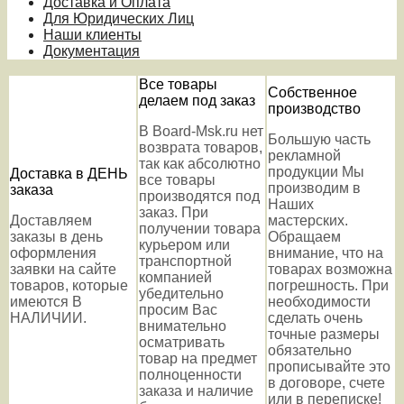
Доставка и Оплата
Для Юридических Лиц
Наши клиенты
Документация
Все товары
Собственное
делаем под заказ
производство
В Board-Msk.ru нет
Большую часть
возврата товаров,
рекламной
так как абсолютно
продукции Мы
Доставка в ДЕНЬ
все товары
производим в
заказа
производятся под
Наших
заказ. При
Доставляем
мастерских.
получении товара
заказы в день
Обращаем
курьером или
оформления
внимание, что на
транспортной
заявки на сайте
товарах возможна
компанией
товаров, которые
погрешность. При
убедительно
имеются В
необходимости
просим Вас
НАЛИЧИИ.
сделать очень
внимательно
точные размеры
осматривать
обязательно
товар на предмет
прописывайте это
полноценности
в договоре, счете
заказа и наличие
или в переписке!