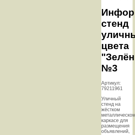
Инфор
стенд
уличн
цвета
"Зелё
№3
Артикул:
79211961
Уличный
стенд на
жёстком
металлическо
каркасе для
размещения
объявлений,