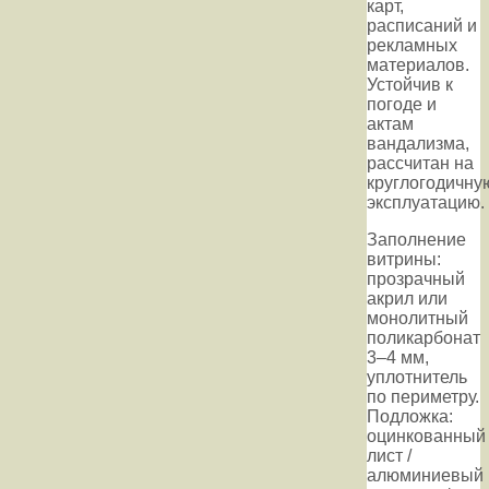
карт,
расписаний и
рекламных
материалов.
Устойчив к
погоде и
актам
вандализма,
рассчитан на
круглогодичну
эксплуатацию.
Заполнение
витрины:
прозрачный
акрил или
монолитный
поликарбонат
3–4 мм,
уплотнитель
по периметру.
Подложка:
оцинкованный
лист /
алюминиевый