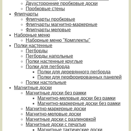
Двухсторонние пробковые доски
Пробковые стены
Флипчарты
Флипчарты пробковые
Флипчарты магнитно-маркерные
Флипчарты меловые
Наборные меню
Наборные меню "Комплекты"
Полки настенные
Пегборды
Пегборды напольные
Полки настенные круглые
Полки для пегборда
Полки для деревянного пегборда
Полки для перфорированных панелей
Полки настольные
Магнитные доски
Магнитные доски без рамки
Магнитно-меловые доски без рамки
Магнитно-маркерные доски без рамки
Магнитно-маркерные доски
Магнитно-меловые доски
Магнитные доски с разлиновкой
Магнитные доски с печатью
Магнитные тактические доски