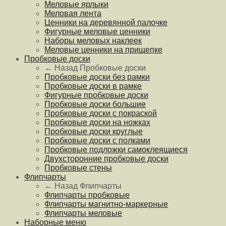
Меловые ярлыки
Меловая лента
Ценники на деревянной палочке
Фигурные меловые ценники
Наборы меловых наклеек
Меловые ценники на прищепке
Пробковые доски
← Назад
Пробковые доски
Пробковые доски без рамки
Пробковые доски в рамке
Фигурные пробковые доски
Пробковые доски большие
Пробковые доски с покраской
Пробковые доски на ножках
Пробковые доски круглые
Пробковые доски с полками
Пробковые подложки самоклеящиеся
Двухсторонние пробковые доски
Пробковые стены
Флипчарты
← Назад
Флипчарты
Флипчарты пробковые
Флипчарты магнитно-маркерные
Флипчарты меловые
Наборные меню