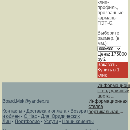
клип-
профиль,
прозрачные
карманы
ПЭТ-G.
Выберите
размер, (в
мм.):
Цена:
175000
руб.
Заказать
Купить в 1
клик
←
Информацион
стенд уличный
цвета ...
Board.Msk@yandex.ru
Информационная
стелла
Контакты
•
Доставка и оплата
•
Возврат
вертикальная
→
и обмен
•
О Нас
•
Для Юридических
Лиц
•
Портфолио
•
Услуги
•
Наши клиенты