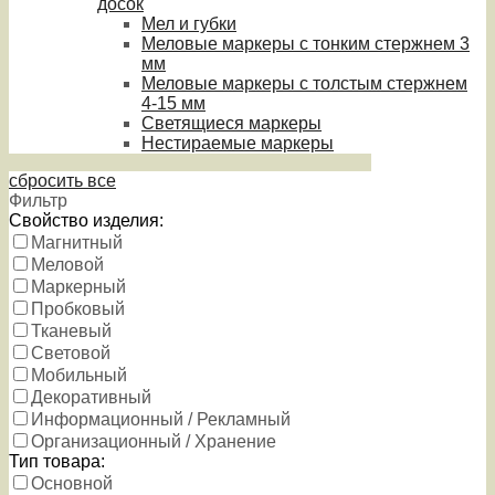
досок
Мел и губки
Меловые маркеры с тонким стержнем 3
мм
Меловые маркеры с толстым стержнем
4-15 мм
Светящиеся маркеры
Нестираемые маркеры
сбросить все
Фильтр
Свойство изделия:
Магнитный
Меловой
Маркерный
Пробковый
Тканевый
Световой
Мобильный
Декоративный
Информационный / Рекламный
Организационный / Хранение
Тип товара:
Основной