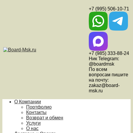
+7 (995) 506-10-71
+7 (985) 333-88-24
Ник Telegram:
@boardmsk
По всем
вопросам пишите
на почту:
zakaz@board-
msk.ru
О Компании
Портфолио
Контакты
Возврат и обмен
Услуги
О нас