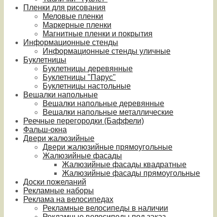
Пленки для рисования
Меловые пленки
Маркерные пленки
Магнитные пленки и покрытия
Информационные стенды
Информационные стенды уличные
Буклетницы
Буклетницы деревянные
Буклетницы "Парус"
Буклетницы настольные
Вешалки напольные
Вешалки напольные деревянные
Вешалки напольные металлические
Реечные перегородки (Баффели)
Фальш-окна
Двери жалюзийные
Двери жалюзийные прямоугольные
Жалюзийные фасады
Жалюзийные фасады квадратные
Жалюзийные фасады прямоугольные
Доски пожеланий
Рекламные наборы
Реклама на велосипедах
Рекламные велосипеды в наличии
Рекламные велосипеды под заказ