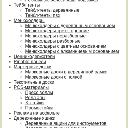
Тейбл тенты
Тейбл-тенты деревянные
Тейбл-тенты пвх
Менюхолдеры
Менюхолдеры с деревянным основанием
Менюхолдеры трехсторонние
Менюхолдеры неразборные
Менюхолдеры разборные
Менюхолдеры с цветным основанием
Менюхолдеры с алюминиевым основанием
Ценникодержатели
Pinable-панели
Маркерные доски
Маркерные доски в деревянной рамке
Маркерные доски с полкой
Текстильные доски
POS-материалы
Пресс воллы
Ролл апы
Х-стойки
Промостойка
Реклама на асфальте
Деревянные ящики
Деревянные ящики для инструментов