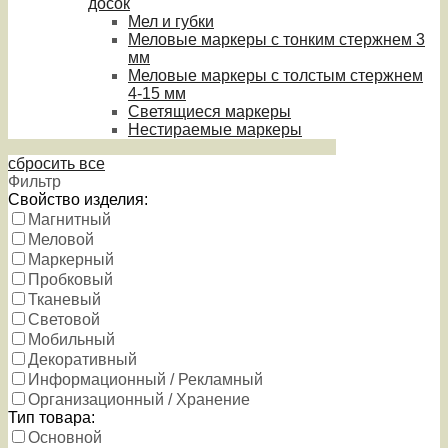
досок
Мел и губки
Меловые маркеры с тонким стержнем 3
мм
Меловые маркеры с толстым стержнем
4-15 мм
Светящиеся маркеры
Нестираемые маркеры
сбросить все
Фильтр
Свойство изделия:
Магнитный
Меловой
Маркерный
Пробковый
Тканевый
Световой
Мобильный
Декоративный
Информационный / Рекламный
Организационный / Хранение
Тип товара:
Основной