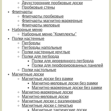
Двухсторонние пробковые доски
Пробковые стены
Флипчарты
Флипчарты пробковые
Флипчарты магнитно-маркерные
Флипчарты меловые
Наборные меню
Наборные меню "Комплекты"
Полки настенные
Пегборды
Пегборды напольные
Полки настенные круглые
Полки для пегборда
Полки для деревянного пегборда
Полки для перфорированных панелей
Полки настольные
Магнитные доски
Магнитные доски без рамки
Магнитно-меловые доски без рамки
Магнитно-маркерные доски без рамки
Магнитно-маркерные доски
Магнитно-меловые доски
Магнитные доски с разлиновкой
Магнитные доски с печатью
Магнитные тактические доски