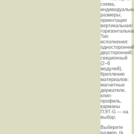
схема,
индивидуальн
размеры;
ориентация
вертикальная/
горизонтальна
Тип
исполнения:
односторонний
двусторонний;
секционный
(2–6
модулей).
Крепление
материалов:
магнитные
держатели,
клип-
профиль,
карманы
ПЭТ-G — на
выбор.
Выберите
размер, (в