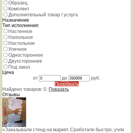
Образец
Комплект
Дополнительный товар / услуга
Назначение
Тип исполнения:
Настенное
Напольное
Настольное
Уличное
Одностороннее
Двухстороннее
Под заказ
Цена
от
до
руб.
Подобрать
Найдено товаров:
0
.
Показать
Отзывы
«Заказывали стенд на маркет. Сработали быстро, учли