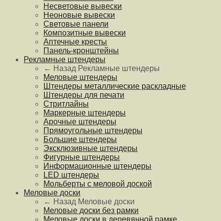
Несветовые вывески
Неоновые вывески
Световые панели
Композитные вывески
Аптечные кресты
Панель-кронштейны
Рекламные штендеры
← Назад
Рекламные штендеры
Меловые штендеры
Штендеры металлические раскладные
Штендеры для печати
Стритлайны
Маркерные штендеры
Арочные штендеры
Прямоугольные штендеры
Большие штендеры
Эксклюзивные штендеры
Фигурные штендеры
Информационные штендеры
LED штендеры
Мольберты с меловой доской
Меловые доски
← Назад
Меловые доски
Меловые доски без рамки
Меловые доски в деревянной рамке