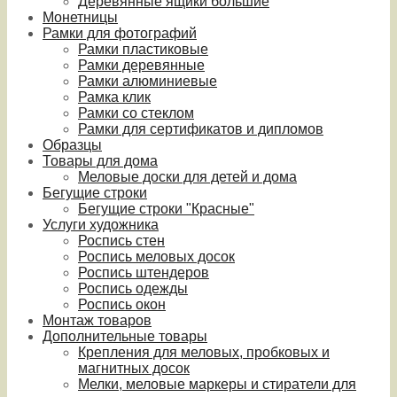
Деревянные ящики большие
Монетницы
Рамки для фотографий
Рамки пластиковые
Рамки деревянные
Рамки алюминиевые
Рамка клик
Рамки со стеклом
Рамки для сертификатов и дипломов
Образцы
Товары для дома
Меловые доски для детей и дома
Бегущие строки
Бегущие строки "Красные"
Услуги художника
Роспись стен
Роспись меловых досок
Роспись штендеров
Роспись одежды
Роспись окон
Монтаж товаров
Дополнительные товары
Крепления для меловых, пробковых и
магнитных досок
Мелки, меловые маркеры и стиратели для