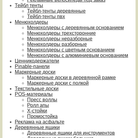
Тейбл тенты
Тейбл-тенты деревянные
Тейбл-тенты пвх
Менюхолдеры
Менюхолдеры с деревянным основанием
Менюхолдеры трехсторонние
Менюхолдеры неразборные
Менюхолдеры разборные
Менюхолдеры с цветным основанием
Менюхолдеры с алюминиевым основанием
Ценникодержатели
Pinable-панели
Маркерные доски
Маркерные доски в деревянной рамке
Маркерные доски с полкой
Текстильные доски
POS-материалы
Пресс воллы
Ролл апы
Х-стойки
Промостойка
Реклама на асфальте
Деревянные ящики
Деревянные ящики для инструментов