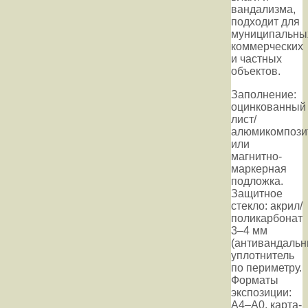
вандализма,
подходит для
муниципальны
коммерческих
и частных
объектов.
Заполнение:
оцинкованный
лист/
алюмикомпози
или
магнитно-
маркерная
подложка.
Защитное
стекло: акрил/
поликарбонат
3–4 мм
(антивандальн
уплотнитель
по периметру.
Форматы
экспозиции:
A4–A0, карта-