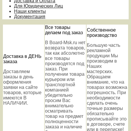
Доставка и Оплата
Для Юридических Лиц
Наши клиенты
Документация
Все товары
Собственное
делаем под заказ
производство
В Board-Msk.ru нет
Большую часть
возврата товаров,
рекламной
так как абсолютно
продукции Мы
Доставка в ДЕНЬ
все товары
производим в
заказа
производятся под
Наших
заказ. При
Доставляем
мастерских.
получении товара
заказы в день
Обращаем
курьером или
оформления
внимание, что на
транспортной
заявки на сайте
товарах возможна
компанией
товаров, которые
погрешность. При
убедительно
имеются В
необходимости
просим Вас
НАЛИЧИИ.
сделать очень
внимательно
точные размеры
осматривать
обязательно
товар на предмет
прописывайте это
полноценности
в договоре, счете
заказа и наличие
или в переписке!