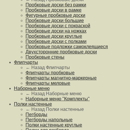
Пробковые доски без рамки
Пробковые доски в рамке
Фигурные пробковые доски
Пробковые доски большие
Пробковые доски с покраской
Пробковые доски на ножках
Пробковые доски круглые
Пробковые доски с полками
Пробковые подложки самоклеящиеся
Двухсторонние пробковые доски
Пробковые стены
Флипчарты
← Назад
Флипчарты
Флипчарты пробковые
Флипчарты магнитно-маркерные
Флипчарты меловые
Наборные меню
← Назад
Наборные меню
Наборные меню "Комплекты"
Полки настенные
← Назад
Полки настенные
Пегборды
Пегборды напольные
Полки настенные круглые