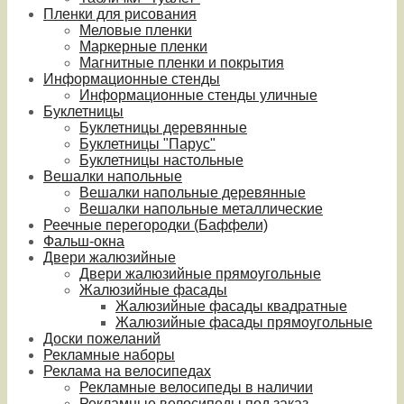
Пленки для рисования
Меловые пленки
Маркерные пленки
Магнитные пленки и покрытия
Информационные стенды
Информационные стенды уличные
Буклетницы
Буклетницы деревянные
Буклетницы "Парус"
Буклетницы настольные
Вешалки напольные
Вешалки напольные деревянные
Вешалки напольные металлические
Реечные перегородки (Баффели)
Фальш-окна
Двери жалюзийные
Двери жалюзийные прямоугольные
Жалюзийные фасады
Жалюзийные фасады квадратные
Жалюзийные фасады прямоугольные
Доски пожеланий
Рекламные наборы
Реклама на велосипедах
Рекламные велосипеды в наличии
Рекламные велосипеды под заказ