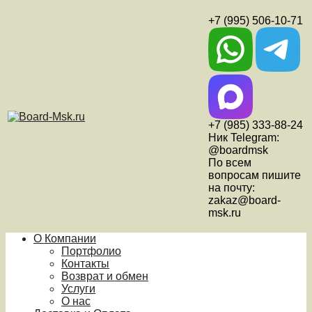
+7 (995) 506-10-71
+7 (985) 333-88-24
Ник Telegram:
@boardmsk
По всем
вопросам пишите
на почту:
zakaz@board-
msk.ru
О Компании
Портфолио
Контакты
Возврат и обмен
Услуги
О нас