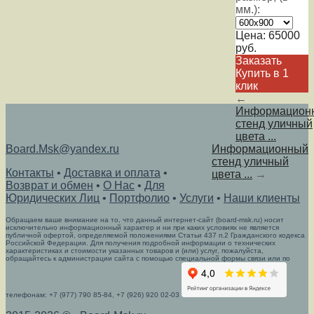
мм.):
Цена:
65000
руб.
Заказать
Купить в 1
клик
←
Информацион
стенд уличный
цвета ...
Board.Msk@yandex.ru
Информационный
стенд уличный
Контакты
•
Доставка и оплата
•
цвета ...
→
Возврат и обмен
•
О Нас
•
Для
Юридических Лиц
•
Портфолио
•
Услуги
•
Наши клиенты
Обращаем ваше внимание на то, что данный интернет-сайт (board-msk.ru) носит
исключительно информационный характер и ни при каких условиях не является
публичной офертой, определяемой положениями Статьи 437 п.2 Гражданского кодекса
Российской Федерации. Для получения подробной информации о технических
характеристиках и стоимости указанных товаров и (или) услуг, пожалуйста,
обращайтесь к администрации сайта с помощью специальной формы связи или по
телефонам: +7 (977) 790 85-84, +7 (926) 920 02-03