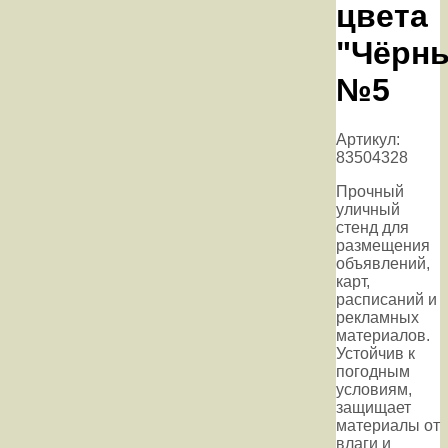
цвета
"Чёрн
№5
Артикул:
83504328
Прочный
уличный
стенд для
размещения
объявлений,
карт,
расписаний и
рекламных
материалов.
Устойчив к
погодным
условиям,
защищает
материалы от
влаги и