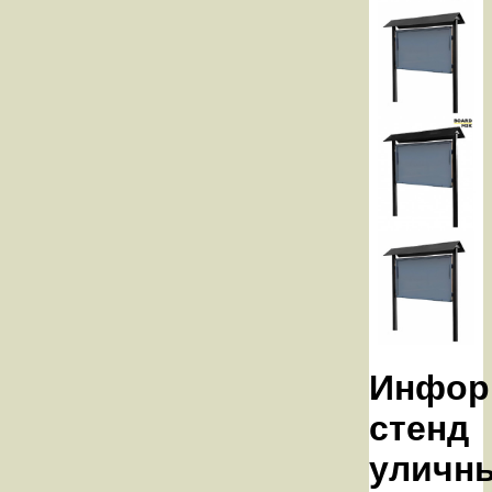
Инфор
стенд
уличн