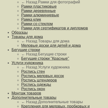
← Назад
Рамки для фотографий
Рамки пластиковые
Рамки деревянные
Рамки алюминиевые
Рамка клик
Рамки со стеклом
Рамки для сертификатов и дипломов
Образцы
Товары для дома
← Назад
Товары для дома
Меловые доски для детей и дома
Бегущие строки
← Назад
Бегущие строки
Бегущие строки "Красные"
Услуги художника
← Назад
Услуги художника
Роспись стен
Роспись меловых досок
Роспись штендеров
Роспись одежды
Роспись окон
Монтаж товаров
Дополнительные товары
← Назад
Дополнительные товары
Крепления для меловых, пробковых и