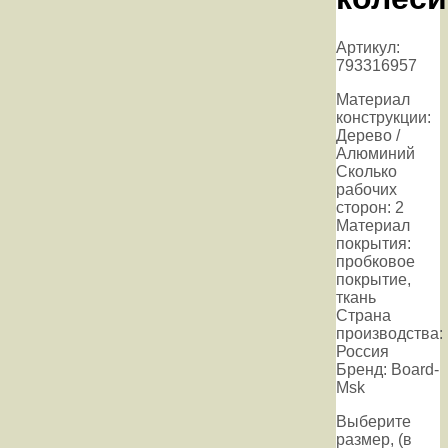
Артикул:
793316957
Материал
конструкции:
Дерево /
Алюминий
Сколько
рабочих
сторон: 2
Материал
покрытия:
пробковое
покрытие,
ткань
Страна
производства:
Россия
Бренд: Board-
Msk
Выберите
размер, (в