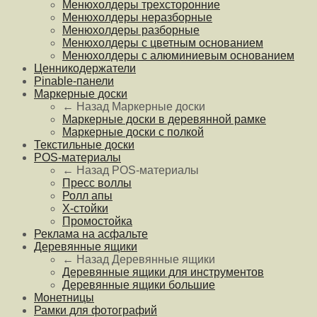
Менюхолдеры трехсторонние
Менюхолдеры неразборные
Менюхолдеры разборные
Менюхолдеры с цветным основанием
Менюхолдеры с алюминиевым основанием
Ценникодержатели
Pinable-панели
Маркерные доски
← Назад
Маркерные доски
Маркерные доски в деревянной рамке
Маркерные доски с полкой
Текстильные доски
POS-материалы
← Назад
POS-материалы
Пресс воллы
Ролл апы
Х-стойки
Промостойка
Реклама на асфальте
Деревянные ящики
← Назад
Деревянные ящики
Деревянные ящики для инструментов
Деревянные ящики большие
Монетницы
Рамки для фотографий