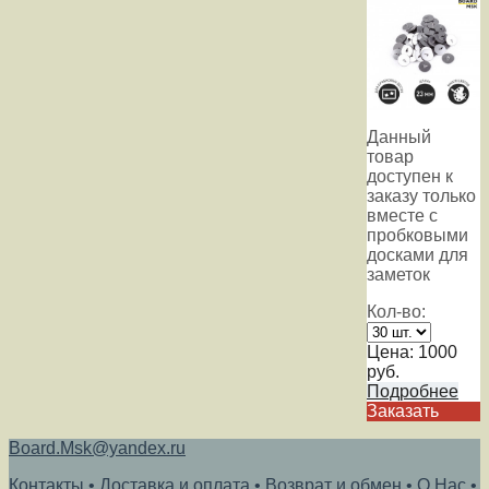
Данный
товар
доступен к
заказу только
вместе с
пробковыми
досками для
заметок
Кол-во:
Цена:
1000
руб.
Подробнее
Заказать
Board.Msk@yandex.ru
Контакты
•
Доставка и оплата
•
Возврат и обмен
•
О Нас
•