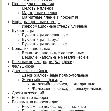
Пленки для рисования
Меловые пленки
Маркерные пленки
Магнитные пленки и покрытия
Информационные стенды
Информационные стенды уличные
Буклетницы
Буклетницы деревянные
Буклетницы "Парус"
Буклетницы настольные
Вешалки напольные
Вешалки напольные деревянные
Вешалки напольные металлические
Реечные перегородки (Баффели)
Фальш-окна
Двери жалюзийные
Двери жалюзийные прямоугольные
Жалюзийные фасады
Жалюзийные фасады квадратные
Жалюзийные фасады прямоугольные
Доски пожеланий
Рекламные наборы
Реклама на велосипедах
Рекламные велосипеды в наличии
Рекламные велосипеды под заказ