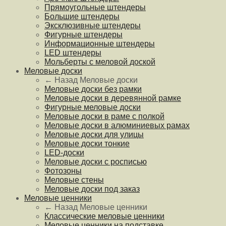
Прямоугольные штендеры
Большие штендеры
Эксклюзивные штендеры
Фигурные штендеры
Информационные штендеры
LED штендеры
Мольберты с меловой доской
Меловые доски
← Назад
Меловые доски
Меловые доски без рамки
Меловые доски в деревянной рамке
Фигурные меловые доски
Меловые доски в раме с полкой
Меловые доски в алюминиевых рамах
Меловые доски для улицы
Меловые доски тонкие
LED-доски
Меловые доски с росписью
Фотозоны
Меловые стены
Меловые доски под заказ
Меловые ценники
← Назад
Меловые ценники
Классические меловые ценники
Меловые ценники на подставке