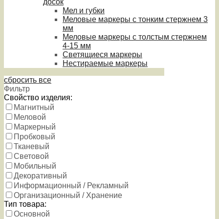
досок
Мел и губки
Меловые маркеры с тонким стержнем 3
мм
Меловые маркеры с толстым стержнем
4-15 мм
Светящиеся маркеры
Нестираемые маркеры
сбросить все
Фильтр
Свойство изделия:
Магнитный
Меловой
Маркерный
Пробковый
Тканевый
Световой
Мобильный
Декоративный
Информационный / Рекламный
Организационный / Хранение
Тип товара:
Основной