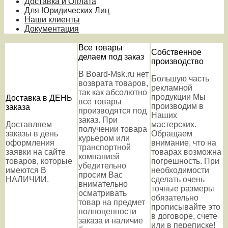
Доставка и Оплата
Для Юридических Лиц
Наши клиенты
Документация
Все товары
Собственное
делаем под заказ
производство
В Board-Msk.ru нет
Большую часть
возврата товаров,
рекламной
так как абсолютно
продукции Мы
Доставка в ДЕНЬ
все товары
производим в
заказа
производятся под
Наших
заказ. При
Доставляем
мастерских.
получении товара
заказы в день
Обращаем
курьером или
оформления
внимание, что на
транспортной
заявки на сайте
товарах возможна
компанией
товаров, которые
погрешность. При
убедительно
имеются В
необходимости
просим Вас
НАЛИЧИИ.
сделать очень
внимательно
точные размеры
осматривать
обязательно
товар на предмет
прописывайте это
полноценности
в договоре, счете
заказа и наличие
или в переписке!