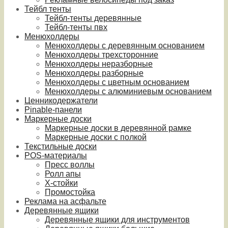
Тейбл тенты
Тейбл-тенты деревянные
Тейбл-тенты пвх
Менюхолдеры
Менюхолдеры с деревянным основанием
Менюхолдеры трехсторонние
Менюхолдеры неразборные
Менюхолдеры разборные
Менюхолдеры с цветным основанием
Менюхолдеры с алюминиевым основанием
Ценникодержатели
Pinable-панели
Маркерные доски
Маркерные доски в деревянной рамке
Маркерные доски с полкой
Текстильные доски
POS-материалы
Пресс воллы
Ролл апы
Х-стойки
Промостойка
Реклама на асфальте
Деревянные ящики
Деревянные ящики для инструментов