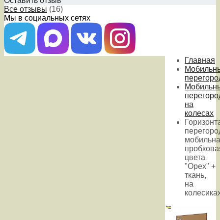
Оставить отзыв
Все отзывы
(16)
Мы в социальных сетях
Главная
Мобильн
перегоро
Мобильн
перегоро
на
колесах
Горизонт
перегоро
мобильн
пробкова
цвета
"Орех" +
ткань,
на
колесика