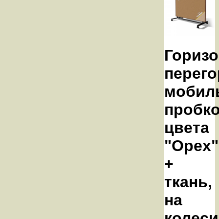
Горизо
перего
мобил
пробк
цвета
"Орех"
+
ткань,
на
колеси