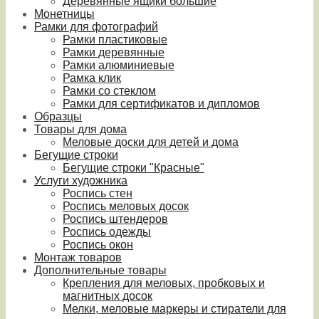
Деревянные ящики большие
Монетницы
Рамки для фотографий
Рамки пластиковые
Рамки деревянные
Рамки алюминиевые
Рамка клик
Рамки со стеклом
Рамки для сертификатов и дипломов
Образцы
Товары для дома
Меловые доски для детей и дома
Бегущие строки
Бегущие строки "Красные"
Услуги художника
Роспись стен
Роспись меловых досок
Роспись штендеров
Роспись одежды
Роспись окон
Монтаж товаров
Дополнительные товары
Крепления для меловых, пробковых и
магнитных досок
Мелки, меловые маркеры и стиратели для