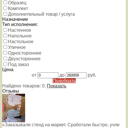
Образец
Комплект
Дополнительный товар / услуга
Назначение
Тип исполнения:
Настенное
Напольное
Настольное
Уличное
Одностороннее
Двухстороннее
Под заказ
Цена
от
до
руб.
Подобрать
Найдено товаров:
0
.
Показать
Отзывы
«Заказывали стенд на маркет. Сработали быстро, учли