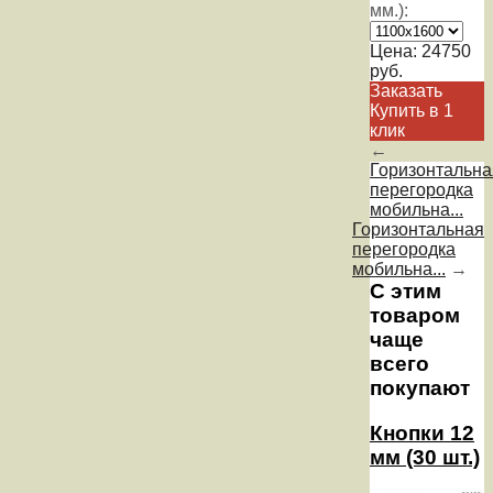
мм.):
Цена:
24750
руб.
Заказать
Купить в 1
клик
←
Горизонтальна
перегородка
мобильна...
Горизонтальная
перегородка
мобильна...
→
С этим
товаром
чаще
всего
покупают
Кнопки 12
мм (30 шт.)