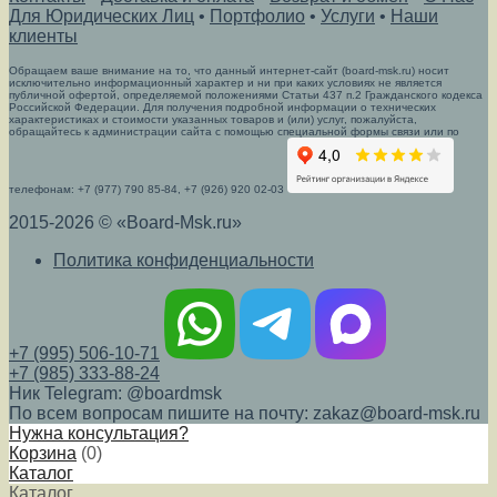
Для Юридических Лиц
•
Портфолио
•
Услуги
•
Наши
клиенты
Обращаем ваше внимание на то, что данный интернет-сайт (board-msk.ru) носит
исключительно информационный характер и ни при каких условиях не является
публичной офертой, определяемой положениями Статьи 437 п.2 Гражданского кодекса
Российской Федерации. Для получения подробной информации о технических
характеристиках и стоимости указанных товаров и (или) услуг, пожалуйста,
обращайтесь к администрации сайта с помощью специальной формы связи или по
телефонам: +7 (977) 790 85-84, +7 (926) 920 02-03
2015-2026 © «Board-Msk.ru»
Политика конфиденциальности
+7 (995) 506-10-71
+7 (985) 333-88-24
Ник Telegram: @boardmsk
По всем вопросам пишите на почту: zakaz@board-msk.ru
Нужна консультация?
Корзина
(
0
)
Каталог
Каталог