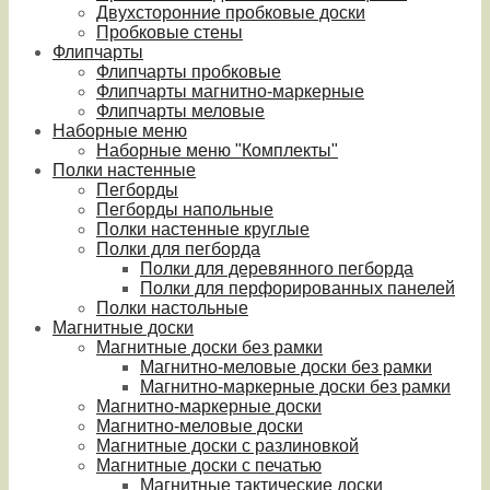
Двухсторонние пробковые доски
Пробковые стены
Флипчарты
Флипчарты пробковые
Флипчарты магнитно-маркерные
Флипчарты меловые
Наборные меню
Наборные меню "Комплекты"
Полки настенные
Пегборды
Пегборды напольные
Полки настенные круглые
Полки для пегборда
Полки для деревянного пегборда
Полки для перфорированных панелей
Полки настольные
Магнитные доски
Магнитные доски без рамки
Магнитно-меловые доски без рамки
Магнитно-маркерные доски без рамки
Магнитно-маркерные доски
Магнитно-меловые доски
Магнитные доски с разлиновкой
Магнитные доски с печатью
Магнитные тактические доски