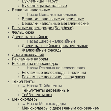
Буклетницы "Парус"
Буклетницы настольные
Вешалки напольные
← Назад
Вешалки напольные
Вешалки напольные деревянные
Вешалки напольные металлические
Реечные перегородки (Баффели)
Фальш-окна
Двери жалюзийные
← Назад
Двери жалюзийные
Двери жалюзийные прямоугольные
Жалюзийные фасады
Доски пожеланий
Рекламные наборы
Реклама на велосипедах
← Назад
Реклама на велосипедах
Рекламные велосипеды в наличии
Рекламные велосипеды под заказ
Тейбл тенты
← Назад
Тейбл тенты
Тейбл-тенты деревянные
Тейбл-тенты пвх
Менюхолдеры
← Назад
Менюхолдеры
Менюхолдеры с деревянным основанием