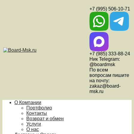
+7 (995) 506-10-71
+7 (985) 333-88-24
Ник Telegram:
@boardmsk
По всем
вопросам пишите
на почту:
zakaz@board-
msk.ru
О Компании
Портфолио
Контакты
Возврат и обмен
Услуги
О нас