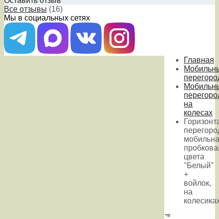
Оставить отзыв
Все отзывы
(16)
Мы в социальных сетях
Главная
Мобильн
перегоро
Мобильн
перегоро
на
колесах
Горизонт
перегоро
мобильн
пробкова
цвета
"Белый"
+
войлок,
на
колесика