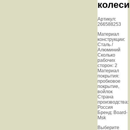
колеси
Артикул:
266588253
Материал
конструкции:
Сталь /
Алюминий
Сколько
рабочих
сторон: 2
Материал
покрытия:
пробковое
покрытие,
войлок
Страна
производства:
Россия
Бренд: Board-
Msk
Выберите