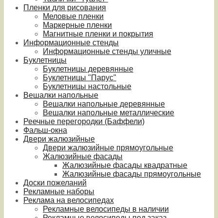
Пленки для рисования
Меловые пленки
Маркерные пленки
Магнитные пленки и покрытия
Информационные стенды
Информационные стенды уличные
Буклетницы
Буклетницы деревянные
Буклетницы "Парус"
Буклетницы настольные
Вешалки напольные
Вешалки напольные деревянные
Вешалки напольные металлические
Реечные перегородки (Баффели)
Фальш-окна
Двери жалюзийные
Двери жалюзийные прямоугольные
Жалюзийные фасады
Жалюзийные фасады квадратные
Жалюзийные фасады прямоугольные
Доски пожеланий
Рекламные наборы
Реклама на велосипедах
Рекламные велосипеды в наличии
Рекламные велосипеды под заказ