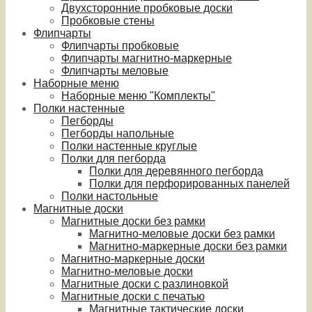
Двухсторонние пробковые доски
Пробковые стены
Флипчарты
Флипчарты пробковые
Флипчарты магнитно-маркерные
Флипчарты меловые
Наборные меню
Наборные меню "Комплекты"
Полки настенные
Пегборды
Пегборды напольные
Полки настенные круглые
Полки для пегборда
Полки для деревянного пегборда
Полки для перфорированных панелей
Полки настольные
Магнитные доски
Магнитные доски без рамки
Магнитно-меловые доски без рамки
Магнитно-маркерные доски без рамки
Магнитно-маркерные доски
Магнитно-меловые доски
Магнитные доски с разлиновкой
Магнитные доски с печатью
Магнитные тактические доски