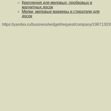
Крепления для меловых, пробковых и
магнитных досок
Мелки, меловые маркеры и стиратели для
досок
https://yandex.ru/business/widget/request/company/1967130