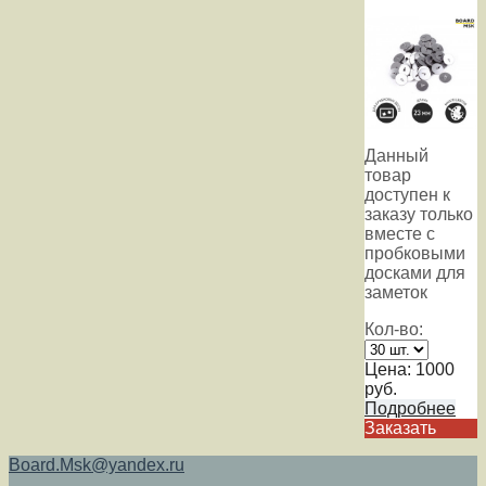
Данный
товар
доступен к
заказу только
вместе с
пробковыми
досками для
заметок
Кол-во:
Цена:
1000
руб.
Подробнее
Заказать
Board.Msk@yandex.ru