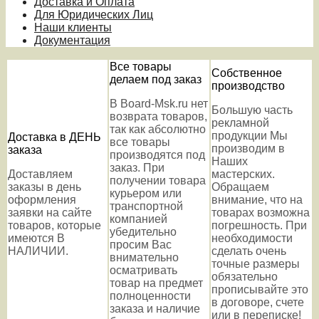
Доставка и Оплата
Для Юридических Лиц
Наши клиенты
Документация
Все товары
Собственное
делаем под заказ
производство
В Board-Msk.ru нет
Большую часть
возврата товаров,
рекламной
так как абсолютно
продукции Мы
Доставка в ДЕНЬ
все товары
производим в
заказа
производятся под
Наших
заказ. При
Доставляем
мастерских.
получении товара
заказы в день
Обращаем
курьером или
оформления
внимание, что на
транспортной
заявки на сайте
товарах возможна
компанией
товаров, которые
погрешность. При
убедительно
имеются В
необходимости
просим Вас
НАЛИЧИИ.
сделать очень
внимательно
точные размеры
осматривать
обязательно
товар на предмет
прописывайте это
полноценности
в договоре, счете
заказа и наличие
или в переписке!