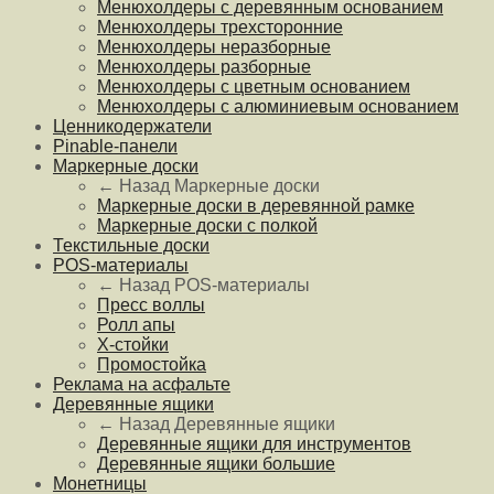
Менюхолдеры с деревянным основанием
Менюхолдеры трехсторонние
Менюхолдеры неразборные
Менюхолдеры разборные
Менюхолдеры с цветным основанием
Менюхолдеры с алюминиевым основанием
Ценникодержатели
Pinable-панели
Маркерные доски
← Назад
Маркерные доски
Маркерные доски в деревянной рамке
Маркерные доски с полкой
Текстильные доски
POS-материалы
← Назад
POS-материалы
Пресс воллы
Ролл апы
Х-стойки
Промостойка
Реклама на асфальте
Деревянные ящики
← Назад
Деревянные ящики
Деревянные ящики для инструментов
Деревянные ящики большие
Монетницы