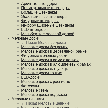
Арочные штендеры
Прямоугольные штендеры
Большие штендеры
Эксклюзивные штендеры
Фигурные штендеры
Информационные штендеры
LED штендеры
Мольберты с меловой доской
Меловые доски
← Назад
Меловые доски
Меловые доски без рамки
Меловые доски в деревянной рамке
Фигурные меловые доски
Меловые доски в раме с полкой
Меловые доски в алюминиевых рамах
Меловые доски для улицы
Меловые доски тонкие
LED-доски
Меловые доски с росписью
Фотозоны
Меловые стены
Меловые доски под заказ
Меловые ценники
← Назад
Меловые ценники
Классические меловые ценники