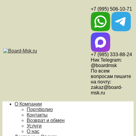
+7 (995) 506-10-71
+7 (985) 333-88-24
Ник Telegram:
@boardmsk
По всем
вопросам пишите
на почту:
zakaz@board-
msk.ru
О Компании
Портфолио
Контакты
Возврат и обмен
Услуги
О нас