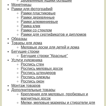
Деревянные ящики большие
Монетницы
Рамки для фотографий
Рамки пластиковые
Рамки деревянные
Рамки алюминиевые
Рамка клик
Рамки со стеклом
Рамки для сертификатов и дипломов
Образцы
Товары для дома
Меловые доски для детей и дома
Бегущие строки
Бегущие строки "Красные"
Услуги художника
Роспись стен
Роспись меловых досок
Роспись штендеров
Роспись одежды
Роспись окон
Монтаж товаров
Дополнительные товары
Крепления для меловых, пробковых и
магнитных досок
Мелки, меловые маркеры и стиратели для