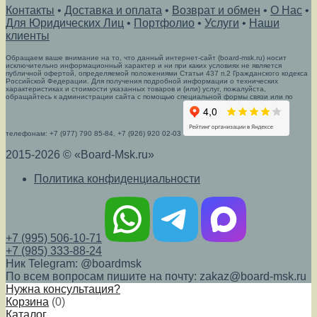
Контакты
•
Доставка и оплата
•
Возврат и обмен
•
О Нас
•
Для Юридических Лиц
•
Портфолио
•
Услуги
•
Наши
клиенты
Обращаем ваше внимание на то, что данный интернет-сайт (board-msk.ru) носит
исключительно информационный характер и ни при каких условиях не является
публичной офертой, определяемой положениями Статьи 437 п.2 Гражданского кодекса
Российской Федерации. Для получения подробной информации о технических
характеристиках и стоимости указанных товаров и (или) услуг, пожалуйста,
обращайтесь к администрации сайта с помощью специальной формы связи или по
телефонам: +7 (977) 790 85-84, +7 (926) 920 02-03
2015-2026 © «Board-Msk.ru»
Политика конфиденциальности
+7 (995) 506-10-71
+7 (985) 333-88-24
Ник Telegram: @boardmsk
По всем вопросам пишите на почту: zakaz@board-msk.ru
Нужна консультация?
Корзина
(
0
)
Каталог