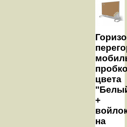
Горизо
перего
мобил
пробк
цвета
"Белы
+
войлок
на