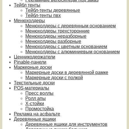
Тейбл тенты
Тейбл-тенты деревянные
Тейбл-тенты пвх
Менюхолдеры
Менюхолдеры с деревянным основанием
Менюхолдеры трехсторонние
Менюхолдеры неразборные
Менюхолдеры разборные
Менюхолдеры с цветным основанием
Менюхолдеры с алюминиевым основанием
Ценникодержатели
Pinable-панели
Маркерные доски
Маркерные доски в деревянной рамке
Маркерные доски с полкой
Текстильные доски
POS-материалы
Пресс воллы
Ролл апы
Х-стойки
Промостойка
Реклама на асфальте
Деревянные ящики
Деревянные ящики для инструментов