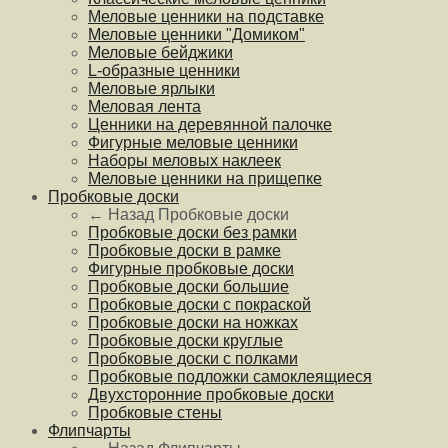
Меловые ценники на подставке
Меловые ценники "Домиком"
Меловые бейджики
L-образные ценники
Меловые ярлыки
Меловая лента
Ценники на деревянной палочке
Фигурные меловые ценники
Наборы меловых наклеек
Меловые ценники на прищепке
Пробковые доски
← Назад
Пробковые доски
Пробковые доски без рамки
Пробковые доски в рамке
Фигурные пробковые доски
Пробковые доски большие
Пробковые доски с покраской
Пробковые доски на ножках
Пробковые доски круглые
Пробковые доски с полками
Пробковые подложки самоклеящиеся
Двухсторонние пробковые доски
Пробковые стены
Флипчарты