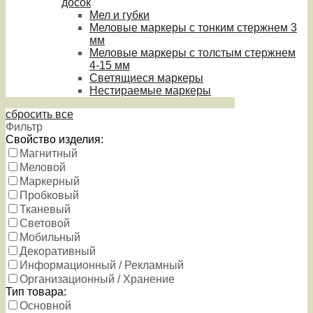
досок
Мел и губки
Меловые маркеры с тонким стержнем 3
мм
Меловые маркеры с толстым стержнем
4-15 мм
Светящиеся маркеры
Нестираемые маркеры
сбросить все
Фильтр
Свойство изделия:
Магнитный
Меловой
Маркерный
Пробковый
Тканевый
Световой
Мобильный
Декоративный
Информационный / Рекламный
Организационный / Хранение
Тип товара:
Основной