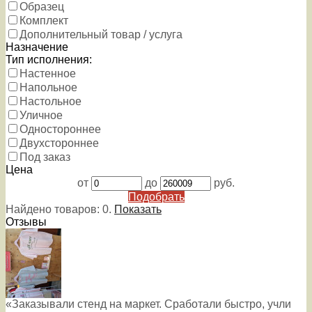
Образец
Комплект
Дополнительный товар / услуга
Назначение
Тип исполнения:
Настенное
Напольное
Настольное
Уличное
Одностороннее
Двухстороннее
Под заказ
Цена
от
до
руб.
Подобрать
Найдено товаров:
0
.
Показать
Отзывы
«Заказывали стенд на маркет. Сработали быстро, учли