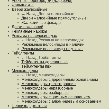
Реечные перегородки (Баффели)
Фальш-окна
Двери жалюзийные
← Назад
Двери жалюзийные
Двери жалюзийные прямоугольные
Жалюзийные фасады
Доски пожеланий
Рекламные наборы
Реклама на велосипедах
← Назад
Реклама на велосипедах
Рекламные велосипеды в наличии
Рекламные велосипеды под заказ
Тейбл тенты
← Назад
Тейбл тенты
Тейбл-тенты деревянные
Тейбл-тенты пвх
Менюхолдеры
← Назад
Менюхолдеры
Менюхолдеры с деревянным основанием
Менюхолдеры трехсторонние
Менюхолдеры неразборные
Менюхолдеры разборные
Менюхолдеры с цветным основанием
Менюхолдеры с алюминиевым основанием
Ценникодержатели