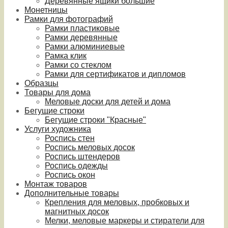
Деревянные ящики большие
Монетницы
Рамки для фотографий
Рамки пластиковые
Рамки деревянные
Рамки алюминиевые
Рамка клик
Рамки со стеклом
Рамки для сертификатов и дипломов
Образцы
Товары для дома
Меловые доски для детей и дома
Бегущие строки
Бегущие строки "Красные"
Услуги художника
Роспись стен
Роспись меловых досок
Роспись штендеров
Роспись одежды
Роспись окон
Монтаж товаров
Дополнительные товары
Крепления для меловых, пробковых и
магнитных досок
Мелки, меловые маркеры и стиратели для