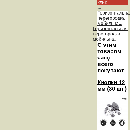
клик
←
Горизонтальна
перегородка
мобильна...
Горизонтальная
перегородка
мобильна...
→
С этим
товаром
чаще
всего
покупают
Кнопки 12
мм (30 шт.)