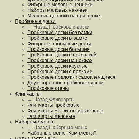
Фигурные меловые ценники
Наборы меловых наклеек
Меловые ценники на прищепке
Пробковые доски
← Назад
Пробковые доски
Пробковые доски без рамки
Пробковые доски в рамке
Фигурные пробковые доски
Пробковые доски большие
Пробковые доски с покраской
Пробковые доски на ножках
Пробковые доски круглые
Пробковые доски с полками
Пробковые подложки самоклеящиеся
Двухсторонние пробковые доски
Пробковые стены
Флипчарты
← Назад
Флипчарты
Флипчарты пробковые
Флипчарты магнитно-маркерные
Флипчарты меловые
Наборные меню
← Назад
Наборные меню
Наборные меню "Комплекты"
Полки настенные