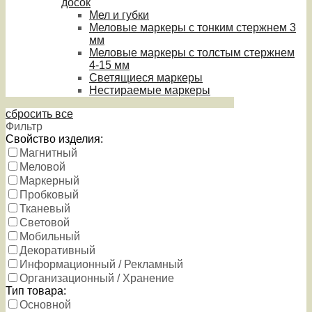
досок
Мел и губки
Меловые маркеры с тонким стержнем 3
мм
Меловые маркеры с толстым стержнем
4-15 мм
Светящиеся маркеры
Нестираемые маркеры
сбросить все
Фильтр
Свойство изделия:
Магнитный
Меловой
Маркерный
Пробковый
Тканевый
Световой
Мобильный
Декоративный
Информационный / Рекламный
Организационный / Хранение
Тип товара:
Основной