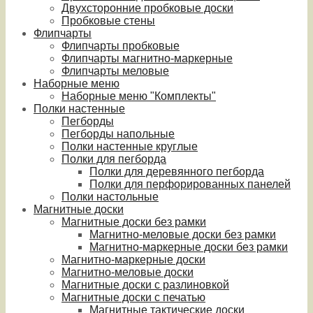
Двухсторонние пробковые доски
Пробковые стены
Флипчарты
Флипчарты пробковые
Флипчарты магнитно-маркерные
Флипчарты меловые
Наборные меню
Наборные меню "Комплекты"
Полки настенные
Пегборды
Пегборды напольные
Полки настенные круглые
Полки для пегборда
Полки для деревянного пегборда
Полки для перфорированных панелей
Полки настольные
Магнитные доски
Магнитные доски без рамки
Магнитно-меловые доски без рамки
Магнитно-маркерные доски без рамки
Магнитно-маркерные доски
Магнитно-меловые доски
Магнитные доски с разлиновкой
Магнитные доски с печатью
Магнитные тактические доски