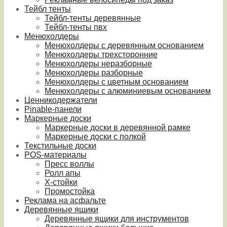
Тейбл тенты
Тейбл-тенты деревянные
Тейбл-тенты пвх
Менюхолдеры
Менюхолдеры с деревянным основанием
Менюхолдеры трехсторонние
Менюхолдеры неразборные
Менюхолдеры разборные
Менюхолдеры с цветным основанием
Менюхолдеры с алюминиевым основанием
Ценникодержатели
Pinable-панели
Маркерные доски
Маркерные доски в деревянной рамке
Маркерные доски с полкой
Текстильные доски
POS-материалы
Пресс воллы
Ролл апы
Х-стойки
Промостойка
Реклама на асфальте
Деревянные ящики
Деревянные ящики для инструментов