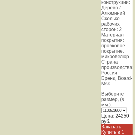
конструкции:
Дерево /
Алюминий
Сколько
рабочих
сторон: 2
Материал
покрытия:
пробковое
покрытие,
микровелюр
Страна
производства:
Россия
Бренд: Board-
Msk
Выберите
размер, (в
мм.):
Цена:
24250
руб.
Заказать
Купить в 1