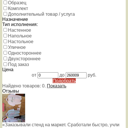
Образец
Комплект
Дополнительный товар / услуга
Назначение
Тип исполнения:
Настенное
Напольное
Настольное
Уличное
Одностороннее
Двухстороннее
Под заказ
Цена
от
до
руб.
Подобрать
Найдено товаров:
0
.
Показать
Отзывы
«Заказывали стенд на маркет. Сработали быстро, учли