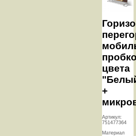
Горизо
перего
мобил
пробк
цвета
"Белы
+
микро
Артикул:
751477364
Материал