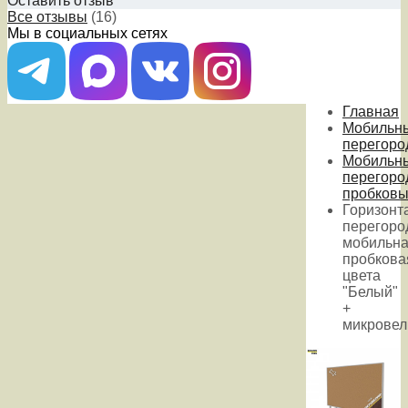
Оставить отзыв
Все отзывы
(16)
Мы в социальных сетях
Главная
Мобильн
перегоро
Мобильн
перегоро
пробков
Горизонт
перегоро
мобильн
пробкова
цвета
"Белый"
+
микрове