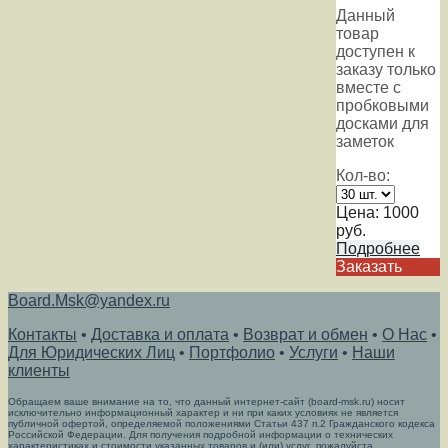
Данный
товар
доступен к
заказу только
вместе с
пробковыми
досками для
заметок
Кол-во:
Цена:
1000
руб.
Подробнее
Заказать
Board.Msk@yandex.ru
Контакты
•
Доставка и оплата
•
Возврат и обмен
•
О Нас
•
Для Юридических Лиц
•
Портфолио
•
Услуги
•
Наши
клиенты
Обращаем ваше внимание на то, что данный интернет-сайт (board-msk.ru) носит
исключительно информационный характер и ни при каких условиях не является
публичной офертой, определяемой положениями Статьи 437 п.2 Гражданского кодекса
Российской Федерации. Для получения подробной информации о технических
характеристиках и стоимости указанных товаров и (или) услуг, пожалуйста,