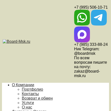
+7 (995) 506-10-71
+7 (985) 333-88-24
Ник Telegram:
@boardmsk
По всем
вопросам пишите
на почту:
zakaz@board-
msk.ru
О Компании
Портфолио
Контакты
Возврат и обмен
Услуги
О нас