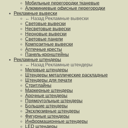
Мобильные перегородки тканевые
Алюминиевые офисные перегородки
Рекламные вывески
← Назад
Рекламные вывески
Световые вывески
Несветовые вывески
Неоновые вывески
Световые панели
Композитные вывески
Аптечные кресты
Панель-кронштейны
Рекламные штендеры
← Назад
Рекламные штендеры
Меловые штендеры
Штендеры металлические раскладные
Штендеры для печати
Стритлайны
Маркерные штендеры
Арочные штендеры
Прямоугольные штендеры
Большие штендеры
Эксклюзивные штендеры
Фигурные штендеры
Информационные штендеры
LED штендеры