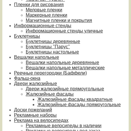
Пленки для рисования
Меловые пленки
Маркерные пленки
Магнитные пленки и покрытия
Информационные стенды
Информационные стенды уличные
Буклетницы
Буклетницы деревянные
Буклетницы "Парус"
Буклетницы настольные
Вешалки напольные
Вешалки напольные деревянные
Вешалки напольные металлические
Реечные перегородки (Баффели)
Фальш-окна
Двери жалюзийные
Двери жалюзийные прямоугольные
Жалюзийные фасады
Жалюзийные фасады квадратные
Жалюзийные фасады прямоугольные
Доски пожеланий
Рекламные наборы
Реклама на велосипедах
Рекламные велосипеды в наличии
Рекламные велосипеды под заказ