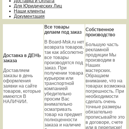
Доставка и Оплата
Для Юридических Лиц
Наши клиенты
Документация
Все товары
Собственное
делаем под заказ
производство
В Board-Msk.ru нет
Большую часть
возврата товаров,
рекламной
так как абсолютно
продукции Мы
Доставка в ДЕНЬ
все товары
производим в
заказа
производятся под
Наших
заказ. При
Доставляем
мастерских.
получении товара
заказы в день
Обращаем
курьером или
оформления
внимание, что на
транспортной
заявки на сайте
товарах возможна
компанией
товаров, которые
погрешность. При
убедительно
имеются В
необходимости
просим Вас
НАЛИЧИИ.
сделать очень
внимательно
точные размеры
осматривать
обязательно
товар на предмет
прописывайте это
полноценности
в договоре, счете
заказа и наличие
или в переписке!