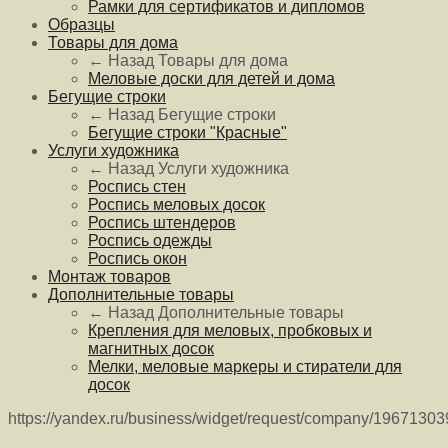
Рамки для сертификатов и дипломов
Образцы
Товары для дома
← Назад
Товары для дома
Меловые доски для детей и дома
Бегущие строки
← Назад
Бегущие строки
Бегущие строки "Красные"
Услуги художника
← Назад
Услуги художника
Роспись стен
Роспись меловых досок
Роспись штендеров
Роспись одежды
Роспись окон
Монтаж товаров
Дополнительные товары
← Назад
Дополнительные товары
Крепления для меловых, пробковых и
магнитных досок
Мелки, меловые маркеры и стиратели для
досок
https://yandex.ru/business/widget/request/company/1967130