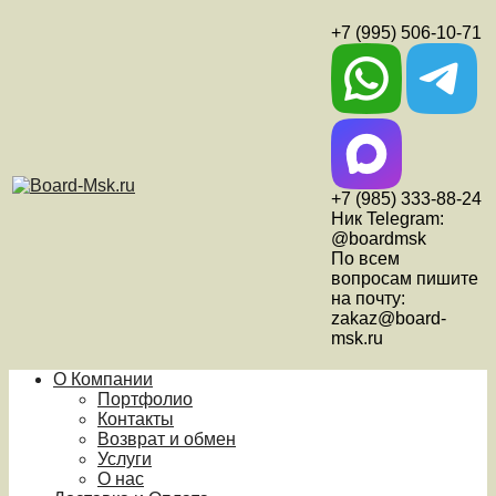
+7 (995) 506-10-71
+7 (985) 333-88-24
Ник Telegram:
@boardmsk
По всем
вопросам пишите
на почту:
zakaz@board-
msk.ru
О Компании
Портфолио
Контакты
Возврат и обмен
Услуги
О нас