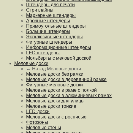
Штендеры для печати
Стритлайны
Маркерные штендеры
Арочные штендеры
Прямоугольные штендеры
Большие штендеры
Эксклюзивные штендеры
Фигурные штендеры
Информационные штендеры
LED штендеры
Мольберты с меловой доской
Меловые доски
← Назад
Меловые доски
Меловые доски без рамки
Меловые доски в деревянной рамке
Фигурные меловые доски
Меловые доски в раме с полкой
Меловые доски в алюминиевых рамах
Меловые доски для улицы
Меловые доски тонкие
LED-доски
Меловые доски с росписью
Фотозоны
Меловые стены
Меловые доски под заказ