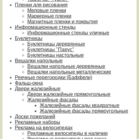
Пленки для рисования
Меловые пленки
Маркерные пленки
Магнитные пленки и покрытия
Информационные стенды
Информационные стенды уличные
Буклетницы
Буклетницы деревянные
Буклетницы "Парус"
Буклетницы настольные
Вешалки напольные
Вешалки напольные деревянные
Вешалки напольные металлические
Реечные перегородки (Баффели)
Фальш-окна
Двери жалюзийные
Двери жалюзийные прямоугольные
Жалюзийные фасады
Жалюзийные фасады квадратные
Жалюзийные фасады прямоугольные
Доски пожеланий
Рекламные наборы
Реклама на велосипедах
Рекламные велосипеды в наличии
Рекламные велосипеды под заказ