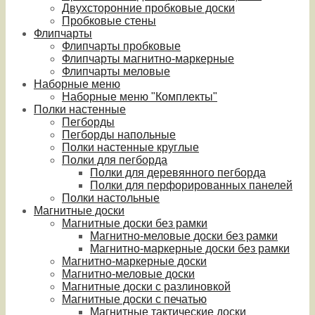
Двухсторонние пробковые доски
Пробковые стены
Флипчарты
Флипчарты пробковые
Флипчарты магнитно-маркерные
Флипчарты меловые
Наборные меню
Наборные меню "Комплекты"
Полки настенные
Пегборды
Пегборды напольные
Полки настенные круглые
Полки для пегборда
Полки для деревянного пегборда
Полки для перфорированных панелей
Полки настольные
Магнитные доски
Магнитные доски без рамки
Магнитно-меловые доски без рамки
Магнитно-маркерные доски без рамки
Магнитно-маркерные доски
Магнитно-меловые доски
Магнитные доски с разлиновкой
Магнитные доски с печатью
Магнитные тактические доски