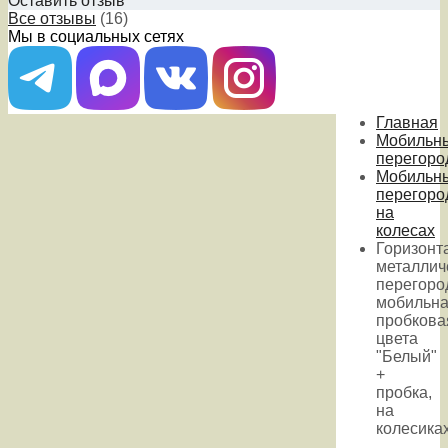
Оставить отзыв
Все отзывы
(16)
Мы в социальных сетях
Главная
Мобильн
перегоро
Мобильн
перегоро
на
колесах
Горизонт
металлич
перегоро
мобильн
пробкова
цвета
"Белый"
+
пробка,
на
колесика