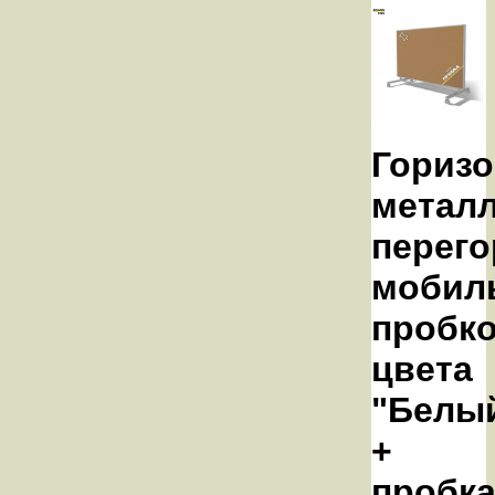
Горизо
метал
перего
мобил
пробк
цвета
"Белы
+
пробка