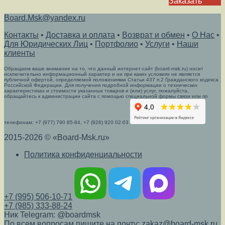
Заказать
Board.Msk@yandex.ru
Контакты
•
Доставка и оплата
•
Возврат и обмен
•
О Нас
•
Для Юридических Лиц
•
Портфолио
•
Услуги
•
Наши
клиенты
Обращаем ваше внимание на то, что данный интернет-сайт (board-msk.ru) носит
исключительно информационный характер и ни при каких условиях не является
публичной офертой, определяемой положениями Статьи 437 п.2 Гражданского кодекса
Российской Федерации. Для получения подробной информации о технических
характеристиках и стоимости указанных товаров и (или) услуг, пожалуйста,
обращайтесь к администрации сайта с помощью специальной формы связи или по
телефонам: +7 (977) 790 85-84, +7 (926) 920 02-03
2015-2026 © «Board-Msk.ru»
Политика конфиденциальности
+7 (995) 506-10-71
+7 (985) 333-88-24
Ник Telegram: @boardmsk
По всем вопросам пишите на почту: zakaz@board-msk.ru