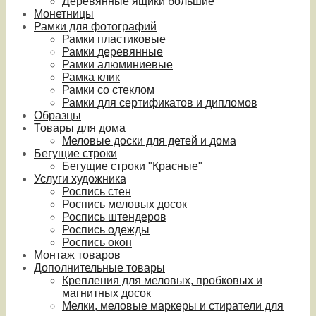
Деревянные ящики большие
Монетницы
Рамки для фотографий
Рамки пластиковые
Рамки деревянные
Рамки алюминиевые
Рамка клик
Рамки со стеклом
Рамки для сертификатов и дипломов
Образцы
Товары для дома
Меловые доски для детей и дома
Бегущие строки
Бегущие строки "Красные"
Услуги художника
Роспись стен
Роспись меловых досок
Роспись штендеров
Роспись одежды
Роспись окон
Монтаж товаров
Дополнительные товары
Крепления для меловых, пробковых и
магнитных досок
Мелки, меловые маркеры и стиратели для