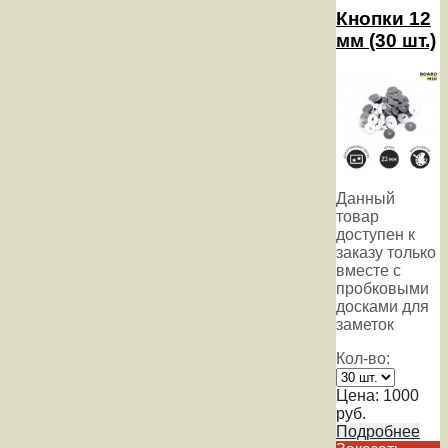
Кнопки 12
мм (30 шт.)
Данный
товар
доступен к
заказу только
вместе с
пробковыми
досками для
заметок
Кол-во:
Цена:
1000
руб.
Подробнее