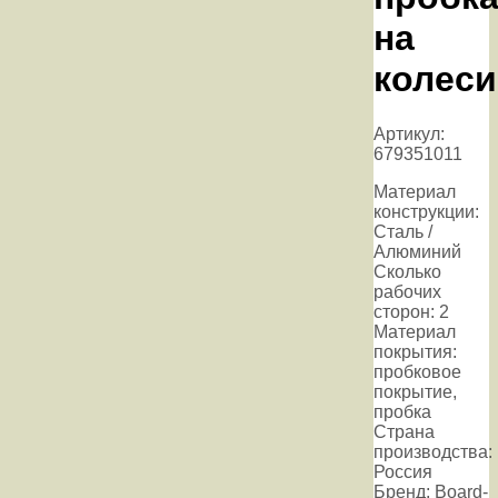
на
колеси
Артикул:
679351011
Материал
конструкции:
Сталь /
Алюминий
Сколько
рабочих
сторон: 2
Материал
покрытия:
пробковое
покрытие,
пробка
Страна
производства:
Россия
Бренд: Board-