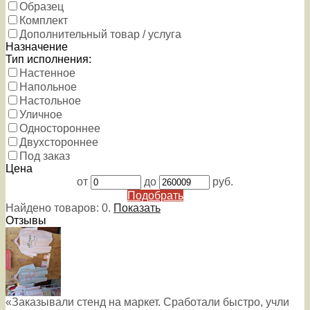
Образец
Комплект
Дополнительный товар / услуга
Назначение
Тип исполнения:
Настенное
Напольное
Настольное
Уличное
Одностороннее
Двухстороннее
Под заказ
Цена
от
до
руб.
Подобрать
Найдено товаров:
0
.
Показать
Отзывы
«Заказывали стенд на маркет. Сработали быстро, учли