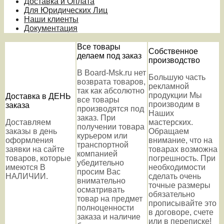
Доставка и Оплата
Для Юридических Лиц
Наши клиенты
Документация
Все товары
Собственное
делаем под заказ
производство
В Board-Msk.ru нет
Большую часть
возврата товаров,
рекламной
так как абсолютно
продукции Мы
Доставка в ДЕНЬ
все товары
производим в
заказа
производятся под
Наших
заказ. При
Доставляем
мастерских.
получении товара
заказы в день
Обращаем
курьером или
оформления
внимание, что на
транспортной
заявки на сайте
товарах возможна
компанией
товаров, которые
погрешность. При
убедительно
имеются В
необходимости
просим Вас
НАЛИЧИИ.
сделать очень
внимательно
точные размеры
осматривать
обязательно
товар на предмет
прописывайте это
полноценности
в договоре, счете
заказа и наличие
или в переписке!