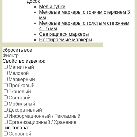
досок
Мел и губки
Меловые маркеры с тонким стержнем 3
мм
Меловые маркеры с толстым стержнем
4-15 мм
Светящиеся маркеры
Нестираемые маркеры
сбросить все
Фильтр
Свойство изделия:
Магнитный
Меловой
Маркерный
Пробковый
Тканевый
Световой
Мобильный
Декоративный
Информационный / Рекламный
Организационный / Хранение
Тип товара:
Основной