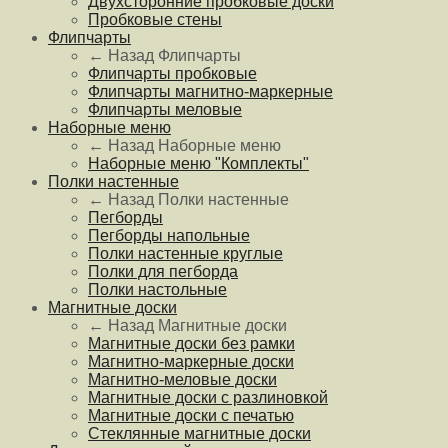
Двухсторонние пробковые доски
Пробковые стены
Флипчарты
← Назад
Флипчарты
Флипчарты пробковые
Флипчарты магнитно-маркерные
Флипчарты меловые
Наборные меню
← Назад
Наборные меню
Наборные меню "Комплекты"
Полки настенные
← Назад
Полки настенные
Пегборды
Пегборды напольные
Полки настенные круглые
Полки для пегборда
Полки настольные
Магнитные доски
← Назад
Магнитные доски
Магнитные доски без рамки
Магнитно-маркерные доски
Магнитно-меловые доски
Магнитные доски с разлиновкой
Магнитные доски с печатью
Стеклянные магнитные доски