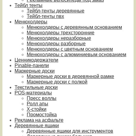
Тейбл тенты
Тейбл-тенты деревянные
Тейбл-тенты пвх
Менюхолдеры
Менюхолдеры с деревянным основанием
Менюхолдеры трехсторонние
Менюхолдеры неразборные
Менюхолдеры разборные
Менюхолдеры с цветным основанием
Менюхолдеры с алюминиевым основанием
Ценникодержатели
Pinable-панели
Маркерные доски
Маркерные доски в деревянной рамке
Маркерные доски с полкой
Текстильные доски
POS-материалы
Пресс воллы
Ролл апы
Х-стойки
Промостойка
Реклама на асфальте
Деревянные ящики
Деревянные ящики для инструментов