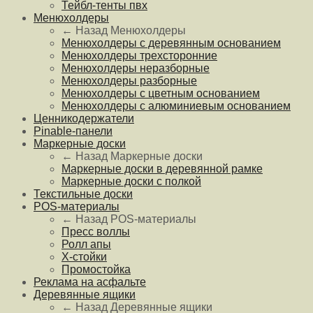
Тейбл-тенты пвх
Менюхолдеры
← Назад
Менюхолдеры
Менюхолдеры с деревянным основанием
Менюхолдеры трехсторонние
Менюхолдеры неразборные
Менюхолдеры разборные
Менюхолдеры с цветным основанием
Менюхолдеры с алюминиевым основанием
Ценникодержатели
Pinable-панели
Маркерные доски
← Назад
Маркерные доски
Маркерные доски в деревянной рамке
Маркерные доски с полкой
Текстильные доски
POS-материалы
← Назад
POS-материалы
Пресс воллы
Ролл апы
Х-стойки
Промостойка
Реклама на асфальте
Деревянные ящики
← Назад
Деревянные ящики