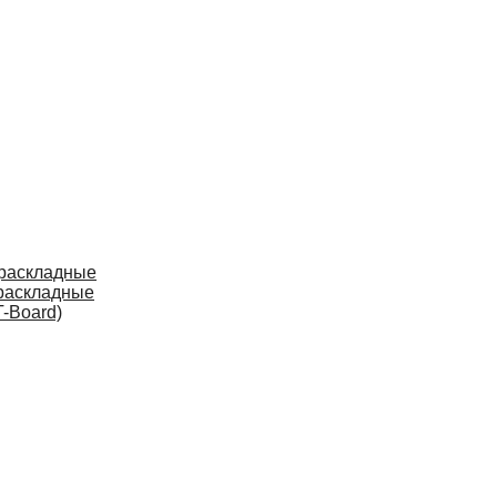
 раскладные
раскладные
-Board)