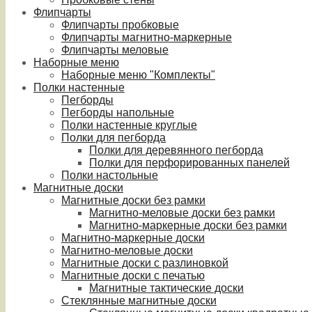
Флипчарты
Флипчарты пробковые
Флипчарты магнитно-маркерные
Флипчарты меловые
Наборные меню
Наборные меню "Комплекты"
Полки настенные
Пегборды
Пегборды напольные
Полки настенные круглые
Полки для пегборда
Полки для деревянного пегборда
Полки для перфорированных панелей
Полки настольные
Магнитные доски
Магнитные доски без рамки
Магнитно-меловые доски без рамки
Магнитно-маркерные доски без рамки
Магнитно-маркерные доски
Магнитно-меловые доски
Магнитные доски с разлиновкой
Магнитные доски с печатью
Магнитные тактические доски
Стеклянные магнитные доски