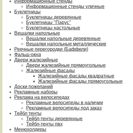
Информационные стенды
Информационные стенды уличные
Буклетницы
Буклетницы деревянные
Буклетницы "Парус"
Буклетницы настольные
Вешалки напольные
Вешалки напольные деревянные
Вешалки напольные металлические
Реечные перегородки (Баффели)
Фальш-окна
Двери жалюзийные
Двери жалюзийные прямоугольные
Жалюзийные фасады
Жалюзийные фасады квадратные
Жалюзийные фасады прямоугольные
Доски пожеланий
Рекламные наборы
Реклама на велосипедах
Рекламные велосипеды в наличии
Рекламные велосипеды под заказ
Тейбл тенты
Тейбл-тенты деревянные
Тейбл-тенты пвх
Менюхолдеры