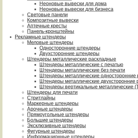
Неоновые вывески для дома
Неоновые вывески для бизнеса
Световые панели
Композитные вывески
Аптечные кресты
Панель-кронштейны
Рекламные штендеры
Меловые штендеры
Односторонние штендеры
Двухсторонние штендеры
Штендеры металлические раскладные
Штендеры металлические с печатью
Штендеры металлические без печати
Штендеры металлические односторонние
Штендеры металлические двухсторонние 
Штендеры вертикальные металлические (T
Штендеры для печати
Стритлайны
Маркерные штендеры
Арочные штендеры
Прямоугольные штендеры
Большие штендеры
Эксклюзивные штендеры
Фигурные штендеры
Информационные штендеры