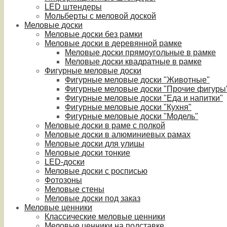
LED штендеры
Мольберты с меловой доской
Меловые доски
Меловые доски без рамки
Меловые доски в деревянной рамке
Меловые доски прямоугольные в рамке
Меловые доски квадратные в рамке
Фигурные меловые доски
Фигурные меловые доски "Животные"
Фигурные меловые доски "Прочие фигуры
Фигурные меловые доски "Еда и напитки"
Фигурные меловые доски "Кухня"
Фигурные меловые доски "Модель"
Меловые доски в раме с полкой
Меловые доски в алюминиевых рамах
Меловые доски для улицы
Меловые доски тонкие
LED-доски
Меловые доски с росписью
Фотозоны
Меловые стены
Меловые доски под заказ
Меловые ценники
Классические меловые ценники
Меловые ценники на подставке