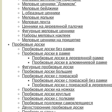
Меловые ценники "Домиком"
Меловые бейджики
L-образные ценники
Меловые ярлыки
Меловая лента
Ценники на деревянной палочке
Фигурные меловые ценники
Наборы меловых наклеек
Меловые ценники на прищепке
Пробковые доски
Пробковые доски без рамки
Пробковые доски в рамке
Пробковые доски в деревянной рамке
Пробковые доски в алюминиевой рамке
Фигурные пробковые доски
Пробковые доски большие
Пробковые доски с покраской
Пробковые доски с покраской без рамки
Пробковые доски с покраской в деревянн
Пробковые доски на ножках
Пробковые доски круглые
Пробковые доски с полками
Пробковые подложки самоклеящиеся
Двухсторонние пробковые доски
Пробковые стены