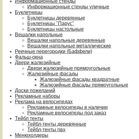
Информационные стенды
Информационные стенды уличные
Буклетницы
Буклетницы деревянные
Буклетницы "Парус"
Буклетницы настольные
Вешалки напольные
Вешалки напольные деревянные
Вешалки напольные металлические
Реечные перегородки (Баффели)
Фальш-окна
Двери жалюзийные
Двери жалюзийные прямоугольные
Жалюзийные фасады
Жалюзийные фасады квадратные
Жалюзийные фасады прямоугольные
Доски пожеланий
Рекламные наборы
Реклама на велосипедах
Рекламные велосипеды в наличии
Рекламные велосипеды под заказ
Тейбл тенты
Тейбл-тенты деревянные
Тейбл-тенты пвх
Менюхолдеры