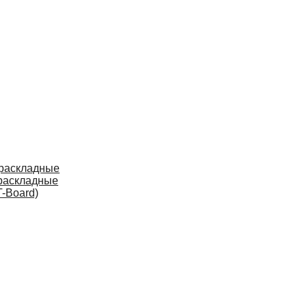
 раскладные
раскладные
-Board)