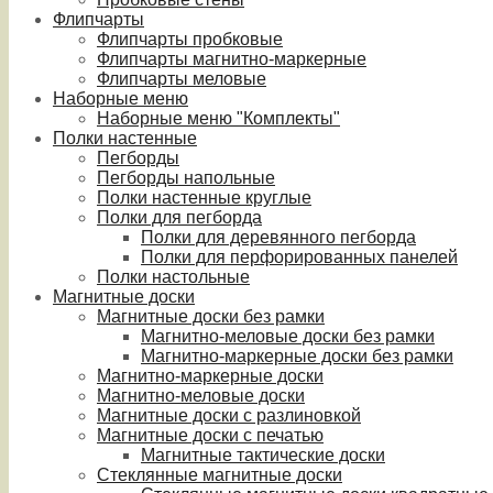
Флипчарты
Флипчарты пробковые
Флипчарты магнитно-маркерные
Флипчарты меловые
Наборные меню
Наборные меню "Комплекты"
Полки настенные
Пегборды
Пегборды напольные
Полки настенные круглые
Полки для пегборда
Полки для деревянного пегборда
Полки для перфорированных панелей
Полки настольные
Магнитные доски
Магнитные доски без рамки
Магнитно-меловые доски без рамки
Магнитно-маркерные доски без рамки
Магнитно-маркерные доски
Магнитно-меловые доски
Магнитные доски с разлиновкой
Магнитные доски с печатью
Магнитные тактические доски
Стеклянные магнитные доски