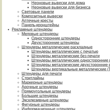
Неоновые вывески для дома
Неоновые вывески для бизнеса
Световые панели
Композитные вывески
Аптечные кресты
Панель-кронштейны
Рекламные штендеры
Меловые штендеры
Односторонние штендеры
Двухсторонние штендеры
Штендеры металлические раскладные
Штендеры металлические с печатью
Штендеры металлические без печати
Штендеры металлические односторонние
Штендеры металлические двухсторонние 
Штендеры вертикальные металлические (T
Штендеры для печати
Стритлайны
Маркерные штендеры
Арочные штендеры
Прямоугольные штендеры
Большие штендеры
Эксклюзивные штендеры
Фигурные штендеры
Информационные штендеры