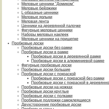
Меловые ценники "Домиком"
Меловые бейджики
L-образные ценники
Меловые ярлыки
Меловая лента
Ценники на деревянной палочке
Фигурные меловые ценники
Наборы меловых наклеек
Меловые ценники на прищепке
Пробковые доски
Пробковые доски без рамки
Пробковые доски в рамке
Пробковые доски в деревянной рамке
Пробковые доски в алюминиевой рамке
Фигурные пробковые доски
Пробковые доски большие
Пробковые доски с покраской
Пробковые доски с покраской без рамки
Пробковые доски с покраской в деревянн
Пробковые доски на ножках
Пробковые доски круглые
Пробковые доски с полками
Пробковые подложки самоклеящиеся
Двухсторонние пробковые доски
Пробковые стены