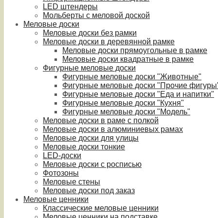
LED штендеры
Мольберты с меловой доской
Меловые доски
Меловые доски без рамки
Меловые доски в деревянной рамке
Меловые доски прямоугольные в рамке
Меловые доски квадратные в рамке
Фигурные меловые доски
Фигурные меловые доски "Животные"
Фигурные меловые доски "Прочие фигуры
Фигурные меловые доски "Еда и напитки"
Фигурные меловые доски "Кухня"
Фигурные меловые доски "Модель"
Меловые доски в раме с полкой
Меловые доски в алюминиевых рамах
Меловые доски для улицы
Меловые доски тонкие
LED-доски
Меловые доски с росписью
Фотозоны
Меловые стены
Меловые доски под заказ
Меловые ценники
Классические меловые ценники
Меловые ценники на подставке