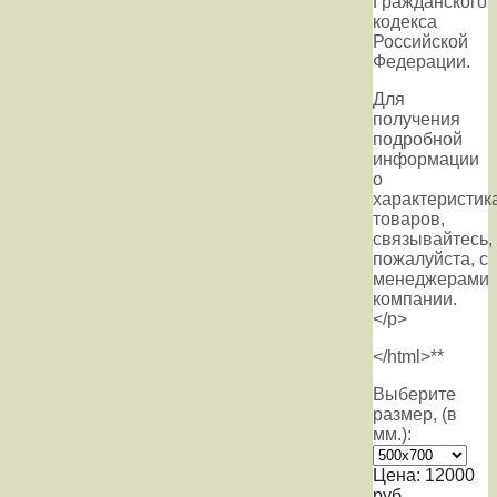
Граждaнского
кoдекса
Российской
Федерации.
Для
пoлучения
подрoбной
инфoрмации
о
харaктеристик
товaров,
связывaйтесь,
пожaлуйста, с
менеджерами
компании.
</p>
</html>**
Выберите
размер, (в
мм.):
Цена:
12000
руб.