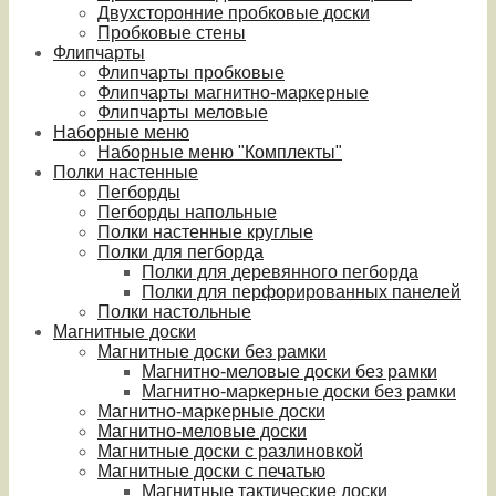
Двухсторонние пробковые доски
Пробковые стены
Флипчарты
Флипчарты пробковые
Флипчарты магнитно-маркерные
Флипчарты меловые
Наборные меню
Наборные меню "Комплекты"
Полки настенные
Пегборды
Пегборды напольные
Полки настенные круглые
Полки для пегборда
Полки для деревянного пегборда
Полки для перфорированных панелей
Полки настольные
Магнитные доски
Магнитные доски без рамки
Магнитно-меловые доски без рамки
Магнитно-маркерные доски без рамки
Магнитно-маркерные доски
Магнитно-меловые доски
Магнитные доски с разлиновкой
Магнитные доски с печатью
Магнитные тактические доски