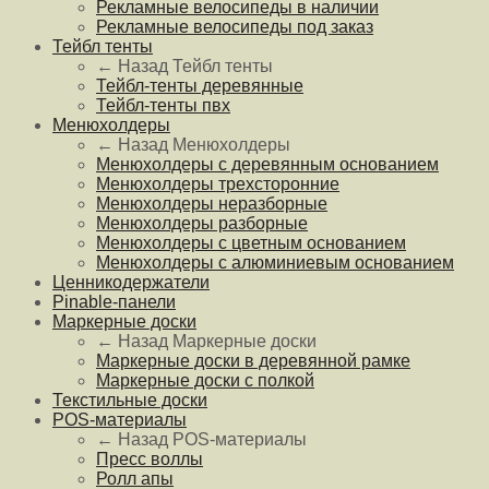
Рекламные велосипеды в наличии
Рекламные велосипеды под заказ
Тейбл тенты
← Назад
Тейбл тенты
Тейбл-тенты деревянные
Тейбл-тенты пвх
Менюхолдеры
← Назад
Менюхолдеры
Менюхолдеры с деревянным основанием
Менюхолдеры трехсторонние
Менюхолдеры неразборные
Менюхолдеры разборные
Менюхолдеры с цветным основанием
Менюхолдеры с алюминиевым основанием
Ценникодержатели
Pinable-панели
Маркерные доски
← Назад
Маркерные доски
Маркерные доски в деревянной рамке
Маркерные доски с полкой
Текстильные доски
POS-материалы
← Назад
POS-материалы
Пресс воллы
Ролл апы