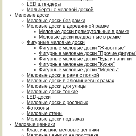
LED штендеры
Мольберты с меловой доской
Меловые доски
Меловые доски без рамки
Меловые доски в деревянной рамке
Меловые доски прямоугольные в рамке
Меловые доски квадратные в рамке
Фигурные меловые доски
Фигурные меловые доски "Животные"
Фигурные меловые доски "Прочие фигуры
Фигурные меловые доски "Еда и напитки"
Фигурные меловые доски "Кухня"
Фигурные меловые доски "Модель"
Меловые доски в раме с полкой
Меловые доски в алюминиевых рамах
Меловые доски для улицы
Меловые доски тонкие
LED-доски
Меловые доски с росписью
Фотозоны
Меловые стены
Меловые доски под заказ
Меловые ценники
Классические меловые ценники
Меловые ценники на подставке