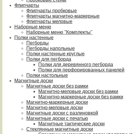
Флипчарты
Флипчарты пробковые
Флипчарты магнитно-маркерные
Флипчарты меловые
Наборные меню
Наборные меню "Комплекты"
Полки настенные
Пегборды
Пегборды напольные
Полки настенные круглые
Полки для пегборда
Полки для деревянного пегборда
Полки для перфорированных панелей
Полки настольные
Магнитные доски
Магнитные доски без рамки
Магнитно-меловые доски без рамки
Магнитно-маркерные доски без рамки
Магнитно-маркерные доски
Магнитно-меловые доски
Магнитные доски с разлиновкой
Магнитные доски с печатью
Магнитные тактические доски
Стеклянные магнитные доски