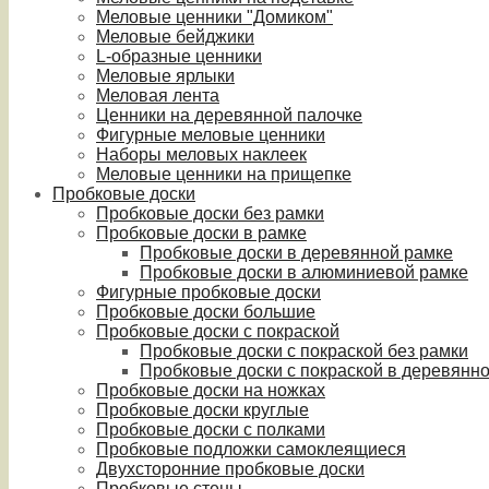
Меловые ценники "Домиком"
Меловые бейджики
L-образные ценники
Меловые ярлыки
Меловая лента
Ценники на деревянной палочке
Фигурные меловые ценники
Наборы меловых наклеек
Меловые ценники на прищепке
Пробковые доски
Пробковые доски без рамки
Пробковые доски в рамке
Пробковые доски в деревянной рамке
Пробковые доски в алюминиевой рамке
Фигурные пробковые доски
Пробковые доски большие
Пробковые доски с покраской
Пробковые доски с покраской без рамки
Пробковые доски с покраской в деревянн
Пробковые доски на ножках
Пробковые доски круглые
Пробковые доски с полками
Пробковые подложки самоклеящиеся
Двухсторонние пробковые доски
Пробковые стены