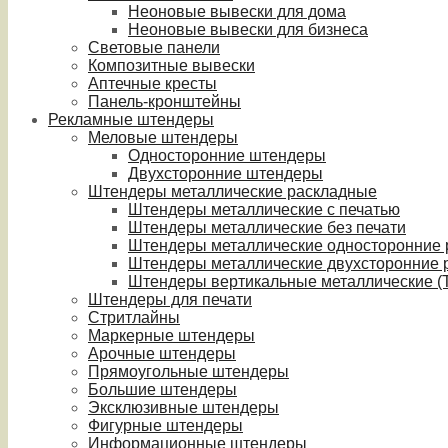
Неоновые вывески для дома
Неоновые вывески для бизнеса
Световые панели
Композитные вывески
Аптечные кресты
Панель-кронштейны
Рекламные штендеры
Меловые штендеры
Односторонние штендеры
Двухсторонние штендеры
Штендеры металлические раскладные
Штендеры металлические с печатью
Штендеры металлические без печати
Штендеры металлические односторонние
Штендеры металлические двухсторонние 
Штендеры вертикальные металлические (T
Штендеры для печати
Стритлайны
Маркерные штендеры
Арочные штендеры
Прямоугольные штендеры
Большие штендеры
Эксклюзивные штендеры
Фигурные штендеры
Информационные штендеры