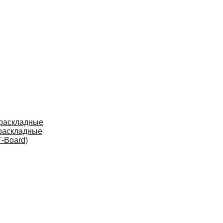
 раскладные
раскладные
-Board)