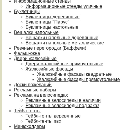
Информационные стенды
Информационные стенды уличные
Буклетницы
Буклетницы деревянные
Буклетницы "Парус"
Буклетницы настольные
Вешалки напольные
Вешалки напольные деревянные
Вешалки напольные металлические
Реечные перегородки (Баффели)
Фальш-окна
Двери жалюзийные
Двери жалюзийные прямоугольные
Жалюзийные фасады
Жалюзийные фасады квадратные
Жалюзийные фасады прямоугольные
Доски пожеланий
Рекламные наборы
Реклама на велосипедах
Рекламные велосипеды в наличии
Рекламные велосипеды под заказ
Тейбл тенты
Тейбл-тенты деревянные
Тейбл-тенты пвх
Менюхолдеры