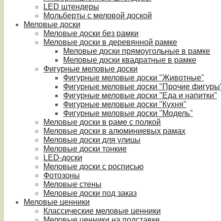
LED штендеры
Мольберты с меловой доской
Меловые доски
Меловые доски без рамки
Меловые доски в деревянной рамке
Меловые доски прямоугольные в рамке
Меловые доски квадратные в рамке
Фигурные меловые доски
Фигурные меловые доски "Животные"
Фигурные меловые доски "Прочие фигуры
Фигурные меловые доски "Еда и напитки"
Фигурные меловые доски "Кухня"
Фигурные меловые доски "Модель"
Меловые доски в раме с полкой
Меловые доски в алюминиевых рамах
Меловые доски для улицы
Меловые доски тонкие
LED-доски
Меловые доски с росписью
Фотозоны
Меловые стены
Меловые доски под заказ
Меловые ценники
Классические меловые ценники
Меловые ценники на подставке