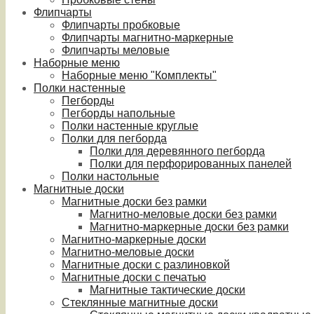
Флипчарты
Флипчарты пробковые
Флипчарты магнитно-маркерные
Флипчарты меловые
Наборные меню
Наборные меню "Комплекты"
Полки настенные
Пегборды
Пегборды напольные
Полки настенные круглые
Полки для пегборда
Полки для деревянного пегборда
Полки для перфорированных панелей
Полки настольные
Магнитные доски
Магнитные доски без рамки
Магнитно-меловые доски без рамки
Магнитно-маркерные доски без рамки
Магнитно-маркерные доски
Магнитно-меловые доски
Магнитные доски с разлиновкой
Магнитные доски с печатью
Магнитные тактические доски
Стеклянные магнитные доски