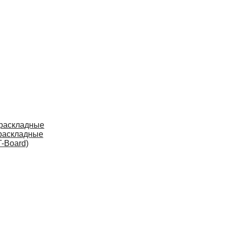
 раскладные
раскладные
-Board)