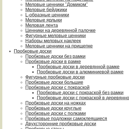
Меловые ценники "Домиком"
Меловые бейджики
L-образные ценники
Меловые ярлыки
Меловая лента
Ценники на деревянной палочке
Фигурные меловые ценники
Наборы меловых наклеек
Меловые ценники на прищепке
Пробковые доски
Пробковые доски без рамки
Пробковые доски в рамке
Пробковые доски в деревянной рамке
Пробковые доски в алюминиевой рамке
Фигурные пробковые доски
Пробковые доски большие
Пробковые доски с покраской
Пробковые доски с покраской без рамки
Пробковые доски с покраской в деревянн
Пробковые доски на ножках
Пробковые доски круглые
Пробковые доски с полками
Пробковые подложки самоклеящиеся
Двухсторонние пробковые доски
Пробковые стены