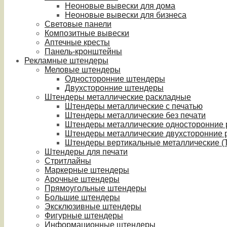
Неоновые вывески для дома
Неоновые вывески для бизнеса
Световые панели
Композитные вывески
Аптечные кресты
Панель-кронштейны
Рекламные штендеры
Меловые штендеры
Односторонние штендеры
Двухсторонние штендеры
Штендеры металлические раскладные
Штендеры металлические с печатью
Штендеры металлические без печати
Штендеры металлические односторонние
Штендеры металлические двухсторонние 
Штендеры вертикальные металлические (T
Штендеры для печати
Стритлайны
Маркерные штендеры
Арочные штендеры
Прямоугольные штендеры
Большие штендеры
Эксклюзивные штендеры
Фигурные штендеры
Информационные штендеры