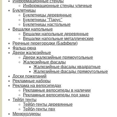
Информационные стенды
Информационные стенды уличные
Буклетницы
Буклетницы деревянные
Буклетницы "Парус"
Буклетницы настольные
Вешалки напольные
Вешалки напольные деревянные
Вешалки напольные металлические
Реечные перегородки (Баффели)
Фальш-окна
Двери жалюзийные
Двери жалюзийные прямоугольные
Жалюзийные фасады
Жалюзийные фасады квадратные
Жалюзийные фасады прямоугольные
Доски пожеланий
Рекламные наборы
Реклама на велосипедах
Рекламные велосипеды в наличии
Рекламные велосипеды под заказ
Тейбл тенты
Тейбл-тенты деревянные
Тейбл-тенты пвх
Менюхолдеры