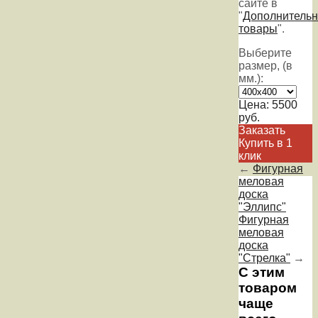
сайте в
"
Дополнитель
товары
".
Выберите
размер, (в
мм.):
Цена:
5500
руб.
Заказать
Купить в 1
клик
←
Фигурная
меловая
доска
"Эллипс"
Фигурная
меловая
доска
"Стрелка"
→
С этим
товаром
чаще