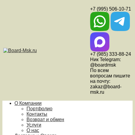
+7 (995) 506-10-71
+7 (985) 333-88-24
Ник Telegram:
@boardmsk
По всем
вопросам пишите
на почту:
zakaz@board-
msk.ru
О Компании
Портфолио
Контакты
Возврат и обмен
Услуги
О нас