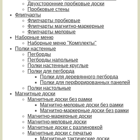
Двухсторонние пробковые доски
Пробковые стены
Флипчарты
Флипчарты пробковые
Флипчарты магнитно-маркерные
Флипчарты меловые
Наборные меню
Наборные меню "Комплекты"
Полки настенные
Пегборды
Пегборды напольные
Полки настенные круглые
Полки для пегборда
Полки для деревянного пегборда
Полки для перфорированных панелей
Полки настольные
Магнитные доски
Магнитные доски без рамки
Магнитно-меловые доски без рамки
Магнитно-маркерные доски без рамки
Магнитно-маркерные доски
Магнитно-меловые доски
Магнитные доски с разлиновкой
Магнитные доски с печатью
Магнитные тактические доски