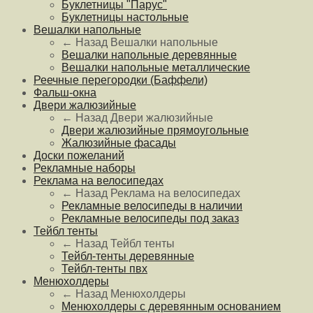
Буклетницы "Парус"
Буклетницы настольные
Вешалки напольные
← Назад
Вешалки напольные
Вешалки напольные деревянные
Вешалки напольные металлические
Реечные перегородки (Баффели)
Фальш-окна
Двери жалюзийные
← Назад
Двери жалюзийные
Двери жалюзийные прямоугольные
Жалюзийные фасады
Доски пожеланий
Рекламные наборы
Реклама на велосипедах
← Назад
Реклама на велосипедах
Рекламные велосипеды в наличии
Рекламные велосипеды под заказ
Тейбл тенты
← Назад
Тейбл тенты
Тейбл-тенты деревянные
Тейбл-тенты пвх
Менюхолдеры
← Назад
Менюхолдеры
Менюхолдеры с деревянным основанием