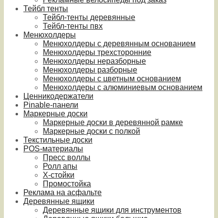
Тейбл тенты
Тейбл-тенты деревянные
Тейбл-тенты пвх
Менюхолдеры
Менюхолдеры с деревянным основанием
Менюхолдеры трехсторонние
Менюхолдеры неразборные
Менюхолдеры разборные
Менюхолдеры с цветным основанием
Менюхолдеры с алюминиевым основанием
Ценникодержатели
Pinable-панели
Маркерные доски
Маркерные доски в деревянной рамке
Маркерные доски с полкой
Текстильные доски
POS-материалы
Пресс воллы
Ролл апы
Х-стойки
Промостойка
Реклама на асфальте
Деревянные ящики
Деревянные ящики для инструментов