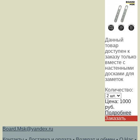
Данный
товар
доступен к
заказу только
вместе с
настенными
досками для
заметок
Количество:
Цена:
1000
руб.
Подробнее
Заказать
Board.Msk@yandex.ru
Контакты
•
Доставка и оплата
•
Возврат и обмен
•
О Нас
•