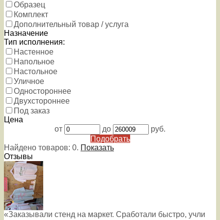
Образец
Комплект
Дополнительный товар / услуга
Назначение
Тип исполнения:
Настенное
Напольное
Настольное
Уличное
Одностороннее
Двухстороннее
Под заказ
Цена
от
до
руб.
Подобрать
Найдено товаров:
0
.
Показать
Отзывы
«Заказывали стенд на маркет. Сработали быстро, учли