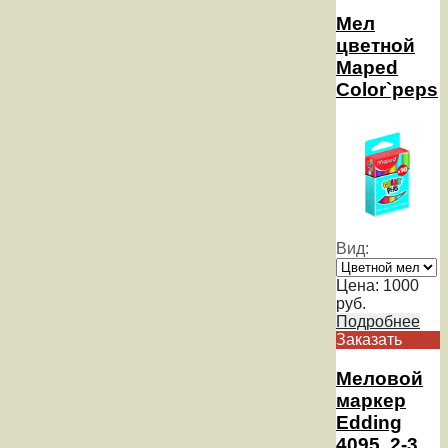
Мел
цветной
Maped
Color`peps
Вид:
Цена:
1000
руб.
Подробнее
Заказать
Меловой
маркер
Edding
4095, 2-3