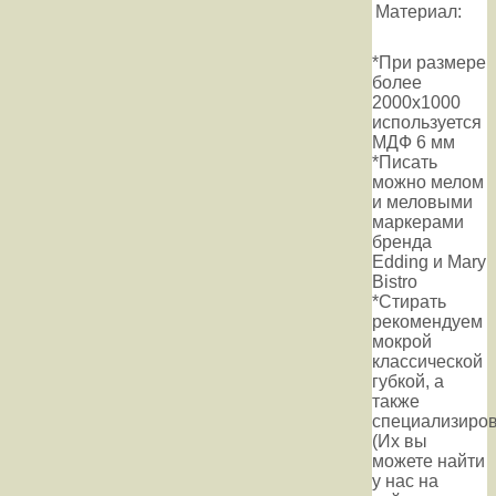
Материал:
*При размере
более
2000х1000
используется
МДФ 6 мм
*Писать
можно мелом
и меловыми
маркерами
бренда
Edding и Mary
Bistro
*Стирать
рекомендуем
мокрой
классической
губкой, а
также
специализиров
(Их вы
можете найти
у нас на