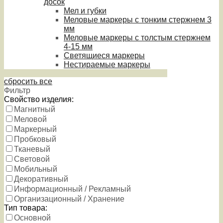
досок
Мел и губки
Меловые маркеры с тонким стержнем 3
мм
Меловые маркеры с толстым стержнем
4-15 мм
Светящиеся маркеры
Нестираемые маркеры
сбросить все
Фильтр
Свойство изделия:
Магнитный
Меловой
Маркерный
Пробковый
Тканевый
Световой
Мобильный
Декоративный
Информационный / Рекламный
Организационный / Хранение
Тип товара:
Основной