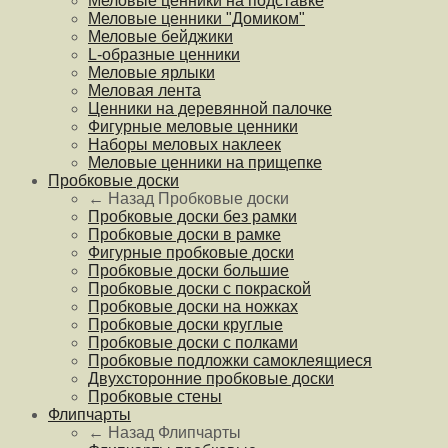
Меловые ценники на подставке
Меловые ценники "Домиком"
Меловые бейджики
L-образные ценники
Меловые ярлыки
Меловая лента
Ценники на деревянной палочке
Фигурные меловые ценники
Наборы меловых наклеек
Меловые ценники на прищепке
Пробковые доски
← Назад
Пробковые доски
Пробковые доски без рамки
Пробковые доски в рамке
Фигурные пробковые доски
Пробковые доски большие
Пробковые доски с покраской
Пробковые доски на ножках
Пробковые доски круглые
Пробковые доски с полками
Пробковые подложки самоклеящиеся
Двухсторонние пробковые доски
Пробковые стены
Флипчарты
← Назад
Флипчарты