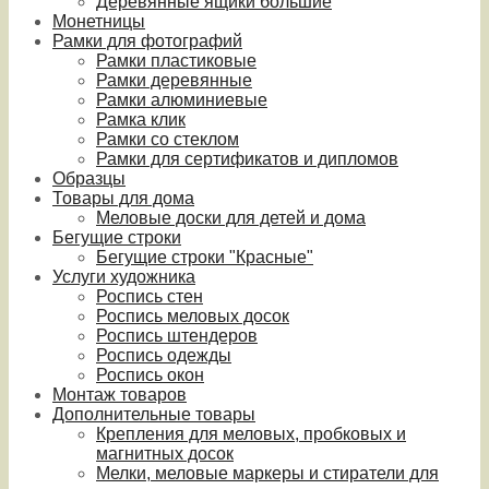
Деревянные ящики большие
Монетницы
Рамки для фотографий
Рамки пластиковые
Рамки деревянные
Рамки алюминиевые
Рамка клик
Рамки со стеклом
Рамки для сертификатов и дипломов
Образцы
Товары для дома
Меловые доски для детей и дома
Бегущие строки
Бегущие строки "Красные"
Услуги художника
Роспись стен
Роспись меловых досок
Роспись штендеров
Роспись одежды
Роспись окон
Монтаж товаров
Дополнительные товары
Крепления для меловых, пробковых и
магнитных досок
Мелки, меловые маркеры и стиратели для