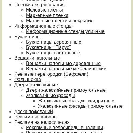
Пленки для рисования
Меловые пленки
Маркерные пленки
Магнитные пленки и покрытия
Информационные стенды
Информационные стенды уличные
Буклетницы
Буклетницы деревянные
Буклетницы "Парус"
Буклетницы настольные
Вешалки напольные
Вешалки напольные деревянные
Вешалки напольные металлические
Реечные перегородки (Баффели)
Фальш-окна
Двери жалюзийные
Двери жалюзийные прямоугольные
Жалюзийные фасады
Жалюзийные фасады квадратные
Жалюзийные фасады прямоугольные
Доски пожеланий
Рекламные наборы
Реклама на велосипедах
Рекламные велосипеды в наличии
Рекламные велосипеды под заказ