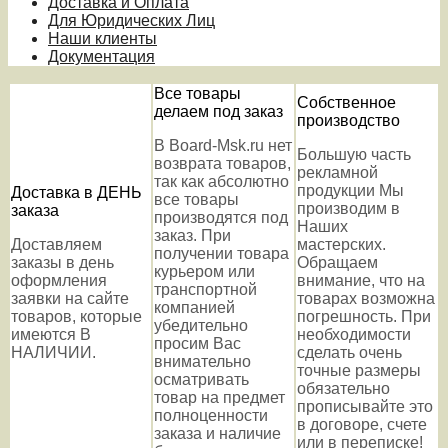
Доставка и Оплата
Для Юридических Лиц
Наши клиенты
Документация
Все товары
Собственное
делаем под заказ
производство
В Board-Msk.ru нет
Большую часть
возврата товаров,
рекламной
так как абсолютно
продукции Мы
Доставка в ДЕНЬ
все товары
производим в
заказа
производятся под
Наших
заказ. При
Доставляем
мастерских.
получении товара
заказы в день
Обращаем
курьером или
оформления
внимание, что на
транспортной
заявки на сайте
товарах возможна
компанией
товаров, которые
погрешность. При
убедительно
имеются В
необходимости
просим Вас
НАЛИЧИИ.
сделать очень
внимательно
точные размеры
осматривать
обязательно
товар на предмет
прописывайте это
полноценности
в договоре, счете
заказа и наличие
или в переписке!