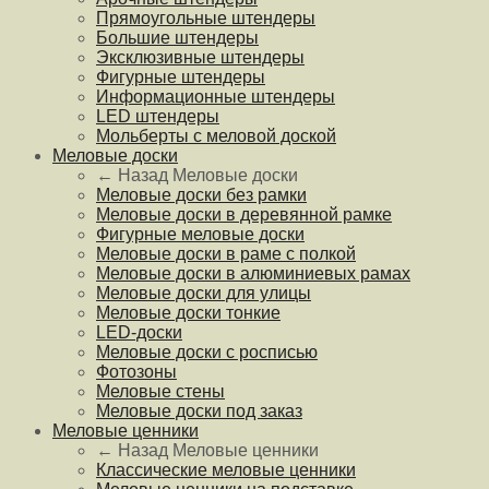
Прямоугольные штендеры
Большие штендеры
Эксклюзивные штендеры
Фигурные штендеры
Информационные штендеры
LED штендеры
Мольберты с меловой доской
Меловые доски
← Назад
Меловые доски
Меловые доски без рамки
Меловые доски в деревянной рамке
Фигурные меловые доски
Меловые доски в раме с полкой
Меловые доски в алюминиевых рамах
Меловые доски для улицы
Меловые доски тонкие
LED-доски
Меловые доски с росписью
Фотозоны
Меловые стены
Меловые доски под заказ
Меловые ценники
← Назад
Меловые ценники
Классические меловые ценники