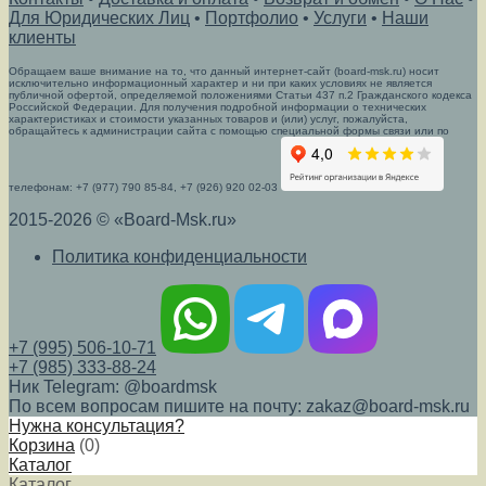
Для Юридических Лиц
•
Портфолио
•
Услуги
•
Наши
клиенты
Обращаем ваше внимание на то, что данный интернет-сайт (board-msk.ru) носит
исключительно информационный характер и ни при каких условиях не является
публичной офертой, определяемой положениями Статьи 437 п.2 Гражданского кодекса
Российской Федерации. Для получения подробной информации о технических
характеристиках и стоимости указанных товаров и (или) услуг, пожалуйста,
обращайтесь к администрации сайта с помощью специальной формы связи или по
телефонам: +7 (977) 790 85-84, +7 (926) 920 02-03
2015-2026 © «Board-Msk.ru»
Политика конфиденциальности
+7 (995) 506-10-71
+7 (985) 333-88-24
Ник Telegram: @boardmsk
По всем вопросам пишите на почту: zakaz@board-msk.ru
Нужна консультация?
Корзина
(
0
)
Каталог
Каталог