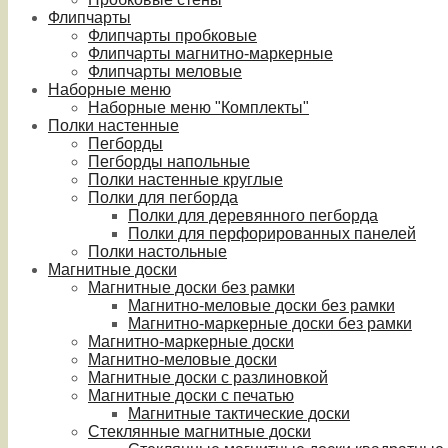
Флипчарты
Флипчарты пробковые
Флипчарты магнитно-маркерные
Флипчарты меловые
Наборные меню
Наборные меню "Комплекты"
Полки настенные
Пегборды
Пегборды напольные
Полки настенные круглые
Полки для пегборда
Полки для деревянного пегборда
Полки для перфорированных панелей
Полки настольные
Магнитные доски
Магнитные доски без рамки
Магнитно-меловые доски без рамки
Магнитно-маркерные доски без рамки
Магнитно-маркерные доски
Магнитно-меловые доски
Магнитные доски с разлиновкой
Магнитные доски с печатью
Магнитные тактические доски
Стеклянные магнитные доски