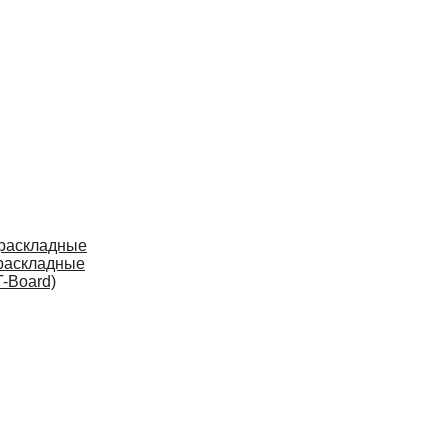
 раскладные
раскладные
-Board)