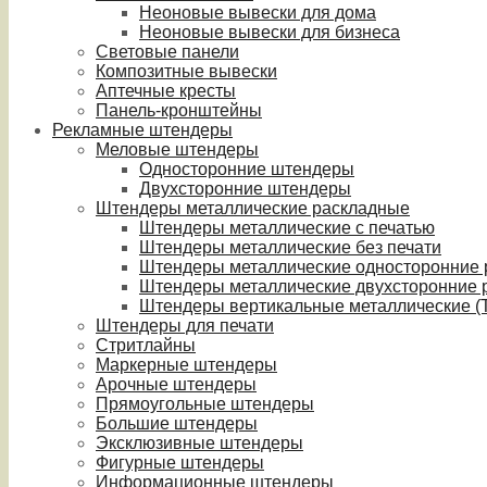
Неоновые вывески для дома
Неоновые вывески для бизнеса
Световые панели
Композитные вывески
Аптечные кресты
Панель-кронштейны
Рекламные штендеры
Меловые штендеры
Односторонние штендеры
Двухсторонние штендеры
Штендеры металлические раскладные
Штендеры металлические с печатью
Штендеры металлические без печати
Штендеры металлические односторонние
Штендеры металлические двухсторонние 
Штендеры вертикальные металлические (T
Штендеры для печати
Стритлайны
Маркерные штендеры
Арочные штендеры
Прямоугольные штендеры
Большие штендеры
Эксклюзивные штендеры
Фигурные штендеры
Информационные штендеры