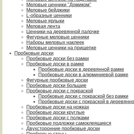
Меловые ценники "Домиком"
Меловые бейджики
L-образные ценники
Меловые ярлыки
Меловая лента
Ценники на деревянной палочке
Фигурные меловые ценники
Наборы меловых наклеек
Меловые ценники на прищепке
Пробковые доски
Пробковые доски без рамки
Пробковые доски в рамке
Пробковые доски в деревянной рамке
Пробковые доски в алюминиевой рамке
Фигурные пробковые доски
Пробковые доски большие
Пробковые доски с покраской
Пробковые доски с покраской без рамки
Пробковые доски с покраской в деревянн
Пробковые доски на ножках
Пробковые доски круглые
Пробковые доски с полками
Пробковые подложки самоклеящиеся
Двухсторонние пробковые доски
Пробковые стены