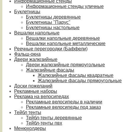
Информационные стенды
Информационные стенды уличные
Буклетницы
Буклетницы деревянные
Буклетницы "Парус"
Буклетницы настольные
Вешалки напольные
Вешалки напольные деревянные
Вешалки напольные металлические
Реечные перегородки (Баффели)
Фальш-окна
Двери жалюзийные
Двери жалюзийные прямоугольные
Жалюзийные фасады
Жалюзийные фасады квадратные
Жалюзийные фасады прямоугольные
Доски пожеланий
Рекламные наборы
Реклама на велосипедах
Рекламные велосипеды в наличии
Рекламные велосипеды под заказ
Тейбл тенты
Тейбл-тенты деревянные
Тейбл-тенты пвх
Менюхолдеры