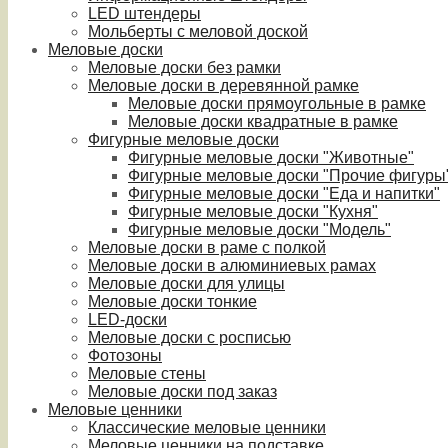
LED штендеры
Мольберты с меловой доской
Меловые доски
Меловые доски без рамки
Меловые доски в деревянной рамке
Меловые доски прямоугольные в рамке
Меловые доски квадратные в рамке
Фигурные меловые доски
Фигурные меловые доски "Животные"
Фигурные меловые доски "Прочие фигуры
Фигурные меловые доски "Еда и напитки"
Фигурные меловые доски "Кухня"
Фигурные меловые доски "Модель"
Меловые доски в раме с полкой
Меловые доски в алюминиевых рамах
Меловые доски для улицы
Меловые доски тонкие
LED-доски
Меловые доски с росписью
Фотозоны
Меловые стены
Меловые доски под заказ
Меловые ценники
Классические меловые ценники
Меловые ценники на подставке