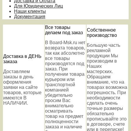
Доставка и Оплата
Для Юридических Лиц
Наши клиенты
Документация
Все товары
Собственное
делаем под заказ
производство
В Board-Msk.ru нет
Большую часть
возврата товаров,
рекламной
так как абсолютно
продукции Мы
Доставка в ДЕНЬ
все товары
производим в
заказа
производятся под
Наших
заказ. При
Доставляем
мастерских.
получении товара
заказы в день
Обращаем
курьером или
оформления
внимание, что на
транспортной
заявки на сайте
товарах возможна
компанией
товаров, которые
погрешность. При
убедительно
имеются В
необходимости
просим Вас
НАЛИЧИИ.
сделать очень
внимательно
точные размеры
осматривать
обязательно
товар на предмет
прописывайте это
полноценности
в договоре, счете
заказа и наличие
или в переписке!