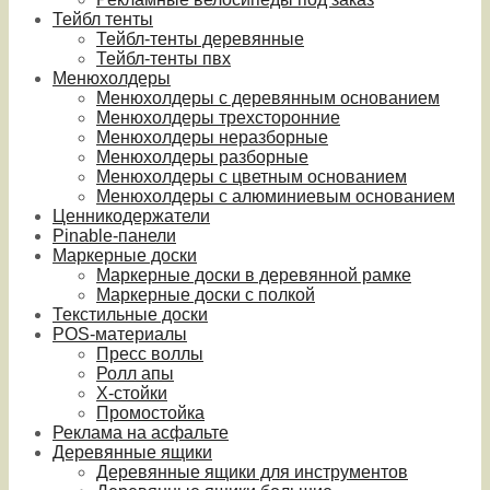
Тейбл тенты
Тейбл-тенты деревянные
Тейбл-тенты пвх
Менюхолдеры
Менюхолдеры с деревянным основанием
Менюхолдеры трехсторонние
Менюхолдеры неразборные
Менюхолдеры разборные
Менюхолдеры с цветным основанием
Менюхолдеры с алюминиевым основанием
Ценникодержатели
Pinable-панели
Маркерные доски
Маркерные доски в деревянной рамке
Маркерные доски с полкой
Текстильные доски
POS-материалы
Пресс воллы
Ролл апы
Х-стойки
Промостойка
Реклама на асфальте
Деревянные ящики
Деревянные ящики для инструментов