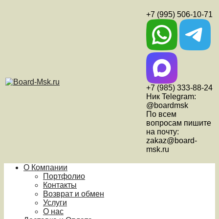
+7 (995) 506-10-71
+7 (985) 333-88-24
Ник Telegram:
@boardmsk
По всем
вопросам пишите
на почту:
zakaz@board-
msk.ru
О Компании
Портфолио
Контакты
Возврат и обмен
Услуги
О нас