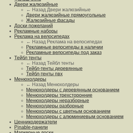
Двери жалюзийные
← Назад
Двери жалюзийные
Двери жалюзийные прямоугольные
Жалюзийные фасады
Доски пожеланий
Рекламные наборы
Реклама на велосипедах
← Назад
Реклама на велосипедах
Рекламные велосипеды в наличии
Рекламные велосипеды под заказ
Тейбл тенты
← Назад
Тейбл тенты
Тейбл-тенты деревянные
Тейбл-тенты пвх
Менюхолдеры
← Назад
Менюхолдеры
Менюхолдеры с деревянным основанием
Менюхолдеры трехсторонние
Менюхолдеры неразборные
Менюхолдеры разборные
Менюхолдеры с цветным основанием
Менюхолдеры с алюминиевым основанием
Ценникодержатели
Pinable-панели
Маркерные доски