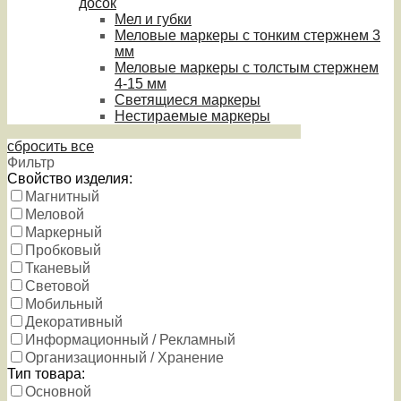
досок
Мел и губки
Меловые маркеры с тонким стержнем 3
мм
Меловые маркеры с толстым стержнем
4-15 мм
Светящиеся маркеры
Нестираемые маркеры
сбросить все
Фильтр
Свойство изделия:
Магнитный
Меловой
Маркерный
Пробковый
Тканевый
Световой
Мобильный
Декоративный
Информационный / Рекламный
Организационный / Хранение
Тип товара:
Основной