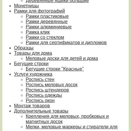
Деревянные ящики большие
Монетницы
Рамки для фотографий
Рамки пластиковые
Рамки деревянные
Рамки алюминиевые
Рамка клик
Рамки со стеклом
Рамки для сертификатов и дипломов
Образцы
Товары для дома
Меловые доски для детей и дома
Бегущие строки
Бегущие строки "Красные"
Услуги художника
Роспись стен
Роспись меловых досок
Роспись штендеров
Роспись одежды
Роспись окон
Монтаж товаров
Дополнительные товары
Крепления для меловых, пробковых и
магнитных досок
Мелки, меловые маркеры и стиратели для