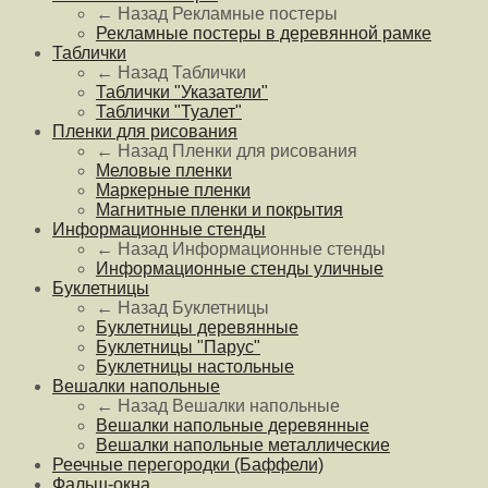
← Назад
Рекламные постеры
Рекламные постеры в деревянной рамке
Таблички
← Назад
Таблички
Таблички "Указатели"
Таблички "Туалет"
Пленки для рисования
← Назад
Пленки для рисования
Меловые пленки
Маркерные пленки
Магнитные пленки и покрытия
Информационные стенды
← Назад
Информационные стенды
Информационные стенды уличные
Буклетницы
← Назад
Буклетницы
Буклетницы деревянные
Буклетницы "Парус"
Буклетницы настольные
Вешалки напольные
← Назад
Вешалки напольные
Вешалки напольные деревянные
Вешалки напольные металлические
Реечные перегородки (Баффели)
Фальш-окна