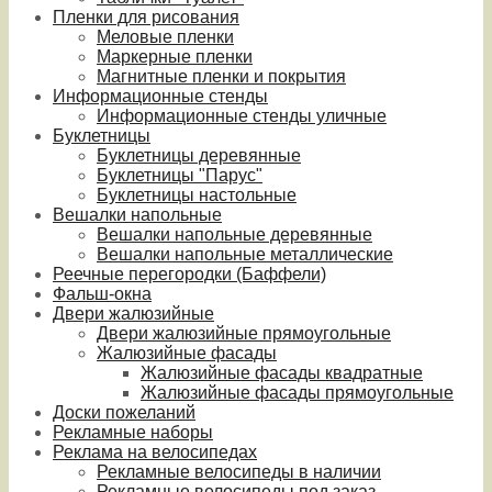
Пленки для рисования
Меловые пленки
Маркерные пленки
Магнитные пленки и покрытия
Информационные стенды
Информационные стенды уличные
Буклетницы
Буклетницы деревянные
Буклетницы "Парус"
Буклетницы настольные
Вешалки напольные
Вешалки напольные деревянные
Вешалки напольные металлические
Реечные перегородки (Баффели)
Фальш-окна
Двери жалюзийные
Двери жалюзийные прямоугольные
Жалюзийные фасады
Жалюзийные фасады квадратные
Жалюзийные фасады прямоугольные
Доски пожеланий
Рекламные наборы
Реклама на велосипедах
Рекламные велосипеды в наличии
Рекламные велосипеды под заказ