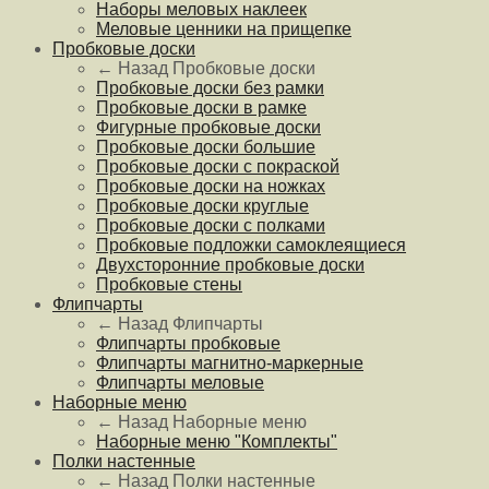
Наборы меловых наклеек
Меловые ценники на прищепке
Пробковые доски
← Назад
Пробковые доски
Пробковые доски без рамки
Пробковые доски в рамке
Фигурные пробковые доски
Пробковые доски большие
Пробковые доски с покраской
Пробковые доски на ножках
Пробковые доски круглые
Пробковые доски с полками
Пробковые подложки самоклеящиеся
Двухсторонние пробковые доски
Пробковые стены
Флипчарты
← Назад
Флипчарты
Флипчарты пробковые
Флипчарты магнитно-маркерные
Флипчарты меловые
Наборные меню
← Назад
Наборные меню
Наборные меню "Комплекты"
Полки настенные
← Назад
Полки настенные