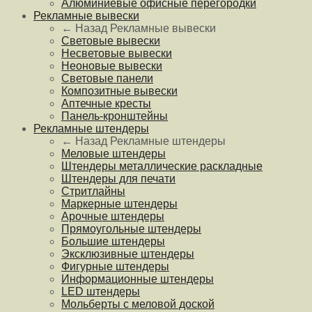
Алюминиевые офисные перегородки
Рекламные вывески
← Назад
Рекламные вывески
Световые вывески
Несветовые вывески
Неоновые вывески
Световые панели
Композитные вывески
Аптечные кресты
Панель-кронштейны
Рекламные штендеры
← Назад
Рекламные штендеры
Меловые штендеры
Штендеры металлические раскладные
Штендеры для печати
Стритлайны
Маркерные штендеры
Арочные штендеры
Прямоугольные штендеры
Большие штендеры
Эксклюзивные штендеры
Фигурные штендеры
Информационные штендеры
LED штендеры
Мольберты с меловой доской