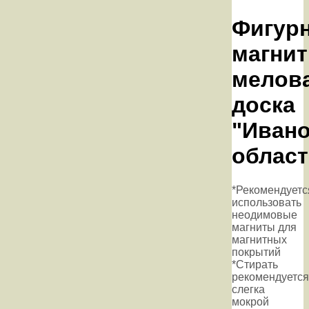
Фигур
магнит
мелов
доска
"Ивано
област
*Рекомендуетс
использовать
неодимовые
магниты для
магнитных
покрытий
*Стирать
рекомендуется
слегка
мокрой