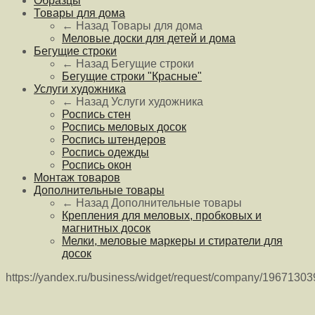
Образцы
Товары для дома
← Назад
Товары для дома
Меловые доски для детей и дома
Бегущие строки
← Назад
Бегущие строки
Бегущие строки "Красные"
Услуги художника
← Назад
Услуги художника
Роспись стен
Роспись меловых досок
Роспись штендеров
Роспись одежды
Роспись окон
Монтаж товаров
Дополнительные товары
← Назад
Дополнительные товары
Крепления для меловых, пробковых и
магнитных досок
Мелки, меловые маркеры и стиратели для
досок
https://yandex.ru/business/widget/request/company/1967130