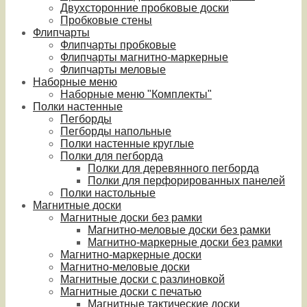
Двухсторонние пробковые доски
Пробковые стены
Флипчарты
Флипчарты пробковые
Флипчарты магнитно-маркерные
Флипчарты меловые
Наборные меню
Наборные меню "Комплекты"
Полки настенные
Пегборды
Пегборды напольные
Полки настенные круглые
Полки для пегборда
Полки для деревянного пегборда
Полки для перфорированных панелей
Полки настольные
Магнитные доски
Магнитные доски без рамки
Магнитно-меловые доски без рамки
Магнитно-маркерные доски без рамки
Магнитно-маркерные доски
Магнитно-меловые доски
Магнитные доски с разлиновкой
Магнитные доски с печатью
Магнитные тактические доски