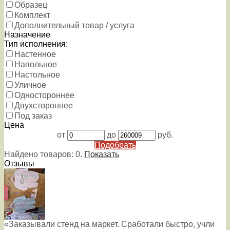
Образец
Комплект
Дополнительный товар / услуга
Назначение
Тип исполнения:
Настенное
Напольное
Настольное
Уличное
Одностороннее
Двухстороннее
Под заказ
Цена
от
до
руб.
Подобрать
Найдено товаров:
0
.
Показать
Отзывы
«Заказывали стенд на маркет. Сработали быстро, учли