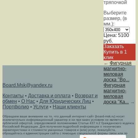
тряпочкой
Выберите
размер, (в
мм.):
Цена:
5100
руб.
Заказать
Купить в 1
клик
←
Фигурная
магнитно-
меловая
доска "Во...
Board.Msk@yandex.ru
Фигурная
магнитно-
Контакты
•
Доставка и оплата
•
Возврат и
меловая
обмен
•
О Нас
•
Для Юридических Лиц
•
доска "Ка...
→
Портфолио
•
Услуги
•
Наши клиенты
Обращаем ваше внимание на то, что данный интернет-сайт (board-msk.ru) носит
исключительно информационный характер и ни при каких условиях не является
публичной офертой, определяемой положениями Статьи 437 п.2 Гражданского кодекса
Российской Федерации. Для получения подробной информации о технических
характеристиках и стоимости указанных товаров и (или) услуг, пожалуйста,
обращайтесь к администрации сайта с помощью специальной формы связи или по