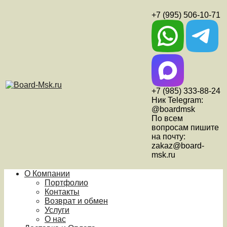
+7 (995) 506-10-71
+7 (985) 333-88-24
Ник Telegram:
@boardmsk
По всем
вопросам пишите
на почту:
zakaz@board-
msk.ru
О Компании
Портфолио
Контакты
Возврат и обмен
Услуги
О нас