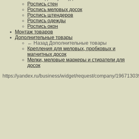
Роспись стен
Роспись меловых досок
Роспись штендеров
Роспись одежды
Роспись окон
Монтаж товаров
Дополнительные товары
← Назад
Дополнительные товары
Крепления для меловых, пробковых и
магнитных досок
Мелки, меловые маркеры и стиратели для
досок
https://yandex.ru/business/widget/request/company/1967130