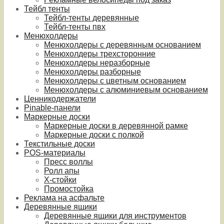
Тейбл тенты
Тейбл-тенты деревянные
Тейбл-тенты пвх
Менюхолдеры
Менюхолдеры с деревянным основанием
Менюхолдеры трехсторонние
Менюхолдеры неразборные
Менюхолдеры разборные
Менюхолдеры с цветным основанием
Менюхолдеры с алюминиевым основанием
Ценникодержатели
Pinable-панели
Маркерные доски
Маркерные доски в деревянной рамке
Маркерные доски с полкой
Текстильные доски
POS-материалы
Пресс воллы
Ролл апы
Х-стойки
Промостойка
Реклама на асфальте
Деревянные ящики
Деревянные ящики для инструментов