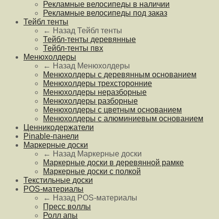
Рекламные велосипеды в наличии
Рекламные велосипеды под заказ
Тейбл тенты
← Назад
Тейбл тенты
Тейбл-тенты деревянные
Тейбл-тенты пвх
Менюхолдеры
← Назад
Менюхолдеры
Менюхолдеры с деревянным основанием
Менюхолдеры трехсторонние
Менюхолдеры неразборные
Менюхолдеры разборные
Менюхолдеры с цветным основанием
Менюхолдеры с алюминиевым основанием
Ценникодержатели
Pinable-панели
Маркерные доски
← Назад
Маркерные доски
Маркерные доски в деревянной рамке
Маркерные доски с полкой
Текстильные доски
POS-материалы
← Назад
POS-материалы
Пресс воллы
Ролл апы