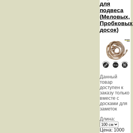
для
подвеса
(Меловых,
Пробковых
досок)
Данный
товар
доступен к
заказу только
вместе с
досками для
заметок
Длина:
Цена:
1000