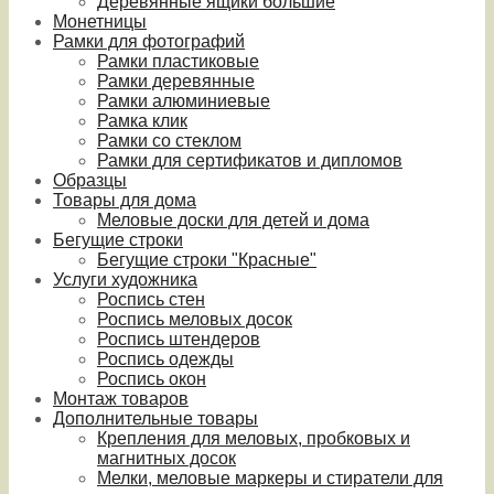
Деревянные ящики большие
Монетницы
Рамки для фотографий
Рамки пластиковые
Рамки деревянные
Рамки алюминиевые
Рамка клик
Рамки со стеклом
Рамки для сертификатов и дипломов
Образцы
Товары для дома
Меловые доски для детей и дома
Бегущие строки
Бегущие строки "Красные"
Услуги художника
Роспись стен
Роспись меловых досок
Роспись штендеров
Роспись одежды
Роспись окон
Монтаж товаров
Дополнительные товары
Крепления для меловых, пробковых и
магнитных досок
Мелки, меловые маркеры и стиратели для