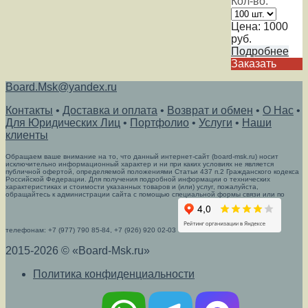
Кол-во:
Цена:
1000
руб.
Подробнее
Заказать
Board.Msk@yandex.ru
Контакты
•
Доставка и оплата
•
Возврат и обмен
•
О Нас
•
Для Юридических Лиц
•
Портфолио
•
Услуги
•
Наши
клиенты
Обращаем ваше внимание на то, что данный интернет-сайт (board-msk.ru) носит
исключительно информационный характер и ни при каких условиях не является
публичной офертой, определяемой положениями Статьи 437 п.2 Гражданского кодекса
Российской Федерации. Для получения подробной информации о технических
характеристиках и стоимости указанных товаров и (или) услуг, пожалуйста,
обращайтесь к администрации сайта с помощью специальной формы связи или по
телефонам: +7 (977) 790 85-84, +7 (926) 920 02-03
2015-2026 © «Board-Msk.ru»
Политика конфиденциальности