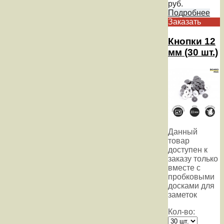
руб.
Подробнее
Заказать
Кнопки 12
мм (30 шт.)
Данный
товар
доступен к
заказу только
вместе с
пробковыми
досками для
заметок
Кол-во: