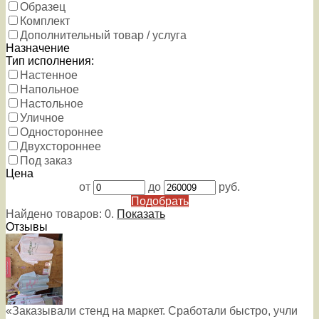
Образец
Комплект
Дополнительный товар / услуга
Назначение
Тип исполнения:
Настенное
Напольное
Настольное
Уличное
Одностороннее
Двухстороннее
Под заказ
Цена
от
до
руб.
Подобрать
Найдено товаров:
0
.
Показать
Отзывы
«Заказывали стенд на маркет. Сработали быстро, учли