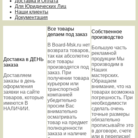
Доставка и Оплата
Для Юридических Лиц
Наши клиенты
Документация
Все товары
Собственное
делаем под заказ
производство
В Board-Msk.ru нет
Большую часть
возврата товаров,
рекламной
так как абсолютно
продукции Мы
Доставка в ДЕНЬ
все товары
производим в
заказа
производятся под
Наших
заказ. При
Доставляем
мастерских.
получении товара
заказы в день
Обращаем
курьером или
оформления
внимание, что на
транспортной
заявки на сайте
товарах возможна
компанией
товаров, которые
погрешность. При
убедительно
имеются В
необходимости
просим Вас
НАЛИЧИИ.
сделать очень
внимательно
точные размеры
осматривать
обязательно
товар на предмет
прописывайте это
полноценности
в договоре, счете
заказа и наличие
или в переписке!