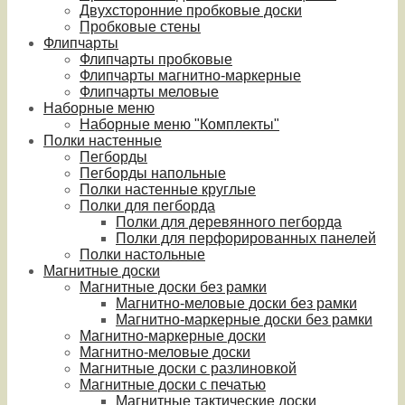
Двухсторонние пробковые доски
Пробковые стены
Флипчарты
Флипчарты пробковые
Флипчарты магнитно-маркерные
Флипчарты меловые
Наборные меню
Наборные меню "Комплекты"
Полки настенные
Пегборды
Пегборды напольные
Полки настенные круглые
Полки для пегборда
Полки для деревянного пегборда
Полки для перфорированных панелей
Полки настольные
Магнитные доски
Магнитные доски без рамки
Магнитно-меловые доски без рамки
Магнитно-маркерные доски без рамки
Магнитно-маркерные доски
Магнитно-меловые доски
Магнитные доски с разлиновкой
Магнитные доски с печатью
Магнитные тактические доски