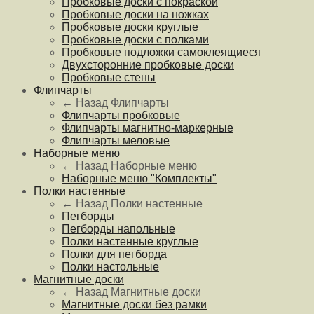
Пробковые доски с покраской
Пробковые доски на ножках
Пробковые доски круглые
Пробковые доски с полками
Пробковые подложки самоклеящиеся
Двухсторонние пробковые доски
Пробковые стены
Флипчарты
← Назад
Флипчарты
Флипчарты пробковые
Флипчарты магнитно-маркерные
Флипчарты меловые
Наборные меню
← Назад
Наборные меню
Наборные меню "Комплекты"
Полки настенные
← Назад
Полки настенные
Пегборды
Пегборды напольные
Полки настенные круглые
Полки для пегборда
Полки настольные
Магнитные доски
← Назад
Магнитные доски
Магнитные доски без рамки