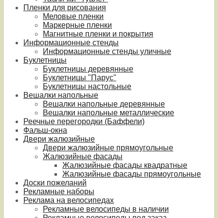
Пленки для рисования
Меловые пленки
Маркерные пленки
Магнитные пленки и покрытия
Информационные стенды
Информационные стенды уличные
Буклетницы
Буклетницы деревянные
Буклетницы "Парус"
Буклетницы настольные
Вешалки напольные
Вешалки напольные деревянные
Вешалки напольные металлические
Реечные перегородки (Баффели)
Фальш-окна
Двери жалюзийные
Двери жалюзийные прямоугольные
Жалюзийные фасады
Жалюзийные фасады квадратные
Жалюзийные фасады прямоугольные
Доски пожеланий
Рекламные наборы
Реклама на велосипедах
Рекламные велосипеды в наличии
Рекламные велосипеды под заказ