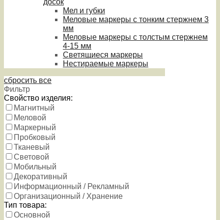
досок
Мел и губки
Меловые маркеры с тонким стержнем 3
мм
Меловые маркеры с толстым стержнем
4-15 мм
Светящиеся маркеры
Нестираемые маркеры
сбросить все
Фильтр
Свойство изделия:
Магнитный
Меловой
Маркерный
Пробковый
Тканевый
Световой
Мобильный
Декоративный
Информационный / Рекламный
Организационный / Хранение
Тип товара:
Основной