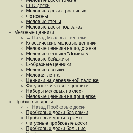
Меловые доски тонкие
LED-доски
Меловые доски с росписью
Фотозоны
Меловые стены
Меловые доски под заказ
Меловые ценники
← Назад
Меловые ценники
Классические меловые ценники
Меловые ценники на подставке
Меловые ценники "Домиком"
Меловые бейджики
L-образные ценники
Меловые ярлыки
Меловая лента
Ценники на деревянной палочке
Фигурные меловые ценники
Наборы меловых наклеек
Меловые ценники на прищепке
Пробковые доски
← Назад
Пробковые доски
Пробковые доски без рамки
Пробковые доски в рамке
Фигурные пробковые доски
Пробковые доски большие