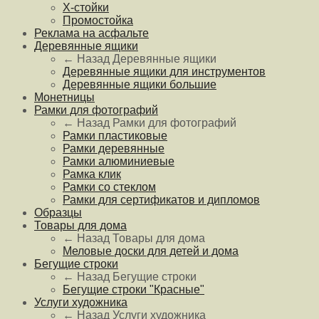
Х-стойки
Промостойка
Реклама на асфальте
Деревянные ящики
← Назад
Деревянные ящики
Деревянные ящики для инструментов
Деревянные ящики большие
Монетницы
Рамки для фотографий
← Назад
Рамки для фотографий
Рамки пластиковые
Рамки деревянные
Рамки алюминиевые
Рамка клик
Рамки со стеклом
Рамки для сертификатов и дипломов
Образцы
Товары для дома
← Назад
Товары для дома
Меловые доски для детей и дома
Бегущие строки
← Назад
Бегущие строки
Бегущие строки "Красные"
Услуги художника
← Назад
Услуги художника