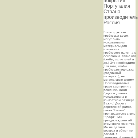
покрытия:
Португалия
Страна
производитель
Россия
В конструктиве
пробковых досок
могут быть
использованы
материалы для
крепления
пробкового полотна к
основанию, такие как
(скобы, скотч, клей и
др.) Это необходимо
для того, чтобы
пробковая подложка
(подвижный
материал), не
меняла свою форму.
Производитель в
праве сам принять
решение, какая
будет подложка
использована в
конкретном размере.
Важно! Доски в
деревянной рамке,
цвета "Белый"
производятся в стиле
"Крафт". Мы
предупреждаем об
этом своих клиентов.
Мы не делаем
возврат и обмен по
доскам, с
деревянной рамкой,