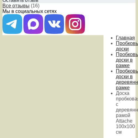
Оставить отзыв
Все отзывы
(16)
Мы в социальных сетях
Главная
Пробков
доски
Пробков
доски в
рамке
Пробков
доски в
деревянн
рамке
Доска
пробкова
с
деревянн
рамой
Attache
100х100
см