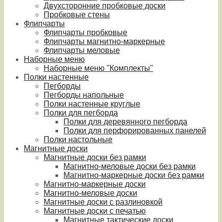
Двухсторонние пробковые доски
Пробковые стены
Флипчарты
Флипчарты пробковые
Флипчарты магнитно-маркерные
Флипчарты меловые
Наборные меню
Наборные меню "Комплекты"
Полки настенные
Пегборды
Пегборды напольные
Полки настенные круглые
Полки для пегборда
Полки для деревянного пегборда
Полки для перфорированных панелей
Полки настольные
Магнитные доски
Магнитные доски без рамки
Магнитно-меловые доски без рамки
Магнитно-маркерные доски без рамки
Магнитно-маркерные доски
Магнитно-меловые доски
Магнитные доски с разлиновкой
Магнитные доски с печатью
Магнитные тактические доски