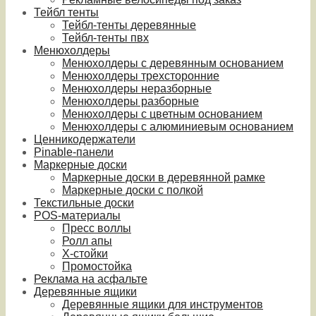
Тейбл тенты
Тейбл-тенты деревянные
Тейбл-тенты пвх
Менюхолдеры
Менюхолдеры с деревянным основанием
Менюхолдеры трехсторонние
Менюхолдеры неразборные
Менюхолдеры разборные
Менюхолдеры с цветным основанием
Менюхолдеры с алюминиевым основанием
Ценникодержатели
Pinable-панели
Маркерные доски
Маркерные доски в деревянной рамке
Маркерные доски с полкой
Текстильные доски
POS-материалы
Пресс воллы
Ролл апы
Х-стойки
Промостойка
Реклама на асфальте
Деревянные ящики
Деревянные ящики для инструментов