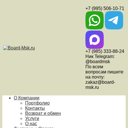
+7 (995) 506-10-71
+7 (985) 333-88-24
Ник Telegram:
@boardmsk
По всем
вопросам пишите
на почту:
zakaz@board-
msk.ru
О Компании
Портфолио
Контакты
Возврат и обмен
Услуги
О нас