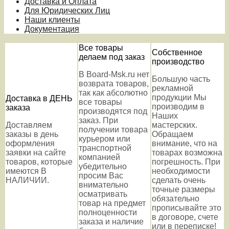
Доставка и Оплата
Для Юридических Лиц
Наши клиенты
Документация
Все товары
Собственное
делаем под заказ
производство
В Board-Msk.ru нет
Большую часть
возврата товаров,
рекламной
так как абсолютно
продукции Мы
Доставка в ДЕНЬ
все товары
производим в
заказа
производятся под
Наших
заказ. При
Доставляем
мастерских.
получении товара
заказы в день
Обращаем
курьером или
оформления
внимание, что на
транспортной
заявки на сайте
товарах возможна
компанией
товаров, которые
погрешность. При
убедительно
имеются В
необходимости
просим Вас
НАЛИЧИИ.
сделать очень
внимательно
точные размеры
осматривать
обязательно
товар на предмет
прописывайте это
полноценности
в договоре, счете
заказа и наличие
или в переписке!