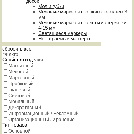
досок
Мел и губки
Меловые маркеры с тонким стержнем 3
мм
Меловые маркеры с толстым стержнем
4-15 мм
Светящиеся маркеры
Нестираемые маркеры
сбросить все
Фильтр
Свойство изделия:
Магнитный
Меловой
Маркерный
Пробковый
Тканевый
Световой
Мобильный
Декоративный
Информационный / Рекламный
Организационный / Хранение
Тип товара:
Основной