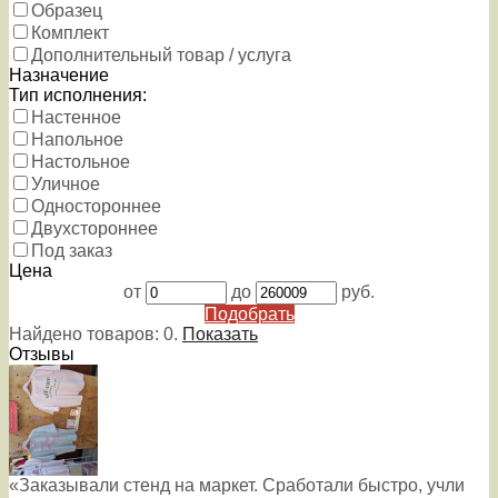
Образец
Комплект
Дополнительный товар / услуга
Назначение
Тип исполнения:
Настенное
Напольное
Настольное
Уличное
Одностороннее
Двухстороннее
Под заказ
Цена
от
до
руб.
Подобрать
Найдено товаров:
0
.
Показать
Отзывы
«Заказывали стенд на маркет. Сработали быстро, учли