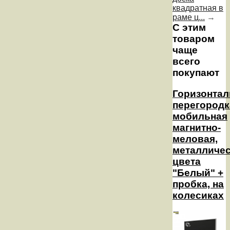
квадратная в
раме ц...
→
С этим
товаром
чаще
всего
покупают
Горизонтал
перегородк
мобильная
магнитно-
меловая,
металличе
цвета
"Белый" +
пробка, на
колесиках