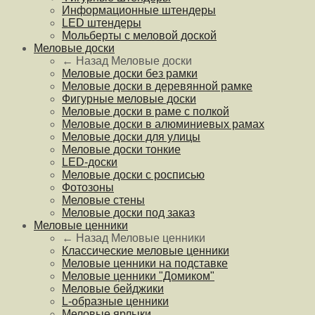
Информационные штендеры
LED штендеры
Мольберты с меловой доской
Меловые доски
← Назад
Меловые доски
Меловые доски без рамки
Меловые доски в деревянной рамке
Фигурные меловые доски
Меловые доски в раме с полкой
Меловые доски в алюминиевых рамах
Меловые доски для улицы
Меловые доски тонкие
LED-доски
Меловые доски с росписью
Фотозоны
Меловые стены
Меловые доски под заказ
Меловые ценники
← Назад
Меловые ценники
Классические меловые ценники
Меловые ценники на подставке
Меловые ценники "Домиком"
Меловые бейджики
L-образные ценники
Меловые ярлыки