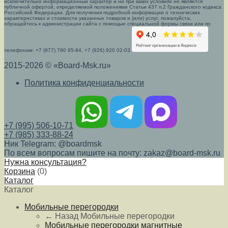
исключительно информационный характер и ни при каких условиях не является
публичной офертой, определяемой положениями Статьи 437 п.2 Гражданского кодекса
Российской Федерации. Для получения подробной информации о технических
характеристиках и стоимости указанных товаров и (или) услуг, пожалуйста,
обращайтесь к администрации сайта с помощью специальной формы связи или по
телефонам: +7 (977) 790 85-84, +7 (926) 920 02-03
2015-2026 © «Board-Msk.ru»
Политика конфиденциальности
+7 (995) 506-10-71
+7 (985) 333-88-24
Ник Telegram: @boardmsk
По всем вопросам пишите на почту: zakaz@board-msk.ru
Нужна консультация?
Корзина
(
0
)
Каталог
Каталог
Мобильные перегородки
← Назад
Мобильные перегородки
Мобильные перегородки магнитные