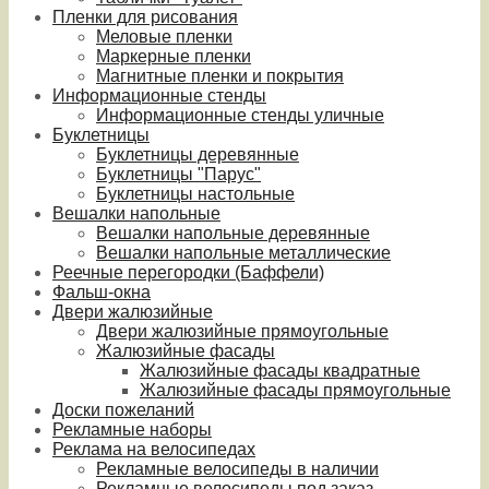
Пленки для рисования
Меловые пленки
Маркерные пленки
Магнитные пленки и покрытия
Информационные стенды
Информационные стенды уличные
Буклетницы
Буклетницы деревянные
Буклетницы "Парус"
Буклетницы настольные
Вешалки напольные
Вешалки напольные деревянные
Вешалки напольные металлические
Реечные перегородки (Баффели)
Фальш-окна
Двери жалюзийные
Двери жалюзийные прямоугольные
Жалюзийные фасады
Жалюзийные фасады квадратные
Жалюзийные фасады прямоугольные
Доски пожеланий
Рекламные наборы
Реклама на велосипедах
Рекламные велосипеды в наличии
Рекламные велосипеды под заказ