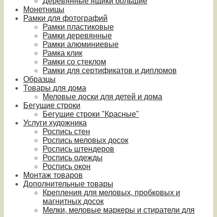
Деревянные ящики большие
Монетницы
Рамки для фотографий
Рамки пластиковые
Рамки деревянные
Рамки алюминиевые
Рамка клик
Рамки со стеклом
Рамки для сертификатов и дипломов
Образцы
Товары для дома
Меловые доски для детей и дома
Бегущие строки
Бегущие строки "Красные"
Услуги художника
Роспись стен
Роспись меловых досок
Роспись штендеров
Роспись одежды
Роспись окон
Монтаж товаров
Дополнительные товары
Крепления для меловых, пробковых и
магнитных досок
Мелки, меловые маркеры и стиратели для