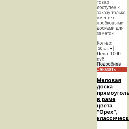
товар
доступен к
заказу только
вместе с
пробковыми
досками для
заметок
Кол-во:
Цена:
1000
руб.
Подробнее
Заказать
Меловая
доска
прямоугол
в раме
цвета
"Орех",
классическ