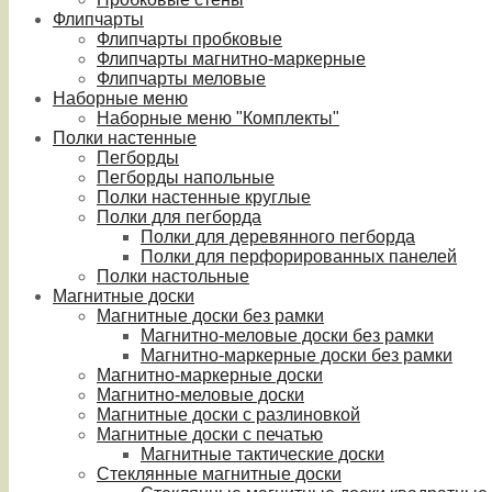
Флипчарты
Флипчарты пробковые
Флипчарты магнитно-маркерные
Флипчарты меловые
Наборные меню
Наборные меню "Комплекты"
Полки настенные
Пегборды
Пегборды напольные
Полки настенные круглые
Полки для пегборда
Полки для деревянного пегборда
Полки для перфорированных панелей
Полки настольные
Магнитные доски
Магнитные доски без рамки
Магнитно-меловые доски без рамки
Магнитно-маркерные доски без рамки
Магнитно-маркерные доски
Магнитно-меловые доски
Магнитные доски с разлиновкой
Магнитные доски с печатью
Магнитные тактические доски
Стеклянные магнитные доски