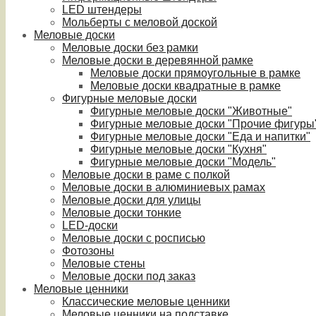
LED штендеры
Мольберты с меловой доской
Меловые доски
Меловые доски без рамки
Меловые доски в деревянной рамке
Меловые доски прямоугольные в рамке
Меловые доски квадратные в рамке
Фигурные меловые доски
Фигурные меловые доски "Животные"
Фигурные меловые доски "Прочие фигуры
Фигурные меловые доски "Еда и напитки"
Фигурные меловые доски "Кухня"
Фигурные меловые доски "Модель"
Меловые доски в раме с полкой
Меловые доски в алюминиевых рамах
Меловые доски для улицы
Меловые доски тонкие
LED-доски
Меловые доски с росписью
Фотозоны
Меловые стены
Меловые доски под заказ
Меловые ценники
Классические меловые ценники
Меловые ценники на подставке