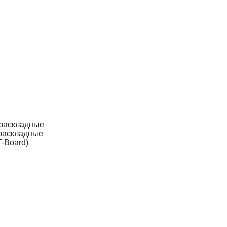
 раскладные
раскладные
-Board)