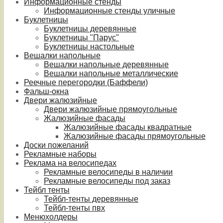
Информационные стенды
Информационные стенды уличные
Буклетницы
Буклетницы деревянные
Буклетницы "Парус"
Буклетницы настольные
Вешалки напольные
Вешалки напольные деревянные
Вешалки напольные металлические
Реечные перегородки (Баффели)
Фальш-окна
Двери жалюзийные
Двери жалюзийные прямоугольные
Жалюзийные фасады
Жалюзийные фасады квадратные
Жалюзийные фасады прямоугольные
Доски пожеланий
Рекламные наборы
Реклама на велосипедах
Рекламные велосипеды в наличии
Рекламные велосипеды под заказ
Тейбл тенты
Тейбл-тенты деревянные
Тейбл-тенты пвх
Менюхолдеры