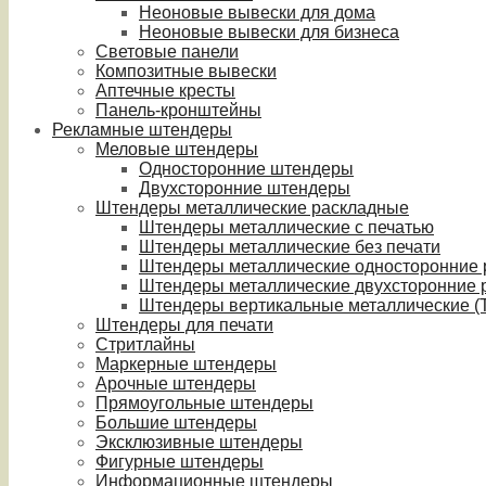
Неоновые вывески для дома
Неоновые вывески для бизнеса
Световые панели
Композитные вывески
Аптечные кресты
Панель-кронштейны
Рекламные штендеры
Меловые штендеры
Односторонние штендеры
Двухсторонние штендеры
Штендеры металлические раскладные
Штендеры металлические с печатью
Штендеры металлические без печати
Штендеры металлические односторонние
Штендеры металлические двухсторонние 
Штендеры вертикальные металлические (T
Штендеры для печати
Стритлайны
Маркерные штендеры
Арочные штендеры
Прямоугольные штендеры
Большие штендеры
Эксклюзивные штендеры
Фигурные штендеры
Информационные штендеры