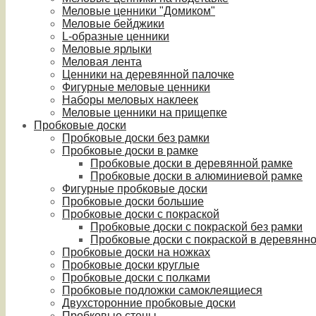
Меловые ценники "Домиком"
Меловые бейджики
L-образные ценники
Меловые ярлыки
Меловая лента
Ценники на деревянной палочке
Фигурные меловые ценники
Наборы меловых наклеек
Меловые ценники на прищепке
Пробковые доски
Пробковые доски без рамки
Пробковые доски в рамке
Пробковые доски в деревянной рамке
Пробковые доски в алюминиевой рамке
Фигурные пробковые доски
Пробковые доски большие
Пробковые доски с покраской
Пробковые доски с покраской без рамки
Пробковые доски с покраской в деревянн
Пробковые доски на ножках
Пробковые доски круглые
Пробковые доски с полками
Пробковые подложки самоклеящиеся
Двухсторонние пробковые доски
Пробковые стены