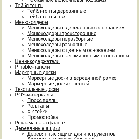
Тейбл тенты
Тейбл-тенты деревянные
Тейбл-тенты пвх
Менюхолдеры
Менюхолдеры с деревянным основанием
Менюхолдеры трехсторонние
Менюхолдеры неразборные
Менюхолдеры разборные
Менюхолдеры с цветным основанием
Менюхолдеры с алюминиевым основанием
Ценникодержатели
Pinable-панели
Маркерные доски
Маркерные доски в деревянной рамке
Маркерные доски с полкой
Текстильные доски
POS-материалы
Пресс воллы
Ролл апы
Х-стойки
Промостойка
Реклама на асфальте
Деревянные ящики
Деревянные ящики для инструментов