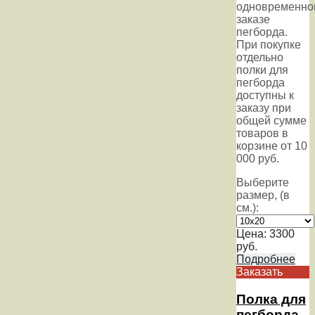
одновременно
заказе
пегборда.
При покупке
отдельно
полки для
пегборда
доступны к
заказу при
общей сумме
товаров в
корзине от 10
000 руб.
Выберите
размер, (в
см.):
Цена:
3300
руб.
Подробнее
Заказать
Полка для
пегборда