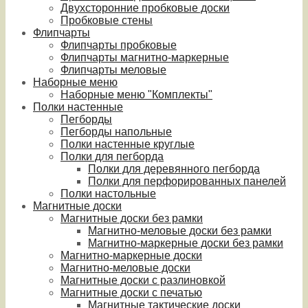
Двухсторонние пробковые доски
Пробковые стены
Флипчарты
Флипчарты пробковые
Флипчарты магнитно-маркерные
Флипчарты меловые
Наборные меню
Наборные меню "Комплекты"
Полки настенные
Пегборды
Пегборды напольные
Полки настенные круглые
Полки для пегборда
Полки для деревянного пегборда
Полки для перфорированных панелей
Полки настольные
Магнитные доски
Магнитные доски без рамки
Магнитно-меловые доски без рамки
Магнитно-маркерные доски без рамки
Магнитно-маркерные доски
Магнитно-меловые доски
Магнитные доски с разлиновкой
Магнитные доски с печатью
Магнитные тактические доски