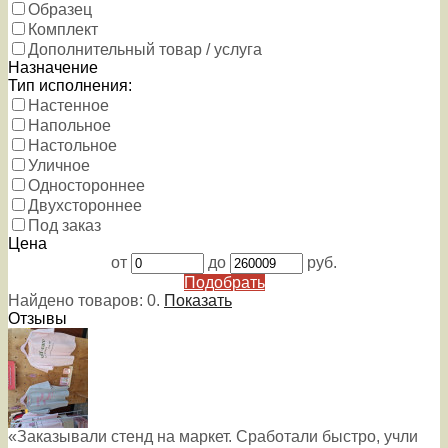
Образец
Комплект
Дополнительный товар / услуга
Назначение
Тип исполнения:
Настенное
Напольное
Настольное
Уличное
Одностороннее
Двухстороннее
Под заказ
Цена
от
до
руб.
Подобрать
Найдено товаров:
0
.
Показать
Отзывы
«Заказывали стенд на маркет. Сработали быстро, учли