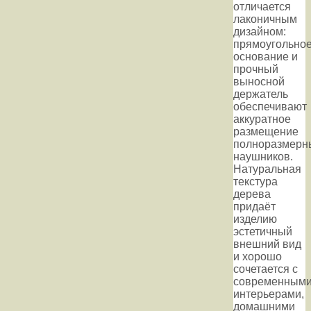
отличается
лаконичным
дизайном:
прямоугольно
основание и
прочный
выносной
держатель
обеспечивают
аккуратное
размещение
полноразмерн
наушников.
Натуральная
текстура
дерева
придаёт
изделию
эстетичный
внешний вид
и хорошо
сочетается с
современным
интерьерами,
домашними