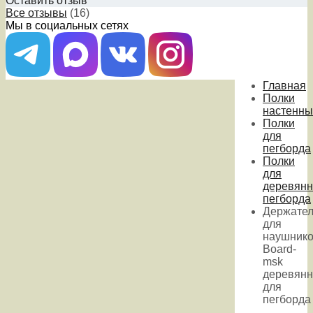
Оставить отзыв
Все отзывы
(16)
Мы в социальных сетях
Главная
Полки
настенны
Полки
для
пегборда
Полки
для
деревянн
пегборда
Держател
для
наушник
Board-
msk
деревян
для
пегборда