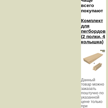
чаще
всего
покупают
Комплект
для
пегбордов
(2 полки, 4
колышка)
Данный
товар можно
заказать
поштучно по
указанной
цене только
при