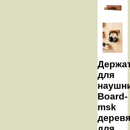
Держа
для
наушн
Board-
msk
дерев
для