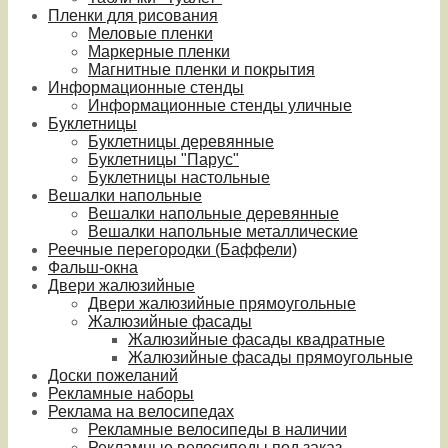
Пленки для рисования
Меловые пленки
Маркерные пленки
Магнитные пленки и покрытия
Информационные стенды
Информационные стенды уличные
Буклетницы
Буклетницы деревянные
Буклетницы "Парус"
Буклетницы настольные
Вешалки напольные
Вешалки напольные деревянные
Вешалки напольные металлические
Реечные перегородки (Баффели)
Фальш-окна
Двери жалюзийные
Двери жалюзийные прямоугольные
Жалюзийные фасады
Жалюзийные фасады квадратные
Жалюзийные фасады прямоугольные
Доски пожеланий
Рекламные наборы
Реклама на велосипедах
Рекламные велосипеды в наличии
Рекламные велосипеды под заказ