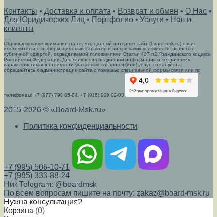
Контакты
•
Доставка и оплата
•
Возврат и обмен
•
О Нас
•
Для Юридических Лиц
•
Портфолио
•
Услуги
•
Наши
клиенты
Обращаем ваше внимание на то, что данный интернет-сайт (board-msk.ru) носит
исключительно информационный характер и ни при каких условиях не является
публичной офертой, определяемой положениями Статьи 437 п.2 Гражданского кодекса
Российской Федерации. Для получения подробной информации о технических
характеристиках и стоимости указанных товаров и (или) услуг, пожалуйста,
обращайтесь к администрации сайта с помощью специальной формы связи или по
телефонам: +7 (977) 790 85-84, +7 (926) 920 02-03
2015-2026 © «Board-Msk.ru»
Политика конфиденциальности
+7 (995) 506-10-71
+7 (985) 333-88-24
Ник Telegram: @boardmsk
По всем вопросам пишите на почту: zakaz@board-msk.ru
Нужна консультация?
Корзина
(
0
)