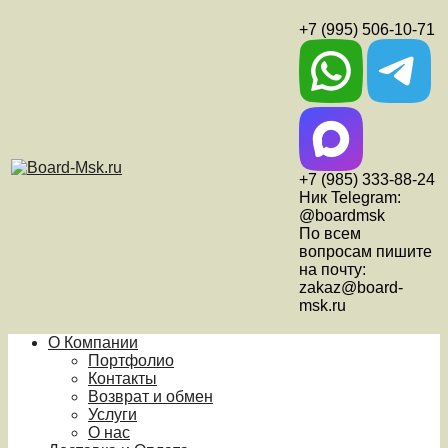
+7 (995) 506-10-71
+7 (985) 333-88-24
Ник Telegram:
@boardmsk
По всем
вопросам пишите
на почту:
zakaz@board-
msk.ru
О Компании
Портфолио
Контакты
Возврат и обмен
Услуги
О нас