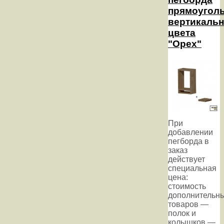
прямоугол
вертикальн
цвета
"Орех"
При
добавлении
пегборда в
заказ
действует
специальная
цена:
стоимость
дополнительн
товаров —
полок и
колышков —