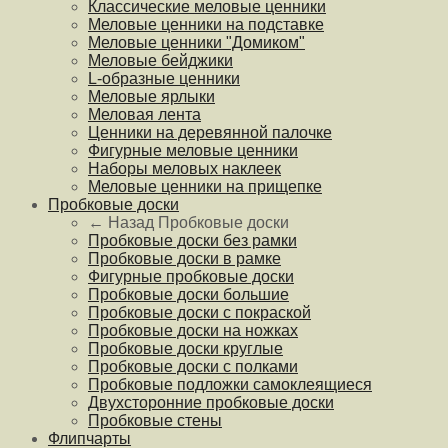
Классические меловые ценники
Меловые ценники на подставке
Меловые ценники "Домиком"
Меловые бейджики
L-образные ценники
Меловые ярлыки
Меловая лента
Ценники на деревянной палочке
Фигурные меловые ценники
Наборы меловых наклеек
Меловые ценники на прищепке
Пробковые доски
← Назад
Пробковые доски
Пробковые доски без рамки
Пробковые доски в рамке
Фигурные пробковые доски
Пробковые доски большие
Пробковые доски с покраской
Пробковые доски на ножках
Пробковые доски круглые
Пробковые доски с полками
Пробковые подложки самоклеящиеся
Двухсторонние пробковые доски
Пробковые стены
Флипчарты