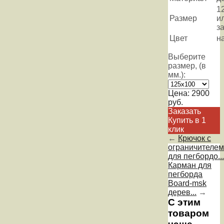
1
Размер
и
з
Цвет
н
Выберите
размер, (в
мм.):
Цена:
2900
руб.
Заказать
Купить в 1
клик
←
Крючок с
ограничителем
для пегбордо...
Карман для
пегборда
Board-msk
дерев...
→
С этим
товаром