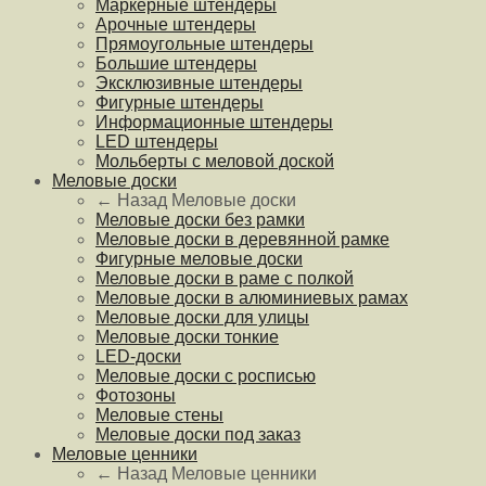
Маркерные штендеры
Арочные штендеры
Прямоугольные штендеры
Большие штендеры
Эксклюзивные штендеры
Фигурные штендеры
Информационные штендеры
LED штендеры
Мольберты с меловой доской
Меловые доски
← Назад
Меловые доски
Меловые доски без рамки
Меловые доски в деревянной рамке
Фигурные меловые доски
Меловые доски в раме с полкой
Меловые доски в алюминиевых рамах
Меловые доски для улицы
Меловые доски тонкие
LED-доски
Меловые доски с росписью
Фотозоны
Меловые стены
Меловые доски под заказ
Меловые ценники
← Назад
Меловые ценники