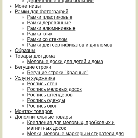
Деревянные ящики большие
Монетницы
Рамки для фотографий
Рамки пластиковые
Рамки деревянные
Рамки алюминиевые
Рамка клик
Рамки со стеклом
Рамки для сертификатов и дипломов
Образцы
Товары для дома
Меловые доски для детей и дома
Бегущие строки
Бегущие строки "Красные"
Услуги художника
Роспись стен
Роспись меловых досок
Роспись штендеров
Роспись одежды
Роспись окон
Монтаж товаров
Дополнительные товары
Крепления для меловых, пробковых и
магнитных досок
Мелки, меловые маркеры и стиратели для