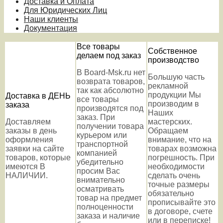
Доставка и Оплата
Для Юридических Лиц
Наши клиенты
Документация
Все товары
Собственное
делаем под заказ
производство
В Board-Msk.ru нет
Большую часть
возврата товаров,
рекламной
так как абсолютно
продукции Мы
Доставка в ДЕНЬ
все товары
производим в
заказа
производятся под
Наших
заказ. При
Доставляем
мастерских.
получении товара
заказы в день
Обращаем
курьером или
оформления
внимание, что на
транспортной
заявки на сайте
товарах возможна
компанией
товаров, которые
погрешность. При
убедительно
имеются В
необходимости
просим Вас
НАЛИЧИИ.
сделать очень
внимательно
точные размеры
осматривать
обязательно
товар на предмет
прописывайте это
полноценности
в договоре, счете
заказа и наличие
или в переписке!