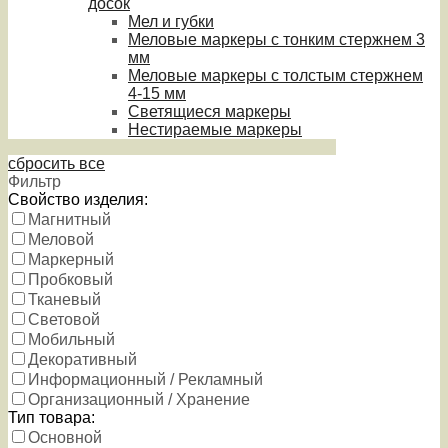
досок
Мел и губки
Меловые маркеры с тонким стержнем 3
мм
Меловые маркеры с толстым стержнем
4-15 мм
Светящиеся маркеры
Нестираемые маркеры
сбросить все
Фильтр
Свойство изделия:
Магнитный
Меловой
Маркерный
Пробковый
Тканевый
Световой
Мобильный
Декоративный
Информационный / Рекламный
Организационный / Хранение
Тип товара:
Основной