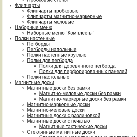
Флипчарты
Флипчарты пробковые
Флипчарты магнитно-маркерные
Флипчарты меловые
Наборные меню
Наборные меню "Комплекты"
Полки настенные
Пегборды
Пегборды напольные
Полки настенные круглые
Полки для пегборда
Полки для деревянного пегборда
Полки для перфорированных панелей
Полки настольные
Магнитные доски
Магнитные доски без рамки
Магнитно-меловые доски без рамки
Магнитно-маркерные доски без рамки
Магнитно-маркерные доски
Магнитно-меловые доски
Магнитные доски с разлиновкой
Магнитные доски с печатью
Магнитные тактические доски
Стеклянные магнитные доски