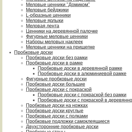
Меловые ценники "Домиком"
Меловые бейджики
L-образные ценники
Меловые ярлыки
Меловая лента
Ценники на деревянной палочке
Фигурные меловые ценники
Наборы меловых наклеек
Меловые ценники на прищепке
Пробковые доски
Пробковые доски без рамки
Пробковые доски в рамке
Пробковые доски в деревянной рамке
Пробковые доски в алюминиевой рамке
Фигурные пробковые доски
Пробковые доски большие
Пробковые доски с покраской
Пробковые доски с покраской без рамки
Пробковые доски с покраской в деревянн
Пробковые доски на ножках
Пробковые доски круглые
Пробковые доски с полками
Пробковые подложки самоклеящиеся
Двухсторонние пробковые доски
Пробковые стены