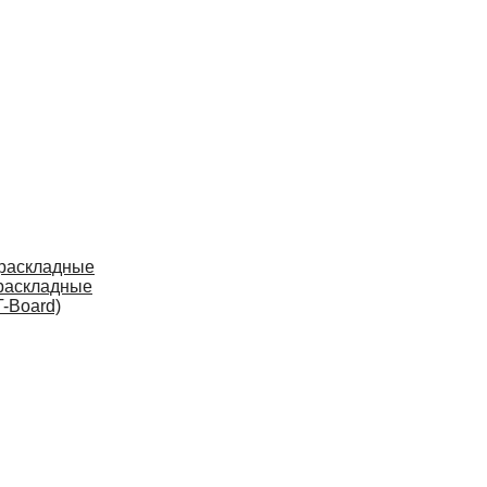
 раскладные
раскладные
-Board)