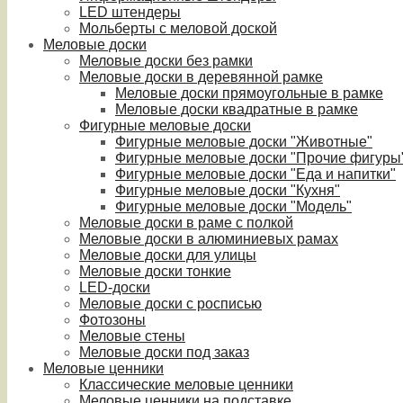
LED штендеры
Мольберты с меловой доской
Меловые доски
Меловые доски без рамки
Меловые доски в деревянной рамке
Меловые доски прямоугольные в рамке
Меловые доски квадратные в рамке
Фигурные меловые доски
Фигурные меловые доски "Животные"
Фигурные меловые доски "Прочие фигуры
Фигурные меловые доски "Еда и напитки"
Фигурные меловые доски "Кухня"
Фигурные меловые доски "Модель"
Меловые доски в раме с полкой
Меловые доски в алюминиевых рамах
Меловые доски для улицы
Меловые доски тонкие
LED-доски
Меловые доски с росписью
Фотозоны
Меловые стены
Меловые доски под заказ
Меловые ценники
Классические меловые ценники
Меловые ценники на подставке