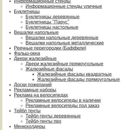
Информационные стенды
Информационные стенды уличные
Буклетницы
Буклетницы деревянные
Буклетницы "Парус"
Буклетницы настольные
Вешалки напольные
Вешалки напольные деревянные
Вешалки напольные металлические
Реечные перегородки (Баффели)
Фальш-окна
Двери жалюзийные
Двери жалюзийные прямоугольные
Жалюзийные фасады
Жалюзийные фасады квадратные
Жалюзийные фасады прямоугольные
Доски пожеланий
Рекламные наборы
Реклама на велосипедах
Рекламные велосипеды в наличии
Рекламные велосипеды под заказ
Тейбл тенты
Тейбл-тенты деревянные
Тейбл-тенты пвх
Менюхолдеры