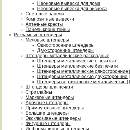
Неоновые вывески для дома
Неоновые вывески для бизнеса
Световые панели
Композитные вывески
Аптечные кресты
Панель-кронштейны
Рекламные штендеры
Меловые штендеры
Односторонние штендеры
Двухсторонние штендеры
Штендеры металлические раскладные
Штендеры металлические с печатью
Штендеры металлические без печати
Штендеры металлические односторонние
Штендеры металлические двухсторонние 
Штендеры вертикальные металлические (T
Штендеры для печати
Стритлайны
Маркерные штендеры
Арочные штендеры
Прямоугольные штендеры
Большие штендеры
Эксклюзивные штендеры
Фигурные штендеры
Информационные штендеры