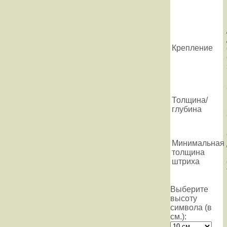
Крепление
Толщина/
глубина
Минимальная
толщина
штриха
Выберите
высоту
символа (в
см.):