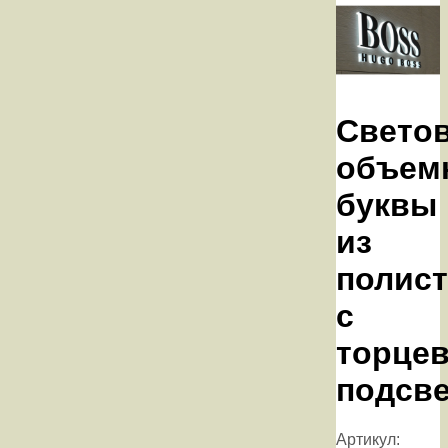
Свето
объем
буквы
из
полис
с
торце
подсв
Артикул: