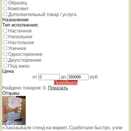
Образец
Комплект
Дополнительный товар / услуга
Назначение
Тип исполнения:
Настенное
Напольное
Настольное
Уличное
Одностороннее
Двухстороннее
Под заказ
Цена
от
до
руб.
Подобрать
Найдено товаров:
0
.
Показать
Отзывы
«Заказывали стенд на маркет. Сработали быстро, учли