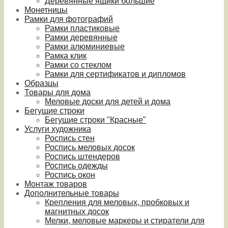
Деревянные ящики большие
Монетницы
Рамки для фотографий
Рамки пластиковые
Рамки деревянные
Рамки алюминиевые
Рамка клик
Рамки со стеклом
Рамки для сертификатов и дипломов
Образцы
Товары для дома
Меловые доски для детей и дома
Бегущие строки
Бегущие строки "Красные"
Услуги художника
Роспись стен
Роспись меловых досок
Роспись штендеров
Роспись одежды
Роспись окон
Монтаж товаров
Дополнительные товары
Крепления для меловых, пробковых и
магнитных досок
Мелки, меловые маркеры и стиратели для