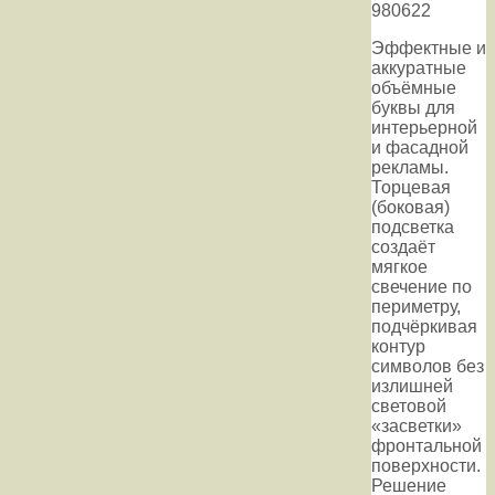
980622
Эффектные и
аккуратные
объёмные
буквы для
интерьерной
и фасадной
рекламы.
Торцевая
(боковая)
подсветка
создаёт
мягкое
свечение по
периметру,
подчёркивая
контур
символов без
излишней
световой
«засветки»
фронтальной
поверхности.
Решение