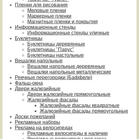
Пленки для рисования
Меловые пленки
Маркерные пленки
Магнитные пленки и покрытия
Информационные стенды
Информационные стенды уличные
Буклетницы
Буклетницы деревянные
Буклетницы "Парус"
Буклетницы настольные
Вешалки напольные
Вешалки напольные деревянные
Вешалки напольные металлические
Реечные перегородки (Баффели)
Фальш-окна
Двери жалюзийные
Двери жалюзийные прямоугольные
Жалюзийные фасады
Жалюзийные фасады квадратные
Жалюзийные фасады прямоугольные
Доски пожеланий
Рекламные наборы
Реклама на велосипедах
Рекламные велосипеды в наличии
Рекламные велосипеды под заказ