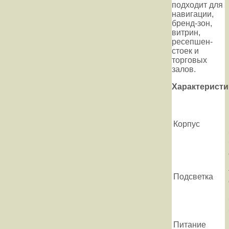
подходит для
навигации,
бренд-зон,
витрин,
ресепшен-
стоек и
торговых
залов.
Характеристи
Корпус
Подсветка
Питание