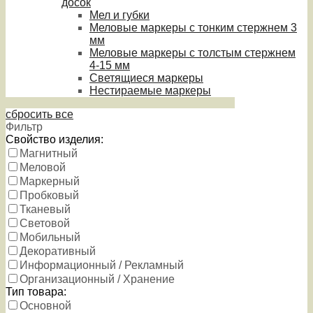
досок
Мел и губки
Меловые маркеры с тонким стержнем 3
мм
Меловые маркеры с толстым стержнем
4-15 мм
Светящиеся маркеры
Нестираемые маркеры
сбросить все
Фильтр
Свойство изделия:
Магнитный
Меловой
Маркерный
Пробковый
Тканевый
Световой
Мобильный
Декоративный
Информационный / Рекламный
Организационный / Хранение
Тип товара:
Основной