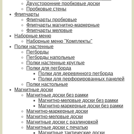
Двухсторонние пробковые доски
Пробковые стены
Флипчарты
Флипчарты пробковые
Флипчарты магнитно-маркерные
Флипчарты меловые
Наборные меню
Наборные меню "Комплекты"
Полки настенные
Пегборды
Пегборды напольные
Полки настенные круглые
Полки для пегборда
Полки для деревянного пегборда
Полки для перфорированных панелей
Полки настольные
Магнитные доски
Магнитные доски без рамки
Магнитно-меловые доски без рамки
Магнитно-маркерные доски без рамки
Магнитно-маркерные доски
Магнитно-меловые доски
Магнитные доски с разлиновкой
Магнитные доски с печатью
Магнитные тактические доски