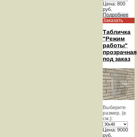
Цена:
800
руб.
Подробнее
Заказать
Табличка
"Режим
работы"
прозрачная
под заказ
Выберите
размер, (в
см.):
Цена:
9000
руб.