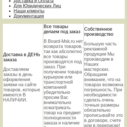
Доставка и Оплата
Для Юридических Лиц
Наши клиенты
Документация
Все товары
Собственное
делаем под заказ
производство
В Board-Msk.ru нет
Большую часть
возврата товаров,
рекламной
так как абсолютно
продукции Мы
Доставка в ДЕНЬ
все товары
производим в
заказа
производятся под
Наших
заказ. При
Доставляем
мастерских.
получении товара
заказы в день
Обращаем
курьером или
оформления
внимание, что на
транспортной
заявки на сайте
товарах возможна
компанией
товаров, которые
погрешность. При
убедительно
имеются В
необходимости
просим Вас
НАЛИЧИИ.
сделать очень
внимательно
точные размеры
осматривать
обязательно
товар на предмет
прописывайте это
полноценности
в договоре, счете
заказа и наличие
или в переписке!