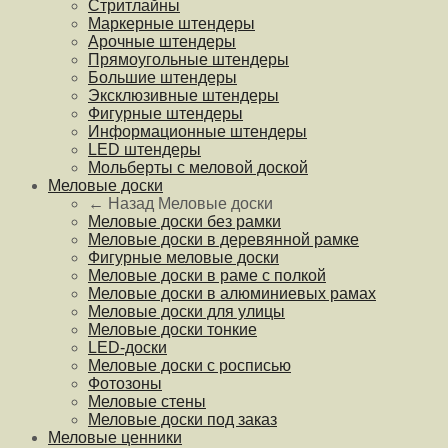
Стритлайны
Маркерные штендеры
Арочные штендеры
Прямоугольные штендеры
Большие штендеры
Эксклюзивные штендеры
Фигурные штендеры
Информационные штендеры
LED штендеры
Мольберты с меловой доской
Меловые доски
← Назад
Меловые доски
Меловые доски без рамки
Меловые доски в деревянной рамке
Фигурные меловые доски
Меловые доски в раме с полкой
Меловые доски в алюминиевых рамах
Меловые доски для улицы
Меловые доски тонкие
LED-доски
Меловые доски с росписью
Фотозоны
Меловые стены
Меловые доски под заказ
Меловые ценники