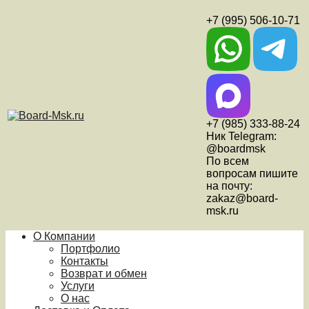
+7 (995) 506-10-71
+7 (985) 333-88-24
Ник Telegram:
@boardmsk
По всем
вопросам пишите
на почту:
zakaz@board-
msk.ru
О Компании
Портфолио
Контакты
Возврат и обмен
Услуги
О нас