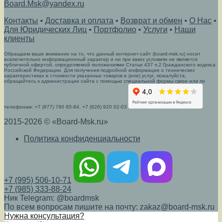
Board.Msk@yandex.ru
Контакты
•
Доставка и оплата
•
Возврат и обмен
•
О Нас
•
Для Юридических Лиц
•
Портфолио
•
Услуги
•
Наши
клиенты
Обращаем ваше внимание на то, что данный интернет-сайт (board-msk.ru) носит
исключительно информационный характер и ни при каких условиях не является
публичной офертой, определяемой положениями Статьи 437 п.2 Гражданского кодекса
Российской Федерации. Для получения подробной информации о технических
характеристиках и стоимости указанных товаров и (или) услуг, пожалуйста,
обращайтесь к администрации сайта с помощью специальной формы связи или по
телефонам: +7 (977) 790 85-84, +7 (926) 920 02-03
2015-2026 © «Board-Msk.ru»
Политика конфиденциальности
+7 (995) 506-10-71
+7 (985) 333-88-24
Ник Telegram: @boardmsk
По всем вопросам пишите на почту: zakaz@board-msk.ru
Нужна консультация?