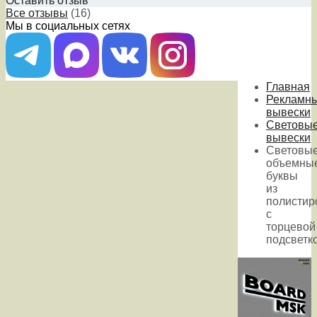
Оставить отзыв
Все отзывы
(16)
Мы в социальных сетях
Главная
Рекламн
вывески
Световы
вывески
Световы
объемны
буквы
из
полистир
с
торцевой
подсветк