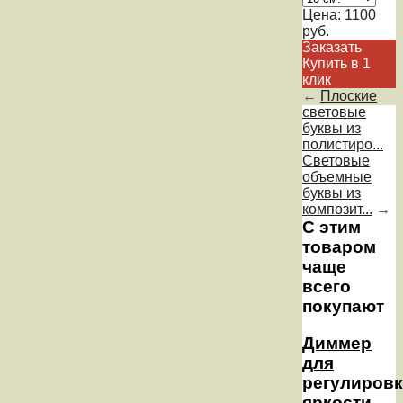
Цена:
1100
руб.
Заказать
Купить в 1
клик
←
Плоские
световые
буквы из
полистиро...
Световые
объемные
буквы из
композит...
→
С этим
товаром
чаще
всего
покупают
Диммер
для
регулиров
яркости