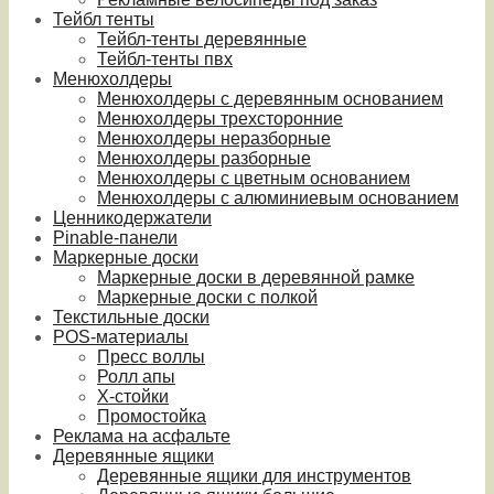
Тейбл тенты
Тейбл-тенты деревянные
Тейбл-тенты пвх
Менюхолдеры
Менюхолдеры с деревянным основанием
Менюхолдеры трехсторонние
Менюхолдеры неразборные
Менюхолдеры разборные
Менюхолдеры с цветным основанием
Менюхолдеры с алюминиевым основанием
Ценникодержатели
Pinable-панели
Маркерные доски
Маркерные доски в деревянной рамке
Маркерные доски с полкой
Текстильные доски
POS-материалы
Пресс воллы
Ролл апы
Х-стойки
Промостойка
Реклама на асфальте
Деревянные ящики
Деревянные ящики для инструментов