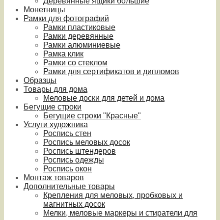
Деревянные ящики большие
Монетницы
Рамки для фотографий
Рамки пластиковые
Рамки деревянные
Рамки алюминиевые
Рамка клик
Рамки со стеклом
Рамки для сертификатов и дипломов
Образцы
Товары для дома
Меловые доски для детей и дома
Бегущие строки
Бегущие строки "Красные"
Услуги художника
Роспись стен
Роспись меловых досок
Роспись штендеров
Роспись одежды
Роспись окон
Монтаж товаров
Дополнительные товары
Крепления для меловых, пробковых и
магнитных досок
Мелки, меловые маркеры и стиратели для