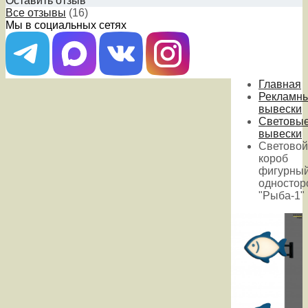
Оставить отзыв
Все отзывы
(16)
Мы в социальных сетях
Главная
Рекламн
вывески
Световы
вывески
Световой
короб
фигурны
одностор
"Рыба-1"