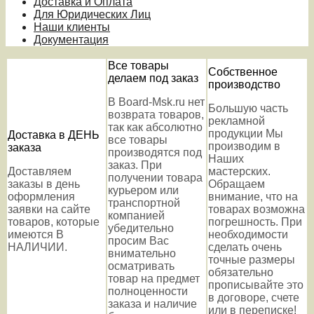
Доставка и Оплата
Для Юридических Лиц
Наши клиенты
Документация
Все товары
Собственное
делаем под заказ
производство
В Board-Msk.ru нет
Большую часть
возврата товаров,
рекламной
так как абсолютно
продукции Мы
Доставка в ДЕНЬ
все товары
производим в
заказа
производятся под
Наших
заказ. При
Доставляем
мастерских.
получении товара
заказы в день
Обращаем
курьером или
оформления
внимание, что на
транспортной
заявки на сайте
товарах возможна
компанией
товаров, которые
погрешность. При
убедительно
имеются В
необходимости
просим Вас
НАЛИЧИИ.
сделать очень
внимательно
точные размеры
осматривать
обязательно
товар на предмет
прописывайте это
полноценности
в договоре, счете
заказа и наличие
или в переписке!