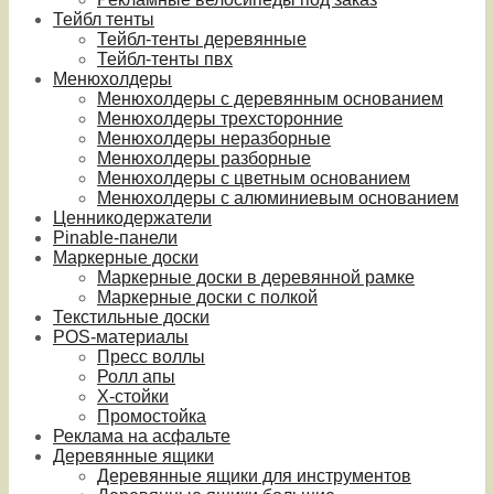
Тейбл тенты
Тейбл-тенты деревянные
Тейбл-тенты пвх
Менюхолдеры
Менюхолдеры с деревянным основанием
Менюхолдеры трехсторонние
Менюхолдеры неразборные
Менюхолдеры разборные
Менюхолдеры с цветным основанием
Менюхолдеры с алюминиевым основанием
Ценникодержатели
Pinable-панели
Маркерные доски
Маркерные доски в деревянной рамке
Маркерные доски с полкой
Текстильные доски
POS-материалы
Пресс воллы
Ролл апы
Х-стойки
Промостойка
Реклама на асфальте
Деревянные ящики
Деревянные ящики для инструментов