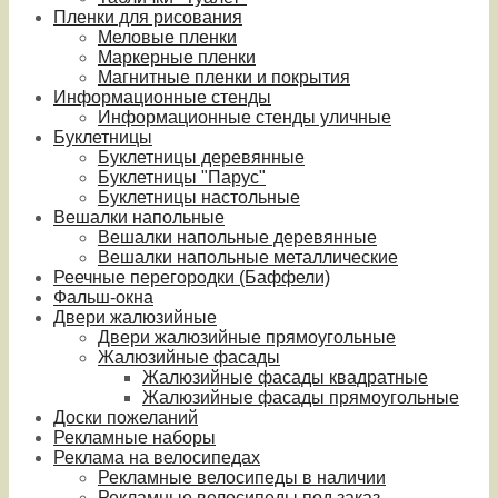
Пленки для рисования
Меловые пленки
Маркерные пленки
Магнитные пленки и покрытия
Информационные стенды
Информационные стенды уличные
Буклетницы
Буклетницы деревянные
Буклетницы "Парус"
Буклетницы настольные
Вешалки напольные
Вешалки напольные деревянные
Вешалки напольные металлические
Реечные перегородки (Баффели)
Фальш-окна
Двери жалюзийные
Двери жалюзийные прямоугольные
Жалюзийные фасады
Жалюзийные фасады квадратные
Жалюзийные фасады прямоугольные
Доски пожеланий
Рекламные наборы
Реклама на велосипедах
Рекламные велосипеды в наличии
Рекламные велосипеды под заказ