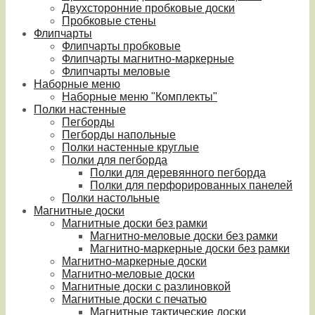
Двухсторонние пробковые доски
Пробковые стены
Флипчарты
Флипчарты пробковые
Флипчарты магнитно-маркерные
Флипчарты меловые
Наборные меню
Наборные меню "Комплекты"
Полки настенные
Пегборды
Пегборды напольные
Полки настенные круглые
Полки для пегборда
Полки для деревянного пегборда
Полки для перфорированных панелей
Полки настольные
Магнитные доски
Магнитные доски без рамки
Магнитно-меловые доски без рамки
Магнитно-маркерные доски без рамки
Магнитно-маркерные доски
Магнитно-меловые доски
Магнитные доски с разлиновкой
Магнитные доски с печатью
Магнитные тактические доски