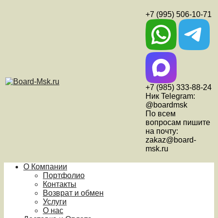
+7 (995) 506-10-71
+7 (985) 333-88-24
Ник Telegram:
@boardmsk
По всем
вопросам пишите
на почту:
zakaz@board-
msk.ru
О Компании
Портфолио
Контакты
Возврат и обмен
Услуги
О нас