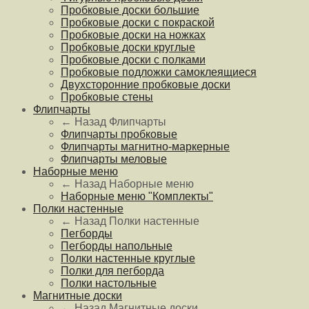
Пробковые доски большие
Пробковые доски с покраской
Пробковые доски на ножках
Пробковые доски круглые
Пробковые доски с полками
Пробковые подложки самоклеящиеся
Двухсторонние пробковые доски
Пробковые стены
Флипчарты
← Назад
Флипчарты
Флипчарты пробковые
Флипчарты магнитно-маркерные
Флипчарты меловые
Наборные меню
← Назад
Наборные меню
Наборные меню "Комплекты"
Полки настенные
← Назад
Полки настенные
Пегборды
Пегборды напольные
Полки настенные круглые
Полки для пегборда
Полки настольные
Магнитные доски
← Назад
Магнитные доски