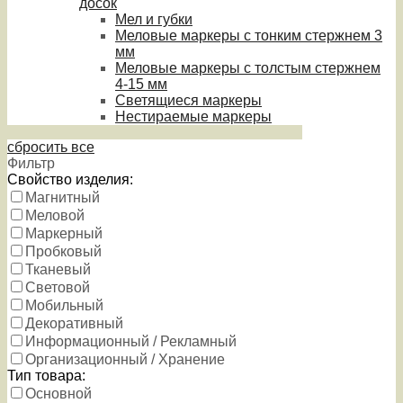
досок
Мел и губки
Меловые маркеры с тонким стержнем 3
мм
Меловые маркеры с толстым стержнем
4-15 мм
Светящиеся маркеры
Нестираемые маркеры
сбросить все
Фильтр
Свойство изделия:
Магнитный
Меловой
Маркерный
Пробковый
Тканевый
Световой
Мобильный
Декоративный
Информационный / Рекламный
Организационный / Хранение
Тип товара:
Основной