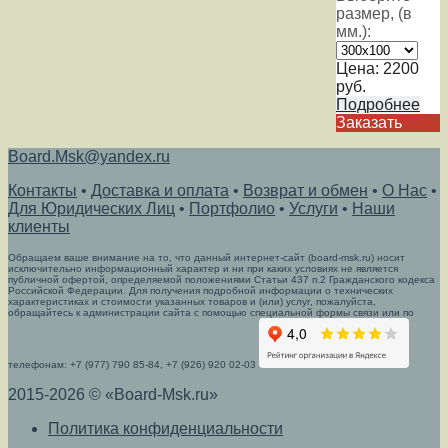
размер, (в
мм.):
Цена:
2200
руб.
Подробнее
Заказать
Board.Msk@yandex.ru
Контакты
•
Доставка и оплата
•
Возврат и обмен
•
О Нас
•
Для Юридических Лиц
•
Портфолио
•
Услуги
•
Наши
клиенты
Обращаем ваше внимание на то, что данный интернет-сайт (board-msk.ru) носит
исключительно информационный характер и ни при каких условиях не является
публичной офертой, определяемой положениями Статьи 437 п.2 Гражданского кодекса
Российской Федерации. Для получения подробной информации о технических
характеристиках и стоимости указанных товаров и (или) услуг, пожалуйста,
обращайтесь к администрации сайта с помощью специальной формы связи или по
телефонам: +7 (977) 790 85-84, +7 (926) 920 02-03
2015-2026 © «Board-Msk.ru»
Политика конфиденциальности