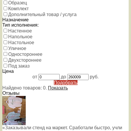
Образец
Комплект
Дополнительный товар / услуга
Назначение
Тип исполнения:
Настенное
Напольное
Настольное
Уличное
Одностороннее
Двухстороннее
Под заказ
Цена
от
до
руб.
Подобрать
Найдено товаров:
0
.
Показать
Отзывы
«Заказывали стенд на маркет. Сработали быстро, учли