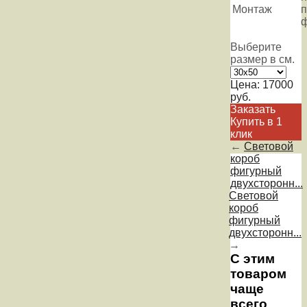
Монтаж
п
Выберите
размер в см.
Цена:
17000
руб.
Заказать
Купить в 1
клик
←
Световой
короб
фигурный
двухсторонн...
Световой
короб
фигурный
двухсторонн...
→
С этим
товаром
чаще
всего