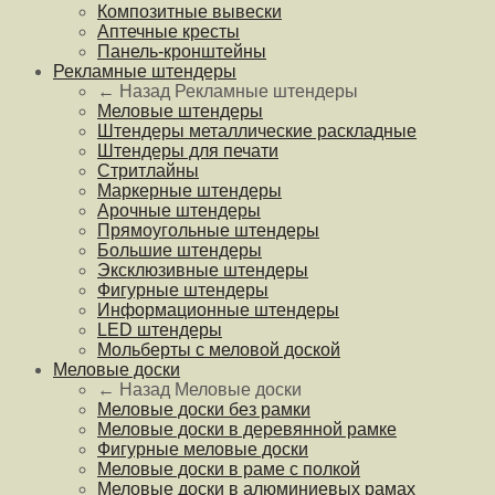
Композитные вывески
Аптечные кресты
Панель-кронштейны
Рекламные штендеры
← Назад
Рекламные штендеры
Меловые штендеры
Штендеры металлические раскладные
Штендеры для печати
Стритлайны
Маркерные штендеры
Арочные штендеры
Прямоугольные штендеры
Большие штендеры
Эксклюзивные штендеры
Фигурные штендеры
Информационные штендеры
LED штендеры
Мольберты с меловой доской
Меловые доски
← Назад
Меловые доски
Меловые доски без рамки
Меловые доски в деревянной рамке
Фигурные меловые доски
Меловые доски в раме с полкой
Меловые доски в алюминиевых рамах