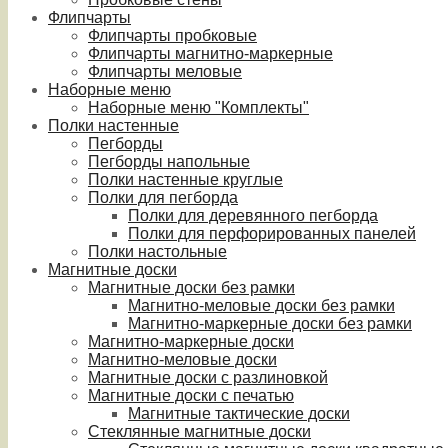
Флипчарты
Флипчарты пробковые
Флипчарты магнитно-маркерные
Флипчарты меловые
Наборные меню
Наборные меню "Комплекты"
Полки настенные
Пегборды
Пегборды напольные
Полки настенные круглые
Полки для пегборда
Полки для деревянного пегборда
Полки для перфорированных панелей
Полки настольные
Магнитные доски
Магнитные доски без рамки
Магнитно-меловые доски без рамки
Магнитно-маркерные доски без рамки
Магнитно-маркерные доски
Магнитно-меловые доски
Магнитные доски с разлиновкой
Магнитные доски с печатью
Магнитные тактические доски
Стеклянные магнитные доски