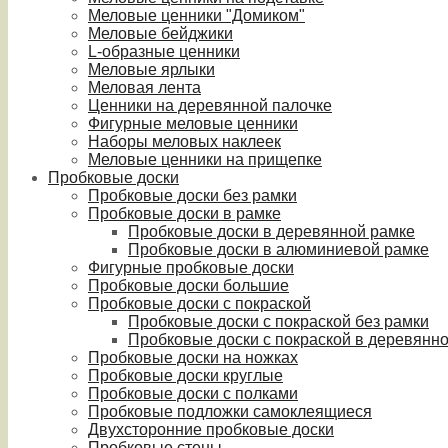
Меловые ценники "Домиком"
Меловые бейджики
L-образные ценники
Меловые ярлыки
Меловая лента
Ценники на деревянной палочке
Фигурные меловые ценники
Наборы меловых наклеек
Меловые ценники на прищепке
Пробковые доски
Пробковые доски без рамки
Пробковые доски в рамке
Пробковые доски в деревянной рамке
Пробковые доски в алюминиевой рамке
Фигурные пробковые доски
Пробковые доски большие
Пробковые доски с покраской
Пробковые доски с покраской без рамки
Пробковые доски с покраской в деревянн
Пробковые доски на ножках
Пробковые доски круглые
Пробковые доски с полками
Пробковые подложки самоклеящиеся
Двухсторонние пробковые доски
Пробковые стены