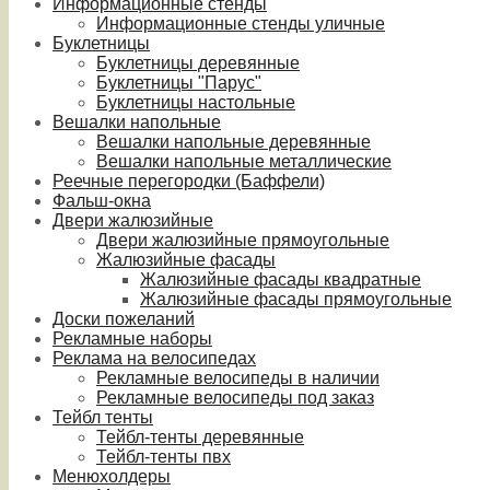
Информационные стенды
Информационные стенды уличные
Буклетницы
Буклетницы деревянные
Буклетницы "Парус"
Буклетницы настольные
Вешалки напольные
Вешалки напольные деревянные
Вешалки напольные металлические
Реечные перегородки (Баффели)
Фальш-окна
Двери жалюзийные
Двери жалюзийные прямоугольные
Жалюзийные фасады
Жалюзийные фасады квадратные
Жалюзийные фасады прямоугольные
Доски пожеланий
Рекламные наборы
Реклама на велосипедах
Рекламные велосипеды в наличии
Рекламные велосипеды под заказ
Тейбл тенты
Тейбл-тенты деревянные
Тейбл-тенты пвх
Менюхолдеры