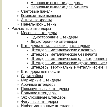
Неоновые вывески для дома
Неоновые вывески для бизнеса
Световые панели
Композитные вывески
Аптечные кресты
Панель-кронштейны
Рекламные штендеры
Меловые штендеры
Односторонние штендеры
Двухсторонние штендеры
Штендеры металлические раскладные
Штендеры металлические с печатью
Штендеры металлические без печати
Штендеры металлические односторонние
Штендеры металлические двухсторонние 
Штендеры вертикальные металлические (T
Штендеры для печати
Стритлайны
Маркерные штендеры
Арочные штендеры
Прямоугольные штендеры
Большие штендеры
Эксклюзивные штендеры
Фигурные штендеры
Информационные штендеры