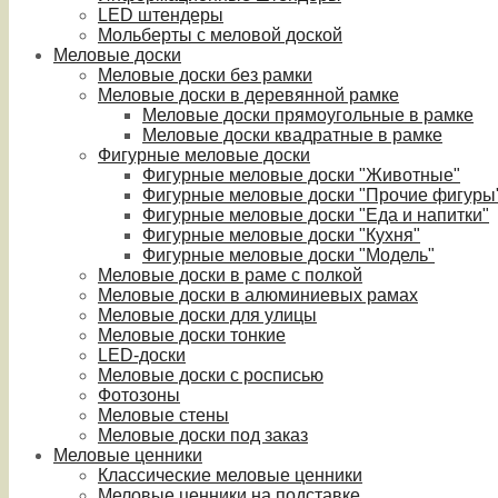
LED штендеры
Мольберты с меловой доской
Меловые доски
Меловые доски без рамки
Меловые доски в деревянной рамке
Меловые доски прямоугольные в рамке
Меловые доски квадратные в рамке
Фигурные меловые доски
Фигурные меловые доски "Животные"
Фигурные меловые доски "Прочие фигуры
Фигурные меловые доски "Еда и напитки"
Фигурные меловые доски "Кухня"
Фигурные меловые доски "Модель"
Меловые доски в раме с полкой
Меловые доски в алюминиевых рамах
Меловые доски для улицы
Меловые доски тонкие
LED-доски
Меловые доски с росписью
Фотозоны
Меловые стены
Меловые доски под заказ
Меловые ценники
Классические меловые ценники
Меловые ценники на подставке