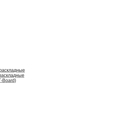
 раскладные
раскладные
-Board)