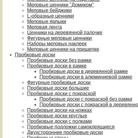
Меловые ценники "Домиком"
Меловые бейджики
L-образные ценники
Меловые ярлыки
Меловая лента
Ценники на деревянной палочке
Фигурные меловые ценники
Наборы меловых наклеек
Меловые ценники на прищепке
Пробковые доски
Пробковые доски без рамки
Пробковые доски в рамке
Пробковые доски в деревянной рамке
Пробковые доски в алюминиевой рамке
Фигурные пробковые доски
Пробковые доски большие
Пробковые доски с покраской
Пробковые доски с покраской без рамки
Пробковые доски с покраской в деревянн
Пробковые доски на ножках
Пробковые доски круглые
Пробковые доски с полками
Пробковые подложки самоклеящиеся
Двухсторонние пробковые доски
Пробковые стены