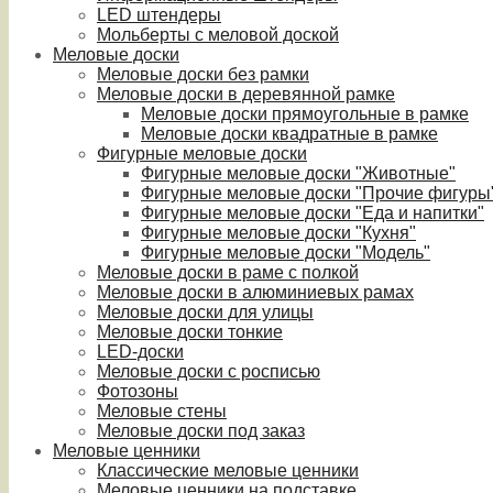
LED штендеры
Мольберты с меловой доской
Меловые доски
Меловые доски без рамки
Меловые доски в деревянной рамке
Меловые доски прямоугольные в рамке
Меловые доски квадратные в рамке
Фигурные меловые доски
Фигурные меловые доски "Животные"
Фигурные меловые доски "Прочие фигуры
Фигурные меловые доски "Еда и напитки"
Фигурные меловые доски "Кухня"
Фигурные меловые доски "Модель"
Меловые доски в раме с полкой
Меловые доски в алюминиевых рамах
Меловые доски для улицы
Меловые доски тонкие
LED-доски
Меловые доски с росписью
Фотозоны
Меловые стены
Меловые доски под заказ
Меловые ценники
Классические меловые ценники
Меловые ценники на подставке