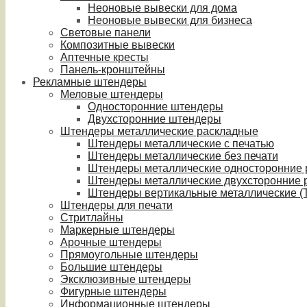
Неоновые вывески для дома
Неоновые вывески для бизнеса
Световые панели
Композитные вывески
Аптечные кресты
Панель-кронштейны
Рекламные штендеры
Меловые штендеры
Односторонние штендеры
Двухсторонние штендеры
Штендеры металлические раскладные
Штендеры металлические с печатью
Штендеры металлические без печати
Штендеры металлические односторонние
Штендеры металлические двухсторонние 
Штендеры вертикальные металлические (T
Штендеры для печати
Стритлайны
Маркерные штендеры
Арочные штендеры
Прямоугольные штендеры
Большие штендеры
Эксклюзивные штендеры
Фигурные штендеры
Информационные штендеры