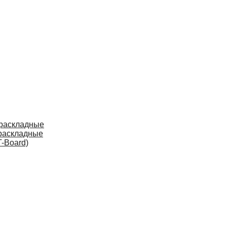
 раскладные
раскладные
-Board)