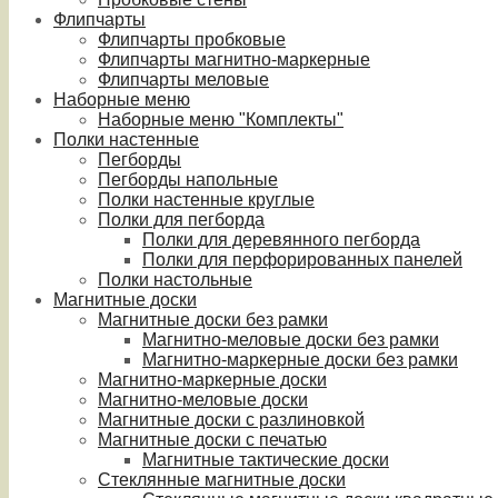
Флипчарты
Флипчарты пробковые
Флипчарты магнитно-маркерные
Флипчарты меловые
Наборные меню
Наборные меню "Комплекты"
Полки настенные
Пегборды
Пегборды напольные
Полки настенные круглые
Полки для пегборда
Полки для деревянного пегборда
Полки для перфорированных панелей
Полки настольные
Магнитные доски
Магнитные доски без рамки
Магнитно-меловые доски без рамки
Магнитно-маркерные доски без рамки
Магнитно-маркерные доски
Магнитно-меловые доски
Магнитные доски с разлиновкой
Магнитные доски с печатью
Магнитные тактические доски
Стеклянные магнитные доски