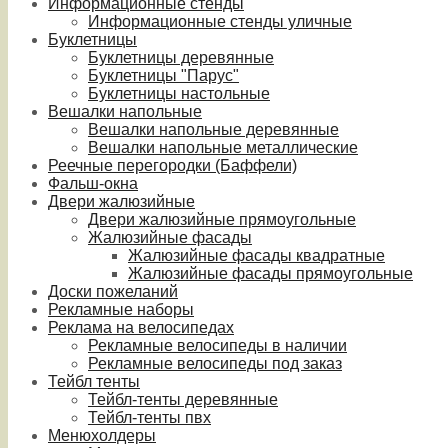
Информационные стенды
Информационные стенды уличные
Буклетницы
Буклетницы деревянные
Буклетницы "Парус"
Буклетницы настольные
Вешалки напольные
Вешалки напольные деревянные
Вешалки напольные металлические
Реечные перегородки (Баффели)
Фальш-окна
Двери жалюзийные
Двери жалюзийные прямоугольные
Жалюзийные фасады
Жалюзийные фасады квадратные
Жалюзийные фасады прямоугольные
Доски пожеланий
Рекламные наборы
Реклама на велосипедах
Рекламные велосипеды в наличии
Рекламные велосипеды под заказ
Тейбл тенты
Тейбл-тенты деревянные
Тейбл-тенты пвх
Менюхолдеры