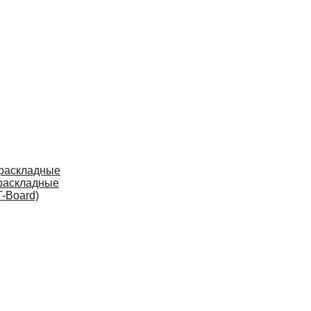
 раскладные
раскладные
-Board)