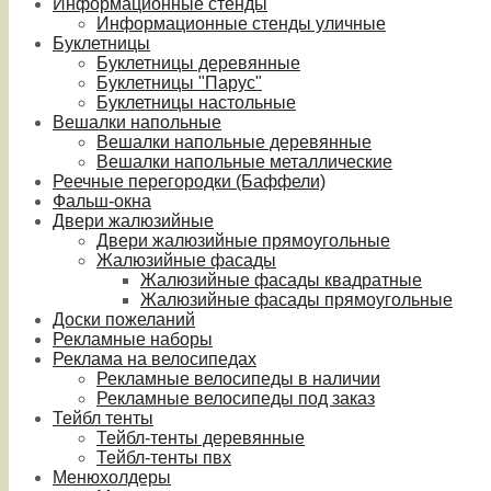
Информационные стенды
Информационные стенды уличные
Буклетницы
Буклетницы деревянные
Буклетницы "Парус"
Буклетницы настольные
Вешалки напольные
Вешалки напольные деревянные
Вешалки напольные металлические
Реечные перегородки (Баффели)
Фальш-окна
Двери жалюзийные
Двери жалюзийные прямоугольные
Жалюзийные фасады
Жалюзийные фасады квадратные
Жалюзийные фасады прямоугольные
Доски пожеланий
Рекламные наборы
Реклама на велосипедах
Рекламные велосипеды в наличии
Рекламные велосипеды под заказ
Тейбл тенты
Тейбл-тенты деревянные
Тейбл-тенты пвх
Менюхолдеры