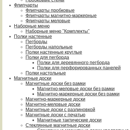
Флипчарты
Флипчарты пробковые
Флипчарты магнитно-маркерные
Флипчарты меловые
Наборные меню
Наборные меню "Комплекты"
Полки настенные
Пегборды
Пегборды напольные
Полки настенные круглые
Полки для пегборда
Полки для деревянного пегборда
Полки для перфорированных панелей
Полки настольные
Магнитные доски
Магнитные доски без рамки
Магнитно-меловые доски без рамки
Магнитно-маркерные доски без рамки
Магнитно-маркерные доски
Магнитно-меловые доски
Магнитные доски с разлиновкой
Магнитные доски с печатью
Магнитные тактические доски
Стеклянные магнитные доски