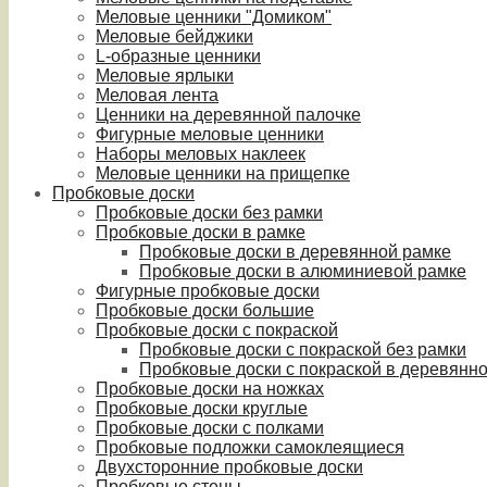
Меловые ценники "Домиком"
Меловые бейджики
L-образные ценники
Меловые ярлыки
Меловая лента
Ценники на деревянной палочке
Фигурные меловые ценники
Наборы меловых наклеек
Меловые ценники на прищепке
Пробковые доски
Пробковые доски без рамки
Пробковые доски в рамке
Пробковые доски в деревянной рамке
Пробковые доски в алюминиевой рамке
Фигурные пробковые доски
Пробковые доски большие
Пробковые доски с покраской
Пробковые доски с покраской без рамки
Пробковые доски с покраской в деревянн
Пробковые доски на ножках
Пробковые доски круглые
Пробковые доски с полками
Пробковые подложки самоклеящиеся
Двухсторонние пробковые доски
Пробковые стены