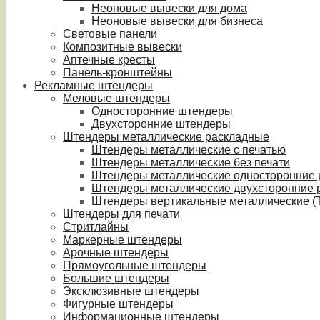
Неоновые вывески для дома
Неоновые вывески для бизнеса
Световые панели
Композитные вывески
Аптечные кресты
Панель-кронштейны
Рекламные штендеры
Меловые штендеры
Односторонние штендеры
Двухсторонние штендеры
Штендеры металлические раскладные
Штендеры металлические с печатью
Штендеры металлические без печати
Штендеры металлические односторонние
Штендеры металлические двухсторонние 
Штендеры вертикальные металлические (T
Штендеры для печати
Стритлайны
Маркерные штендеры
Арочные штендеры
Прямоугольные штендеры
Большие штендеры
Эксклюзивные штендеры
Фигурные штендеры
Информационные штендеры