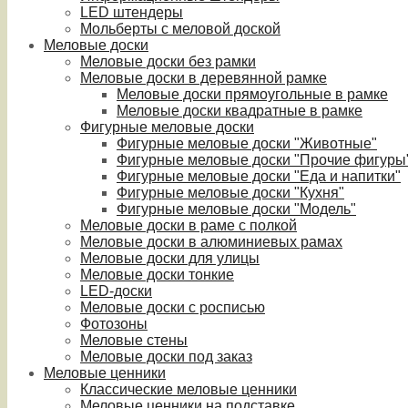
LED штендеры
Мольберты с меловой доской
Меловые доски
Меловые доски без рамки
Меловые доски в деревянной рамке
Меловые доски прямоугольные в рамке
Меловые доски квадратные в рамке
Фигурные меловые доски
Фигурные меловые доски "Животные"
Фигурные меловые доски "Прочие фигуры
Фигурные меловые доски "Еда и напитки"
Фигурные меловые доски "Кухня"
Фигурные меловые доски "Модель"
Меловые доски в раме с полкой
Меловые доски в алюминиевых рамах
Меловые доски для улицы
Меловые доски тонкие
LED-доски
Меловые доски с росписью
Фотозоны
Меловые стены
Меловые доски под заказ
Меловые ценники
Классические меловые ценники
Меловые ценники на подставке