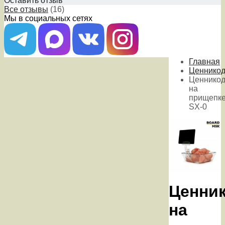
Оставить отзыв
Все отзывы
(16)
Мы в социальных сетях
Главная
Ценникод
Ценникод
на
прищепк
SX-0
Ценни
на