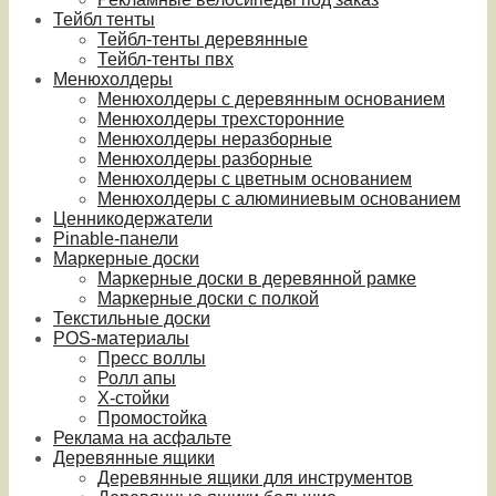
Тейбл тенты
Тейбл-тенты деревянные
Тейбл-тенты пвх
Менюхолдеры
Менюхолдеры с деревянным основанием
Менюхолдеры трехсторонние
Менюхолдеры неразборные
Менюхолдеры разборные
Менюхолдеры с цветным основанием
Менюхолдеры с алюминиевым основанием
Ценникодержатели
Pinable-панели
Маркерные доски
Маркерные доски в деревянной рамке
Маркерные доски с полкой
Текстильные доски
POS-материалы
Пресс воллы
Ролл апы
Х-стойки
Промостойка
Реклама на асфальте
Деревянные ящики
Деревянные ящики для инструментов