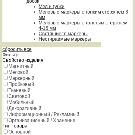
досок
Мел и губки
Меловые маркеры с тонким стержнем 3
мм
Меловые маркеры с толстым стержнем
4-15 мм
Светящиеся маркеры
Нестираемые маркеры
сбросить все
Фильтр
Свойство изделия:
Магнитный
Меловой
Маркерный
Пробковый
Тканевый
Световой
Мобильный
Декоративный
Информационный / Рекламный
Организационный / Хранение
Тип товара:
Основной