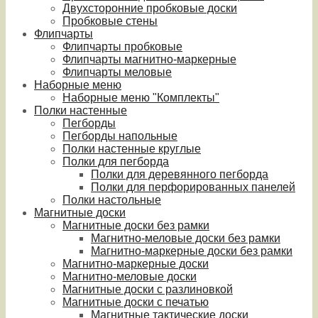
Двухсторонние пробковые доски
Пробковые стены
Флипчарты
Флипчарты пробковые
Флипчарты магнитно-маркерные
Флипчарты меловые
Наборные меню
Наборные меню "Комплекты"
Полки настенные
Пегборды
Пегборды напольные
Полки настенные круглые
Полки для пегборда
Полки для деревянного пегборда
Полки для перфорированных панелей
Полки настольные
Магнитные доски
Магнитные доски без рамки
Магнитно-меловые доски без рамки
Магнитно-маркерные доски без рамки
Магнитно-маркерные доски
Магнитно-меловые доски
Магнитные доски с разлиновкой
Магнитные доски с печатью
Магнитные тактические доски