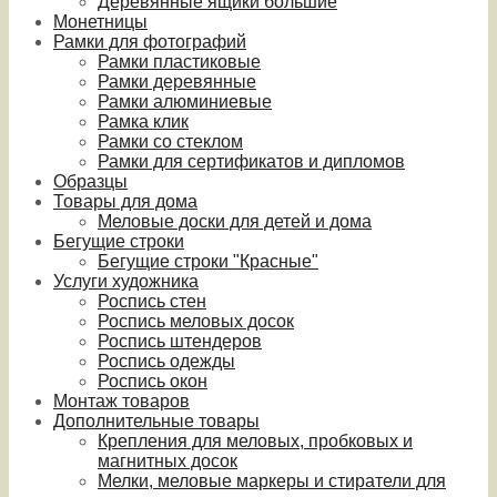
Деревянные ящики большие
Монетницы
Рамки для фотографий
Рамки пластиковые
Рамки деревянные
Рамки алюминиевые
Рамка клик
Рамки со стеклом
Рамки для сертификатов и дипломов
Образцы
Товары для дома
Меловые доски для детей и дома
Бегущие строки
Бегущие строки "Красные"
Услуги художника
Роспись стен
Роспись меловых досок
Роспись штендеров
Роспись одежды
Роспись окон
Монтаж товаров
Дополнительные товары
Крепления для меловых, пробковых и
магнитных досок
Мелки, меловые маркеры и стиратели для