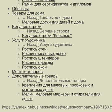
Рамки для сертификатов и дипломов
Образцы
Товары для дома
← Назад
Товары для дома
Меловые доски для детей и дома
Бегущие строки
← Назад
Бегущие строки
Бегущие строки "Красные"
Услуги художника
← Назад
Услуги художника
Роспись стен
Роспись меловых досок
Роспись штендеров
Роспись одежды
Роспись окон
Монтаж товаров
Дополнительные товары
← Назад
Дополнительные товары
Крепления для меловых, пробковых и
магнитных досок
Мелки, меловые маркеры и стиратели для
досок
https://yandex.ru/business/widget/request/company/1967130