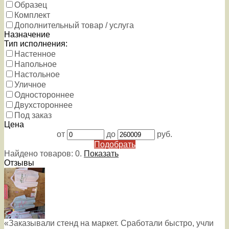
Образец
Комплект
Дополнительный товар / услуга
Назначение
Тип исполнения:
Настенное
Напольное
Настольное
Уличное
Одностороннее
Двухстороннее
Под заказ
Цена
от
до
руб.
Подобрать
Найдено товаров:
0
.
Показать
Отзывы
«Заказывали стенд на маркет. Сработали быстро, учли