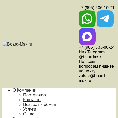
+7 (995) 506-10-71
+7 (985) 333-88-24
Ник Telegram:
@boardmsk
По всем
вопросам пишите
на почту:
zakaz@board-
msk.ru
О Компании
Портфолио
Контакты
Возврат и обмен
Услуги
О нас