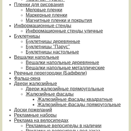
Пленки для рисования
Меловые пленки
Маркерные пленки
Магнитные пленки и покрытия
Информационные стенды
Информационные стенды уличные
Буклетницы
Буклетницы деревянные
Буклетницы "Парус"
Буклетницы настольные
Вешалки напольные
Вешалки напольные деревянные
Вешалки напольные металлические
Реечные перегородки (Баффели)
Фальш-окна
Двери жалюзийные
Двери жалюзийные прямоугольные
Жалюзийные фасады
Жалюзийные фасады квадратные
Жалюзийные фасады прямоугольные
Доски пожеланий
Рекламные наборы
Реклама на велосипедах
Рекламные велосипеды в наличии
Рекламные велосипеды под заказ