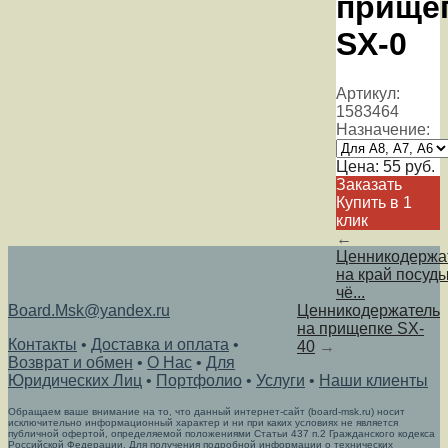
прище
SX-0
Артикул:
1583464
Назначение:
Цена:
55
руб.
Заказать
Купить в 1
клик
←
Ценникодержа
на край посуды
чё...
Board.Msk@yandex.ru
Ценникодержатель
на прищепке SX-
Контакты
•
Доставка и оплата
•
40
→
Возврат и обмен
•
О Нас
•
Для
Юридических Лиц
•
Портфолио
•
Услуги
•
Наши клиенты
Обращаем ваше внимание на то, что данный интернет-сайт (board-msk.ru) носит
исключительно информационный характер и ни при каких условиях не является
публичной офертой, определяемой положениями Статьи 437 п.2 Гражданского кодекса
Российской Федерации. Для получения подробной информации о технических