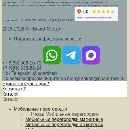
характеристиках и стоимости указанных товаров и (или) услуг, пожалуйста,
обращайтесь к администрации сайта с помощью специальной формы связи или по
телефонам: +7 (977) 790 85-84, +7 (926) 920 02-03
2015-2026 © «Board-Msk.ru»
Политика конфиденциальности
+7 (995) 506-10-71
+7 (985) 333-88-24
Ник Telegram: @boardmsk
По всем вопросам пишите на почту: zakaz@board-msk.ru
Нужна консультация?
Корзина
(
0
)
Каталог
Каталог
Мобильные перегородки
← Назад
Мобильные перегородки
Мобильные перегородки магнитные
Мобильные перегородки на колесах