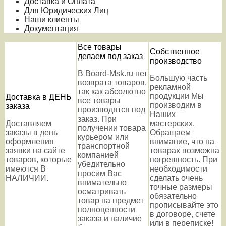
Доставка и Оплата
Для Юридических Лиц
Наши клиенты
Документация
Все товары
Собственное
делаем под заказ
производство
В Board-Msk.ru нет
Большую часть
возврата товаров,
рекламной
так как абсолютно
продукции Мы
Доставка в ДЕНЬ
все товары
производим в
заказа
производятся под
Наших
заказ. При
Доставляем
мастерских.
получении товара
заказы в день
Обращаем
курьером или
оформления
внимание, что на
транспортной
заявки на сайте
товарах возможна
компанией
товаров, которые
погрешность. При
убедительно
имеются В
необходимости
просим Вас
НАЛИЧИИ.
сделать очень
внимательно
точные размеры
осматривать
обязательно
товар на предмет
прописывайте это
полноценности
в договоре, счете
заказа и наличие
или в переписке!