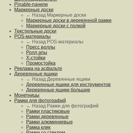
Pinable-панели
Маркерные доски
← Назад
Маркерные доски
Маркерные доски в деревянной рамке
Маркерные доски с полкой
Текстильные доски
POS-материалы
← Назад
POS-материалы
Пресс воллы
Ролл апы
Х-стойки
Промостойка
Реклама на асфальте
Деревянные ящики
← Назад
Деревянные ящики
Деревянные ящики для инструментов
Деревянные ящики большие
Монетницы
Рамки для фотографий
← Назад
Рамки для фотографий
Рамки пластиковые
Рамки деревянные
Рамки алюминиевые
Рамка клик
Рамки со стеклом