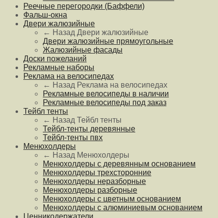
Реечные перегородки (Баффели)
Фальш-окна
Двери жалюзийные
← Назад
Двери жалюзийные
Двери жалюзийные прямоугольные
Жалюзийные фасады
Доски пожеланий
Рекламные наборы
Реклама на велосипедах
← Назад
Реклама на велосипедах
Рекламные велосипеды в наличии
Рекламные велосипеды под заказ
Тейбл тенты
← Назад
Тейбл тенты
Тейбл-тенты деревянные
Тейбл-тенты пвх
Менюхолдеры
← Назад
Менюхолдеры
Менюхолдеры с деревянным основанием
Менюхолдеры трехсторонние
Менюхолдеры неразборные
Менюхолдеры разборные
Менюхолдеры с цветным основанием
Менюхолдеры с алюминиевым основанием
Ценникодержатели