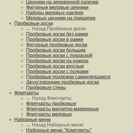
Ценники на деревянной палочке
Фигурные меловые ценники
Наборы меловых наклеек
Меловые ценники на прищепке
Пробковые доски
← Назад
Пробковые доски
Пробковые доски без рамки
Пробковые доски в рамке
Фигурные пробковые доски
Пробковые доски большие
Пробковые доски с покраской
Пробковые доски на ножках
Пробковые доски круглые
Пробковые доски с полками
Пробковые подложки самоклеящиеся
Двухсторонние пробковые доски
Пробковые стены
Флипчарты
← Назад
Флипчарты
Флипчарты пробковые
Флипчарты магнитно-маркерные
Флипчарты меловые
Наборные меню
← Назад
Наборные меню
Наборные меню "Комплекты"