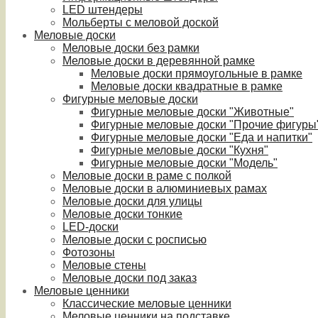
LED штендеры
Мольберты с меловой доской
Меловые доски
Меловые доски без рамки
Меловые доски в деревянной рамке
Меловые доски прямоугольные в рамке
Меловые доски квадратные в рамке
Фигурные меловые доски
Фигурные меловые доски "Животные"
Фигурные меловые доски "Прочие фигуры
Фигурные меловые доски "Еда и напитки"
Фигурные меловые доски "Кухня"
Фигурные меловые доски "Модель"
Меловые доски в раме с полкой
Меловые доски в алюминиевых рамах
Меловые доски для улицы
Меловые доски тонкие
LED-доски
Меловые доски с росписью
Фотозоны
Меловые стены
Меловые доски под заказ
Меловые ценники
Классические меловые ценники
Меловые ценники на подставке