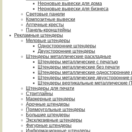
Неоновые вывески для дома
Неоновые вывески для бизнеса
Световые панели
Композитные вывески
Аптечные кресты
Панель-кронштейны
Рекламные штендеры
Меловые штендеры
Односторонние штендеры
Двухсторонние штендеры
Штендеры металлические раскладные
Штендеры металлические с печатью
Штендеры металлические без печати
Штендеры металлические односторонние
Штендеры металлические двухсторонние 
Штендеры вертикальные металлические (T
Штендеры для печати
Стритлайны
Маркерные штендеры
Арочные штендеры
Прямоугольные штендеры
Большие штендеры
Эксклюзивные штендеры
Фигурные штендеры
Информационные штендеры