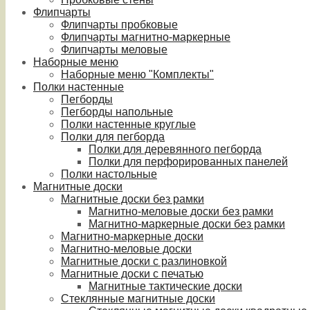
Флипчарты
Флипчарты пробковые
Флипчарты магнитно-маркерные
Флипчарты меловые
Наборные меню
Наборные меню "Комплекты"
Полки настенные
Пегборды
Пегборды напольные
Полки настенные круглые
Полки для пегборда
Полки для деревянного пегборда
Полки для перфорированных панелей
Полки настольные
Магнитные доски
Магнитные доски без рамки
Магнитно-меловые доски без рамки
Магнитно-маркерные доски без рамки
Магнитно-маркерные доски
Магнитно-меловые доски
Магнитные доски с разлиновкой
Магнитные доски с печатью
Магнитные тактические доски
Стеклянные магнитные доски