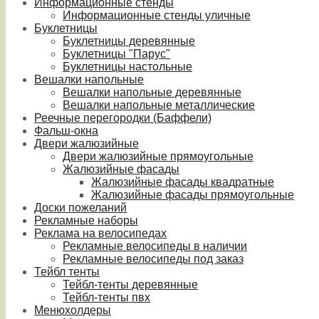
Информационные стенды
Информационные стенды уличные
Буклетницы
Буклетницы деревянные
Буклетницы "Парус"
Буклетницы настольные
Вешалки напольные
Вешалки напольные деревянные
Вешалки напольные металлические
Реечные перегородки (Баффели)
Фальш-окна
Двери жалюзийные
Двери жалюзийные прямоугольные
Жалюзийные фасады
Жалюзийные фасады квадратные
Жалюзийные фасады прямоугольные
Доски пожеланий
Рекламные наборы
Реклама на велосипедах
Рекламные велосипеды в наличии
Рекламные велосипеды под заказ
Тейбл тенты
Тейбл-тенты деревянные
Тейбл-тенты пвх
Менюхолдеры