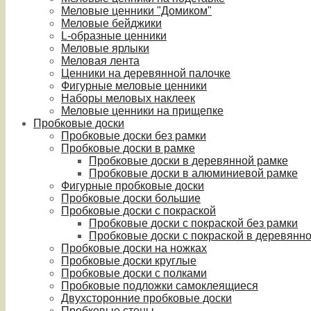
Меловые ценники "Домиком"
Меловые бейджики
L-образные ценники
Меловые ярлыки
Меловая лента
Ценники на деревянной палочке
Фигурные меловые ценники
Наборы меловых наклеек
Меловые ценники на прищепке
Пробковые доски
Пробковые доски без рамки
Пробковые доски в рамке
Пробковые доски в деревянной рамке
Пробковые доски в алюминиевой рамке
Фигурные пробковые доски
Пробковые доски большие
Пробковые доски с покраской
Пробковые доски с покраской без рамки
Пробковые доски с покраской в деревянн
Пробковые доски на ножках
Пробковые доски круглые
Пробковые доски с полками
Пробковые подложки самоклеящиеся
Двухсторонние пробковые доски
Пробковые стены