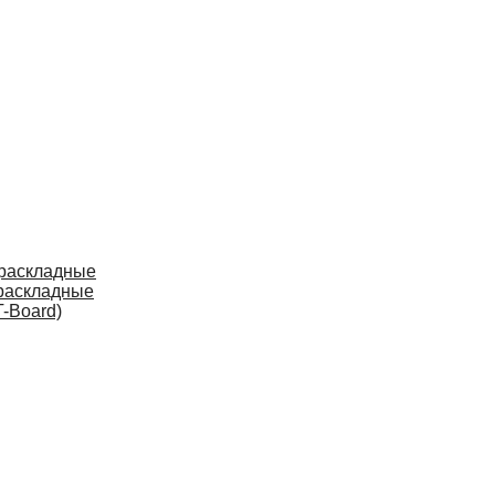
 раскладные
раскладные
-Board)