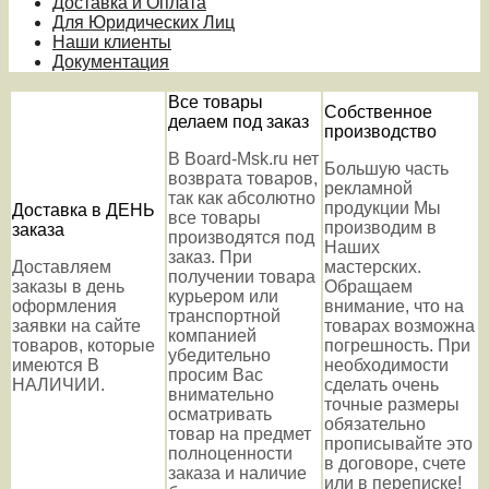
Доставка и Оплата
Для Юридических Лиц
Наши клиенты
Документация
Все товары
Собственное
делаем под заказ
производство
В Board-Msk.ru нет
Большую часть
возврата товаров,
рекламной
так как абсолютно
продукции Мы
Доставка в ДЕНЬ
все товары
производим в
заказа
производятся под
Наших
заказ. При
Доставляем
мастерских.
получении товара
заказы в день
Обращаем
курьером или
оформления
внимание, что на
транспортной
заявки на сайте
товарах возможна
компанией
товаров, которые
погрешность. При
убедительно
имеются В
необходимости
просим Вас
НАЛИЧИИ.
сделать очень
внимательно
точные размеры
осматривать
обязательно
товар на предмет
прописывайте это
полноценности
в договоре, счете
заказа и наличие
или в переписке!