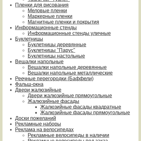
Пленки для рисования
Меловые пленки
Маркерные пленки
Магнитные пленки и покрытия
Информационные стенды
Информационные стенды уличные
Буклетницы
Буклетницы деревянные
Буклетницы "Парус"
Буклетницы настольные
Вешалки напольные
Вешалки напольные деревянные
Вешалки напольные металлические
Реечные перегородки (Баффели)
Фальш-окна
Двери жалюзийные
Двери жалюзийные прямоугольные
Жалюзийные фасады
Жалюзийные фасады квадратные
Жалюзийные фасады прямоугольные
Доски пожеланий
Рекламные наборы
Реклама на велосипедах
Рекламные велосипеды в наличии
Рекламные велосипеды под заказ