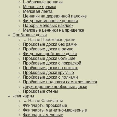
L-образные ценники
Меловые ярлыки
Меловая лента
Ценники на деревянной палочке
Фигурные меловые ценники
Наборы меловых наклеек
Меловые ценники на прищепке
Пробковые доски
← Назад
Пробковые доски
Пробковые доски без рамки
Пробковые доски в рамке
Фигурные пробковые доски
Пробковые доски большие
Пробковые доски с покраской
Пробковые доски на ножках
Пробковые доски круглые
Пробковые доски с полками
Пробковые подложки самоклеящиеся
Двухсторонние пробковые доски
Пробковые стены
Флипчарты
← Назад
Флипчарты
Флипчарты пробковые
Флипчарты магнитно-маркерные
Флипчарты меловые