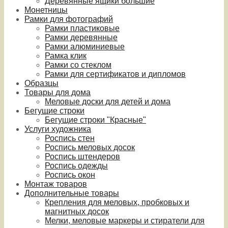
Деревянные ящики большие
Монетницы
Рамки для фотографий
Рамки пластиковые
Рамки деревянные
Рамки алюминиевые
Рамка клик
Рамки со стеклом
Рамки для сертификатов и дипломов
Образцы
Товары для дома
Меловые доски для детей и дома
Бегущие строки
Бегущие строки "Красные"
Услуги художника
Роспись стен
Роспись меловых досок
Роспись штендеров
Роспись одежды
Роспись окон
Монтаж товаров
Дополнительные товары
Крепления для меловых, пробковых и
магнитных досок
Мелки, меловые маркеры и стиратели для