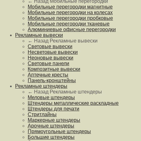
← Назад
Мобильные перегородки
Мобильные перегородки магнитные
Мобильные перегородки на колесах
Мобильные перегородки пробковые
Мобильные перегородки тканевые
Алюминиевые офисные перегородки
Рекламные вывески
← Назад
Рекламные вывески
Световые вывески
Несветовые вывески
Неоновые вывески
Световые панели
Композитные вывески
Аптечные кресты
Панель-кронштейны
Рекламные штендеры
← Назад
Рекламные штендеры
Меловые штендеры
Штендеры металлические раскладные
Штендеры для печати
Стритлайны
Маркерные штендеры
Арочные штендеры
Прямоугольные штендеры
Большие штендеры