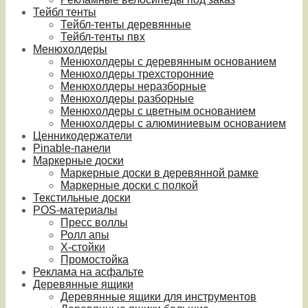
Тейбл тенты
Тейбл-тенты деревянные
Тейбл-тенты пвх
Менюхолдеры
Менюхолдеры с деревянным основанием
Менюхолдеры трехсторонние
Менюхолдеры неразборные
Менюхолдеры разборные
Менюхолдеры с цветным основанием
Менюхолдеры с алюминиевым основанием
Ценникодержатели
Pinable-панели
Маркерные доски
Маркерные доски в деревянной рамке
Маркерные доски с полкой
Текстильные доски
POS-материалы
Пресс воллы
Ролл апы
Х-стойки
Промостойка
Реклама на асфальте
Деревянные ящики
Деревянные ящики для инструментов