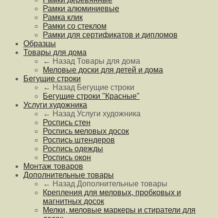
Рамки алюминиевые
Рамка клик
Рамки со стеклом
Рамки для сертификатов и дипломов
Образцы
Товары для дома
← Назад
Товары для дома
Меловые доски для детей и дома
Бегущие строки
← Назад
Бегущие строки
Бегущие строки "Красные"
Услуги художника
← Назад
Услуги художника
Роспись стен
Роспись меловых досок
Роспись штендеров
Роспись одежды
Роспись окон
Монтаж товаров
Дополнительные товары
← Назад
Дополнительные товары
Крепления для меловых, пробковых и
магнитных досок
Мелки, меловые маркеры и стиратели для