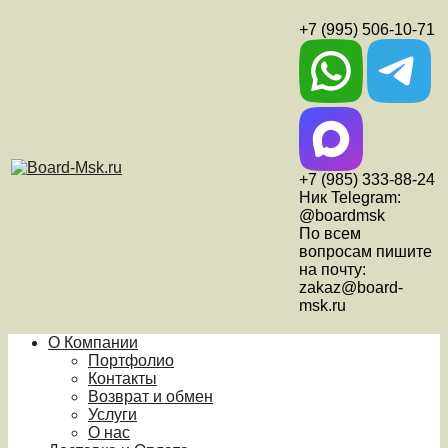
+7 (995) 506-10-71
+7 (985) 333-88-24
Ник Telegram:
@boardmsk
По всем
вопросам пишите
на почту:
zakaz@board-
msk.ru
О Компании
Портфолио
Контакты
Возврат и обмен
Услуги
О нас