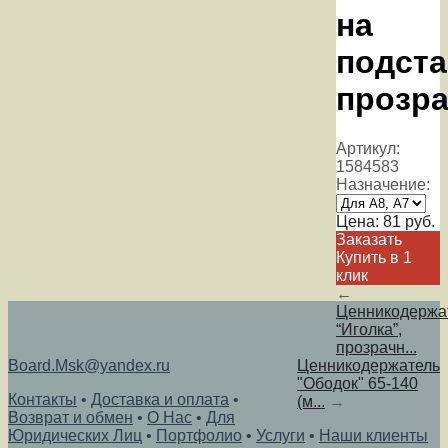
на
подста
прозр
Артикул:
1584583
Назначение:
Цена:
81
руб.
Заказать
Купить в 1
клик
←
Ценникодержа
“Иголка”,
прозрачн...
Board.Msk@yandex.ru
Ценникодержатель
"Ободок" 65-140
Контакты
•
Доставка и оплата
•
(м...
→
Возврат и обмен
•
О Нас
•
Для
Юридических Лиц
•
Портфолио
•
Услуги
•
Наши клиенты