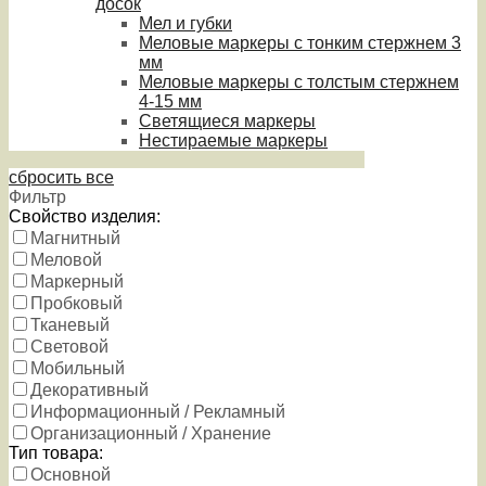
досок
Мел и губки
Меловые маркеры с тонким стержнем 3
мм
Меловые маркеры с толстым стержнем
4-15 мм
Светящиеся маркеры
Нестираемые маркеры
сбросить все
Фильтр
Свойство изделия:
Магнитный
Меловой
Маркерный
Пробковый
Тканевый
Световой
Мобильный
Декоративный
Информационный / Рекламный
Организационный / Хранение
Тип товара:
Основной