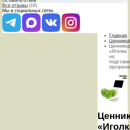
Оставить отзыв
Все отзывы
(16)
Мы в социальных сетях
Главная
Ценникод
Ценникод
«Иголка
на
подставк
прозрачн
Ценни
«Иголк