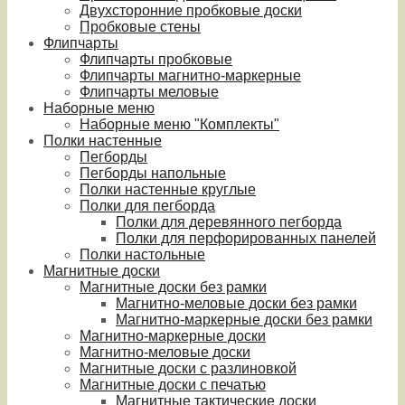
Двухсторонние пробковые доски
Пробковые стены
Флипчарты
Флипчарты пробковые
Флипчарты магнитно-маркерные
Флипчарты меловые
Наборные меню
Наборные меню "Комплекты"
Полки настенные
Пегборды
Пегборды напольные
Полки настенные круглые
Полки для пегборда
Полки для деревянного пегборда
Полки для перфорированных панелей
Полки настольные
Магнитные доски
Магнитные доски без рамки
Магнитно-меловые доски без рамки
Магнитно-маркерные доски без рамки
Магнитно-маркерные доски
Магнитно-меловые доски
Магнитные доски с разлиновкой
Магнитные доски с печатью
Магнитные тактические доски