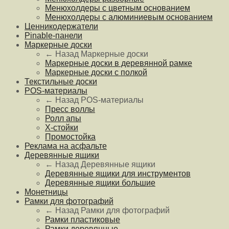
Менюхолдеры с цветным основанием
Менюхолдеры с алюминиевым основанием
Ценникодержатели
Pinable-панели
Маркерные доски
← Назад
Маркерные доски
Маркерные доски в деревянной рамке
Маркерные доски с полкой
Текстильные доски
POS-материалы
← Назад
POS-материалы
Пресс воллы
Ролл апы
Х-стойки
Промостойка
Реклама на асфальте
Деревянные ящики
← Назад
Деревянные ящики
Деревянные ящики для инструментов
Деревянные ящики большие
Монетницы
Рамки для фотографий
← Назад
Рамки для фотографий
Рамки пластиковые
Рамки деревянные