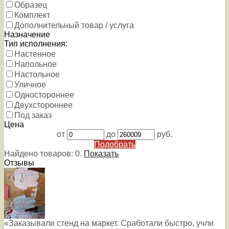
Образец
Комплект
Дополнительный товар / услуга
Назначение
Тип исполнения:
Настенное
Напольное
Настольное
Уличное
Одностороннее
Двухстороннее
Под заказ
Цена
от
до
руб.
Подобрать
Найдено товаров:
0
.
Показать
Отзывы
«Заказывали стенд на маркет. Сработали быстро, учли