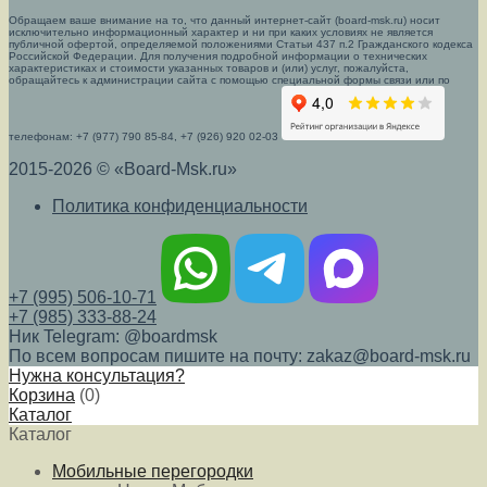
Обращаем ваше внимание на то, что данный интернет-сайт (board-msk.ru) носит
исключительно информационный характер и ни при каких условиях не является
публичной офертой, определяемой положениями Статьи 437 п.2 Гражданского кодекса
Российской Федерации. Для получения подробной информации о технических
характеристиках и стоимости указанных товаров и (или) услуг, пожалуйста,
обращайтесь к администрации сайта с помощью специальной формы связи или по
телефонам: +7 (977) 790 85-84, +7 (926) 920 02-03
2015-2026 © «Board-Msk.ru»
Политика конфиденциальности
+7 (995) 506-10-71
+7 (985) 333-88-24
Ник Telegram: @boardmsk
По всем вопросам пишите на почту: zakaz@board-msk.ru
Нужна консультация?
Корзина
(
0
)
Каталог
Каталог
Мобильные перегородки