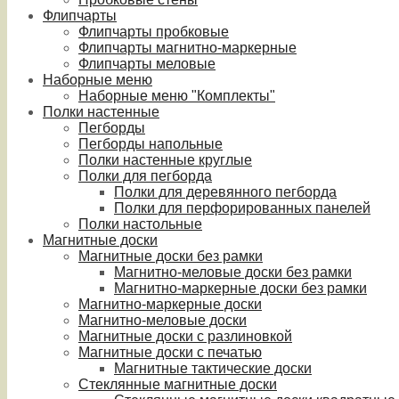
Флипчарты
Флипчарты пробковые
Флипчарты магнитно-маркерные
Флипчарты меловые
Наборные меню
Наборные меню "Комплекты"
Полки настенные
Пегборды
Пегборды напольные
Полки настенные круглые
Полки для пегборда
Полки для деревянного пегборда
Полки для перфорированных панелей
Полки настольные
Магнитные доски
Магнитные доски без рамки
Магнитно-меловые доски без рамки
Магнитно-маркерные доски без рамки
Магнитно-маркерные доски
Магнитно-меловые доски
Магнитные доски с разлиновкой
Магнитные доски с печатью
Магнитные тактические доски
Стеклянные магнитные доски