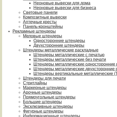
Неоновые вывески для дома
Неоновые вывески для бизнеса
Световые панели
Композитные вывески
Аптечные кресты
Панель-кронштейны
Рекламные штендеры
Меловые штендеры
Односторонние штендеры
Двухсторонние штендеры
Штендеры металлические раскладные
Штендеры металлические с печатью
Штендеры металлические без печати
Штендеры металлические односторонние
Штендеры металлические двухсторонние 
Штендеры вертикальные металлические (T
Штендеры для печати
Стритлайны
Маркерные штендеры
Арочные штендеры
Прямоугольные штендеры
Большие штендеры
Эксклюзивные штендеры
Фигурные штендеры
Информационные штендеры