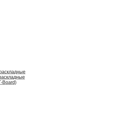
 раскладные
раскладные
-Board)