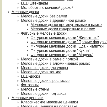
LED штендеры
Мольберты с меловой доской
Меловые доски
Меловые доски без рамки
Меловые доски в деревянной рамке
Меловые доски прямоугольные в рамке
Меловые доски квадратные в рамке
Фигурные меловые доски
Фигурные меловые доски "Животные"
Фигурные меловые доски "Прочие фигуры
Фигурные меловые доски "Еда и напитки"
Фигурные меловые доски "Кухня"
Фигурные меловые доски "Модель"
Меловые доски в раме с полкой
Меловые доски в алюминиевых рамах
Меловые доски для улицы
Меловые доски тонкие
LED-доски
Меловые доски с росписью
Фотозоны
Меловые стены
Меловые доски под заказ
Меловые ценники
Классические меловые ценники
Меловые ценники на подставке