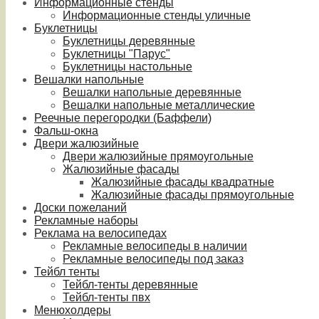
Информационные стенды
Информационные стенды уличные
Буклетницы
Буклетницы деревянные
Буклетницы "Парус"
Буклетницы настольные
Вешалки напольные
Вешалки напольные деревянные
Вешалки напольные металлические
Реечные перегородки (Баффели)
Фальш-окна
Двери жалюзийные
Двери жалюзийные прямоугольные
Жалюзийные фасады
Жалюзийные фасады квадратные
Жалюзийные фасады прямоугольные
Доски пожеланий
Рекламные наборы
Реклама на велосипедах
Рекламные велосипеды в наличии
Рекламные велосипеды под заказ
Тейбл тенты
Тейбл-тенты деревянные
Тейбл-тенты пвх
Менюхолдеры