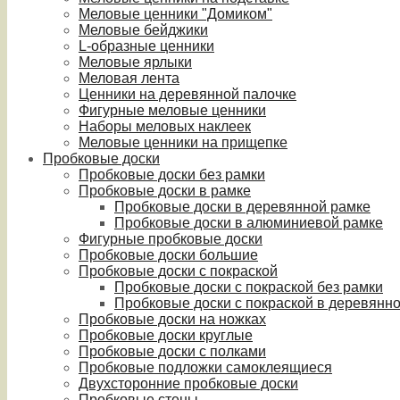
Меловые ценники "Домиком"
Меловые бейджики
L-образные ценники
Меловые ярлыки
Меловая лента
Ценники на деревянной палочке
Фигурные меловые ценники
Наборы меловых наклеек
Меловые ценники на прищепке
Пробковые доски
Пробковые доски без рамки
Пробковые доски в рамке
Пробковые доски в деревянной рамке
Пробковые доски в алюминиевой рамке
Фигурные пробковые доски
Пробковые доски большие
Пробковые доски с покраской
Пробковые доски с покраской без рамки
Пробковые доски с покраской в деревянн
Пробковые доски на ножках
Пробковые доски круглые
Пробковые доски с полками
Пробковые подложки самоклеящиеся
Двухсторонние пробковые доски
Пробковые стены