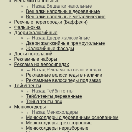
Вешалки напольные
← Назад
Вешалки напольные
Вешалки напольные деревянные
Вешалки напольные металлические
Реечные перегородки (Баффели)
Фальш-окна
Двери жалюзийные
← Назад
Двери жалюзийные
Двери жалюзийные прямоугольные
Жалюзийные фасады
Доски пожеланий
Рекламные наборы
Реклама на велосипедах
← Назад
Реклама на велосипедах
Рекламные велосипеды в наличии
Рекламные велосипеды под заказ
Тейбл тенты
← Назад
Тейбл тенты
Тейбл-тенты деревянные
Тейбл-тенты пвх
Менюхолдеры
← Назад
Менюхолдеры
Менюхолдеры с деревянным основанием
Менюхолдеры трехсторонние
Менюхолдеры неразборные