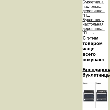
Буклетница
настольная
деревянная
"П...
Буклетница
настольная
деревянная
"П...
→
С этим
товаром
чаще
всего
покупают
Брендиров
буклетниц