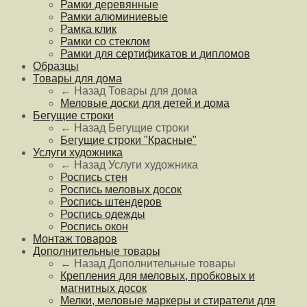
Рамки деревянные
Рамки алюминиевые
Рамка клик
Рамки со стеклом
Рамки для сертификатов и дипломов
Образцы
Товары для дома
← Назад
Товары для дома
Меловые доски для детей и дома
Бегущие строки
← Назад
Бегущие строки
Бегущие строки "Красные"
Услуги художника
← Назад
Услуги художника
Роспись стен
Роспись меловых досок
Роспись штендеров
Роспись одежды
Роспись окон
Монтаж товаров
Дополнительные товары
← Назад
Дополнительные товары
Крепления для меловых, пробковых и
магнитных досок
Мелки, меловые маркеры и стиратели для