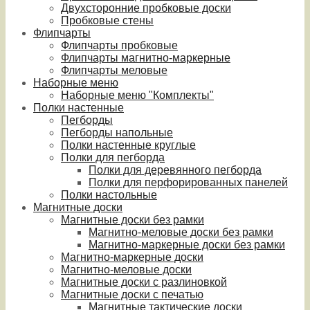
Двухсторонние пробковые доски
Пробковые стены
Флипчарты
Флипчарты пробковые
Флипчарты магнитно-маркерные
Флипчарты меловые
Наборные меню
Наборные меню "Комплекты"
Полки настенные
Пегборды
Пегборды напольные
Полки настенные круглые
Полки для пегборда
Полки для деревянного пегборда
Полки для перфорированных панелей
Полки настольные
Магнитные доски
Магнитные доски без рамки
Магнитно-меловые доски без рамки
Магнитно-маркерные доски без рамки
Магнитно-маркерные доски
Магнитно-меловые доски
Магнитные доски с разлиновкой
Магнитные доски с печатью
Магнитные тактические доски