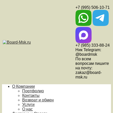
+7 (995) 506-10-71
+7 (985) 333-88-24
Ник Telegram:
@boardmsk
По всем
вопросам пишите
на почту:
zakaz@board-
msk.ru
О Компании
Портфолио
Контакты
Возврат и обмен
Услуги
О нас