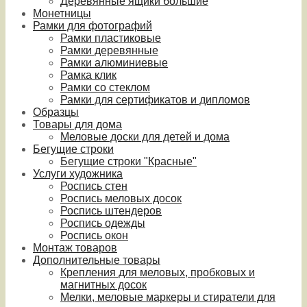
Деревянные ящики большие
Монетницы
Рамки для фотографий
Рамки пластиковые
Рамки деревянные
Рамки алюминиевые
Рамка клик
Рамки со стеклом
Рамки для сертификатов и дипломов
Образцы
Товары для дома
Меловые доски для детей и дома
Бегущие строки
Бегущие строки "Красные"
Услуги художника
Роспись стен
Роспись меловых досок
Роспись штендеров
Роспись одежды
Роспись окон
Монтаж товаров
Дополнительные товары
Крепления для меловых, пробковых и
магнитных досок
Мелки, меловые маркеры и стиратели для