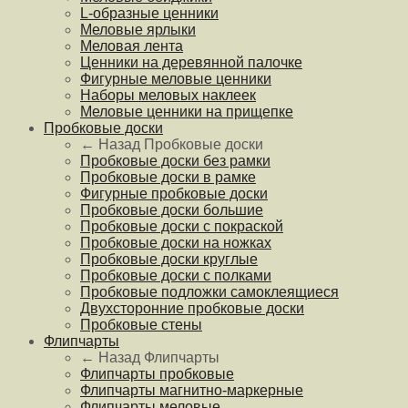
L-образные ценники
Меловые ярлыки
Меловая лента
Ценники на деревянной палочке
Фигурные меловые ценники
Наборы меловых наклеек
Меловые ценники на прищепке
Пробковые доски
← Назад
Пробковые доски
Пробковые доски без рамки
Пробковые доски в рамке
Фигурные пробковые доски
Пробковые доски большие
Пробковые доски с покраской
Пробковые доски на ножках
Пробковые доски круглые
Пробковые доски с полками
Пробковые подложки самоклеящиеся
Двухсторонние пробковые доски
Пробковые стены
Флипчарты
← Назад
Флипчарты
Флипчарты пробковые
Флипчарты магнитно-маркерные
Флипчарты меловые