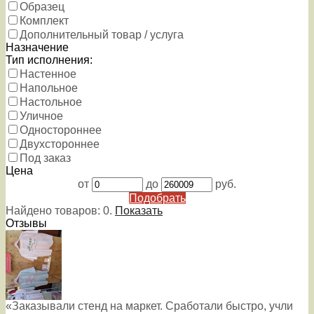
Образец
Комплект
Дополнительный товар / услуга
Назначение
Тип исполнения:
Настенное
Напольное
Настольное
Уличное
Одностороннее
Двухстороннее
Под заказ
Цена
от
до
руб.
Подобрать
Найдено товаров:
0
.
Показать
Отзывы
«Заказывали стенд на маркет. Сработали быстро, учли