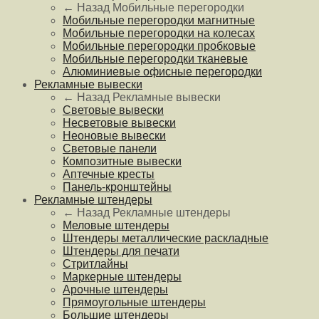
← Назад
Мобильные перегородки
Мобильные перегородки магнитные
Мобильные перегородки на колесах
Мобильные перегородки пробковые
Мобильные перегородки тканевые
Алюминиевые офисные перегородки
Рекламные вывески
← Назад
Рекламные вывески
Световые вывески
Несветовые вывески
Неоновые вывески
Световые панели
Композитные вывески
Аптечные кресты
Панель-кронштейны
Рекламные штендеры
← Назад
Рекламные штендеры
Меловые штендеры
Штендеры металлические раскладные
Штендеры для печати
Стритлайны
Маркерные штендеры
Арочные штендеры
Прямоугольные штендеры
Большие штендеры