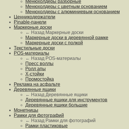
Менюхолдеры разборные
Менюхолдеры с цветным основанием
Менюхолдеры с алюминиевым основанием
Ценникодержатели
Pinable-панели
Маркерные доски
← Назад
Маркерные доски
Маркерные доски в деревянной рамке
Маркерные доски с полкой
Текстильные доски
POS-материалы
← Назад
POS-материалы
Пресс воллы
Ролл апы
Х-стойки
Промостойка
Реклама на асфальте
Деревянные ящики
← Назад
Деревянные ящики
Деревянные ящики для инструментов
Деревянные ящики большие
Монетницы
Рамки для фотографий
← Назад
Рамки для фотографий
Рамки пластиковые