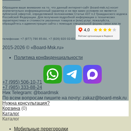
Обращаем ваше внимание на то, что данный интернет-сайт (board-msk.ru) носит
исключительно информационный характер и ни при каких условиях не является
публичной офертой, определяемой положениями Статьи 437 п.2 Гражданского кодекса
Российской Федерации. Для получения подробной информации о технических
характеристиках и стоимости указанных товаров и (или) услуг, пожалуйста,
обращайтесь к администрации сайта с помощью специальной формы связи или по
телефонам: +7 (977) 790 85-84, +7 (926) 920 02-03
2015-2026 © «Board-Msk.ru»
Политика конфиденциальности
+7 (995) 506-10-71
+7 (985) 333-88-24
Ник Telegram: @boardmsk
По всем вопросам пишите на почту: zakaz@board-msk.ru
Нужна консультация?
Корзина
(
0
)
Каталог
Каталог
Мобильные перегородки