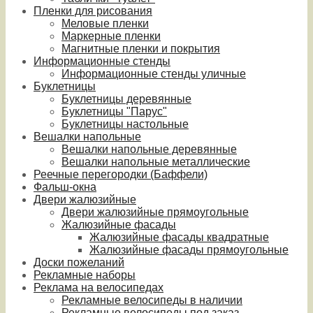
Пленки для рисования
Меловые пленки
Маркерные пленки
Магнитные пленки и покрытия
Информационные стенды
Информационные стенды уличные
Буклетницы
Буклетницы деревянные
Буклетницы "Парус"
Буклетницы настольные
Вешалки напольные
Вешалки напольные деревянные
Вешалки напольные металлические
Реечные перегородки (Баффели)
Фальш-окна
Двери жалюзийные
Двери жалюзийные прямоугольные
Жалюзийные фасады
Жалюзийные фасады квадратные
Жалюзийные фасады прямоугольные
Доски пожеланий
Рекламные наборы
Реклама на велосипедах
Рекламные велосипеды в наличии
Рекламные велосипеды под заказ