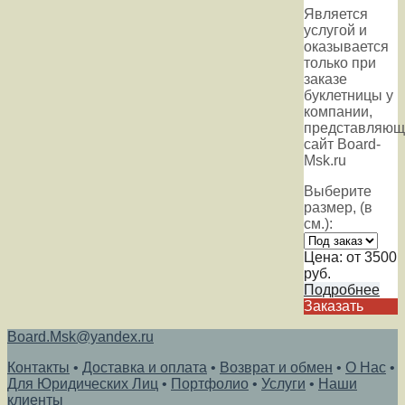
Является
услугой и
оказывается
только при
заказе
буклетницы у
компании,
представляющ
сайт Board-
Msk.ru
Выберите
размер, (в
см.):
Цена:
от 3500
руб.
Подробнее
Заказать
Board.Msk@yandex.ru
Контакты
•
Доставка и оплата
•
Возврат и обмен
•
О Нас
•
Для Юридических Лиц
•
Портфолио
•
Услуги
•
Наши
клиенты