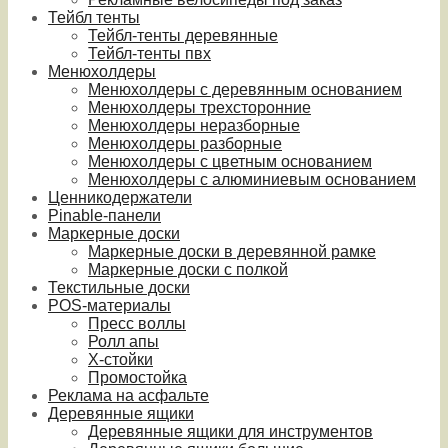
Тейбл тенты
Тейбл-тенты деревянные
Тейбл-тенты пвх
Менюхолдеры
Менюхолдеры с деревянным основанием
Менюхолдеры трехсторонние
Менюхолдеры неразборные
Менюхолдеры разборные
Менюхолдеры с цветным основанием
Менюхолдеры с алюминиевым основанием
Ценникодержатели
Pinable-панели
Маркерные доски
Маркерные доски в деревянной рамке
Маркерные доски с полкой
Текстильные доски
POS-материалы
Пресс воллы
Ролл апы
Х-стойки
Промостойка
Реклама на асфальте
Деревянные ящики
Деревянные ящики для инструментов