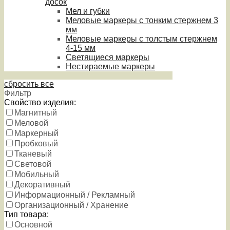
досок
Мел и губки
Меловые маркеры с тонким стержнем 3
мм
Меловые маркеры с толстым стержнем
4-15 мм
Светящиеся маркеры
Нестираемые маркеры
сбросить все
Фильтр
Свойство изделия:
Магнитный
Меловой
Маркерный
Пробковый
Тканевый
Световой
Мобильный
Декоративный
Информационный / Рекламный
Организационный / Хранение
Тип товара:
Основной