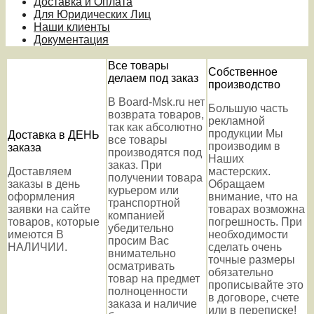
Доставка и Оплата
Для Юридических Лиц
Наши клиенты
Документация
Все товары
Собственное
делаем под заказ
производство
В Board-Msk.ru нет
Большую часть
возврата товаров,
рекламной
так как абсолютно
продукции Мы
Доставка в ДЕНЬ
все товары
производим в
заказа
производятся под
Наших
заказ. При
Доставляем
мастерских.
получении товара
заказы в день
Обращаем
курьером или
оформления
внимание, что на
транспортной
заявки на сайте
товарах возможна
компанией
товаров, которые
погрешность. При
убедительно
имеются В
необходимости
просим Вас
НАЛИЧИИ.
сделать очень
внимательно
точные размеры
осматривать
обязательно
товар на предмет
прописывайте это
полноценности
в договоре, счете
заказа и наличие
или в переписке!