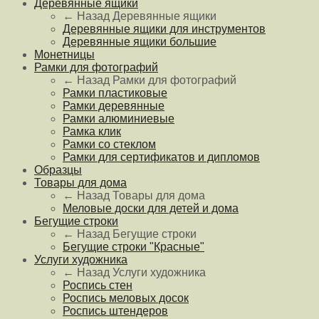
Деревянные ящики
← Назад
Деревянные ящики
Деревянные ящики для инструментов
Деревянные ящики большие
Монетницы
Рамки для фотографий
← Назад
Рамки для фотографий
Рамки пластиковые
Рамки деревянные
Рамки алюминиевые
Рамка клик
Рамки со стеклом
Рамки для сертификатов и дипломов
Образцы
Товары для дома
← Назад
Товары для дома
Меловые доски для детей и дома
Бегущие строки
← Назад
Бегущие строки
Бегущие строки "Красные"
Услуги художника
← Назад
Услуги художника
Роспись стен
Роспись меловых досок
Роспись штендеров