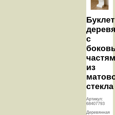
Букле
дерев
с
боков
частя
из
матов
стекла
Артикул:
68407793
Деревянная