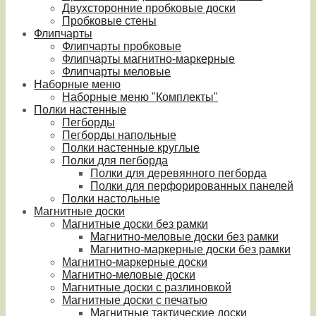
Двухсторонние пробковые доски
Пробковые стены
Флипчарты
Флипчарты пробковые
Флипчарты магнитно-маркерные
Флипчарты меловые
Наборные меню
Наборные меню "Комплекты"
Полки настенные
Пегборды
Пегборды напольные
Полки настенные круглые
Полки для пегборда
Полки для деревянного пегборда
Полки для перфорированных панелей
Полки настольные
Магнитные доски
Магнитные доски без рамки
Магнитно-меловые доски без рамки
Магнитно-маркерные доски без рамки
Магнитно-маркерные доски
Магнитно-меловые доски
Магнитные доски с разлиновкой
Магнитные доски с печатью
Магнитные тактические доски