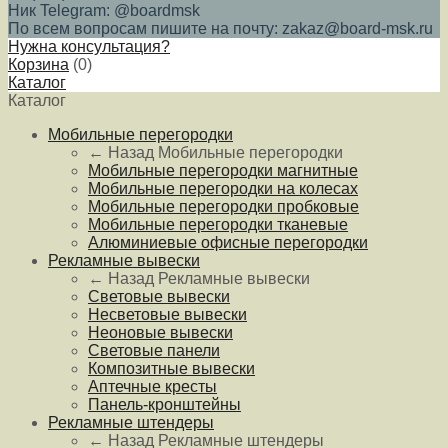
Ник Telegram: @boardmsk
По всем вопросам пишите на почту: zakaz@board-msk.ru
Нужна консультация?
Корзина
(
0
)
Каталог
Каталог
Мобильные перегородки
← Назад
Мобильные перегородки
Мобильные перегородки магнитные
Мобильные перегородки на колесах
Мобильные перегородки пробковые
Мобильные перегородки тканевые
Алюминиевые офисные перегородки
Рекламные вывески
← Назад
Рекламные вывески
Световые вывески
Несветовые вывески
Неоновые вывески
Световые панели
Композитные вывески
Аптечные кресты
Панель-кронштейны
Рекламные штендеры
← Назад
Рекламные штендеры