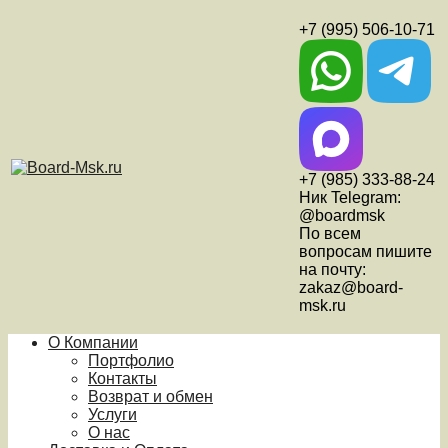
+7 (995) 506-10-71
+7 (985) 333-88-24
Ник Telegram:
@boardmsk
По всем
вопросам пишите
на почту:
zakaz@board-
msk.ru
О Компании
Портфолио
Контакты
Возврат и обмен
Услуги
О нас