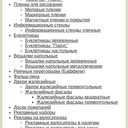
Пленки для рисования
Меловые пленки
Маркерные пленки
Магнитные пленки и покрытия
Информационные стенды
Информационные стенды уличные
Буклетницы
Буклетницы деревянные
Буклетницы "Парус"
Буклетницы настольные
Вешалки напольные
Вешалки напольные деревянные
Вешалки напольные металлические
Реечные перегородки (Баффели)
Фальш-окна
Двери жалюзийные
Двери жалюзийные прямоугольные
Жалюзийные фасады
Жалюзийные фасады квадратные
Жалюзийные фасады прямоугольные
Доски пожеланий
Рекламные наборы
Реклама на велосипедах
Рекламные велосипеды в наличии
Рекламные велосипеды под заказ