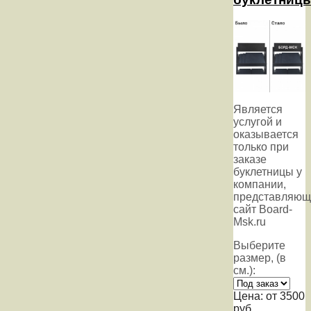
Является
услугой и
оказывается
только при
заказе
буклетницы у
компании,
представляющ
сайт Board-
Msk.ru
Выберите
размер, (в
см.):
Цена:
от 3500
руб.