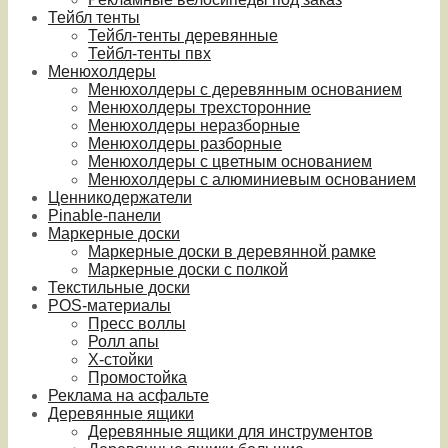
Тейбл тенты
Тейбл-тенты деревянные
Тейбл-тенты пвх
Менюхолдеры
Менюхолдеры с деревянным основанием
Менюхолдеры трехсторонние
Менюхолдеры неразборные
Менюхолдеры разборные
Менюхолдеры с цветным основанием
Менюхолдеры с алюминиевым основанием
Ценникодержатели
Pinable-панели
Маркерные доски
Маркерные доски в деревянной рамке
Маркерные доски с полкой
Текстильные доски
POS-материалы
Пресс воллы
Ролл апы
Х-стойки
Промостойка
Реклама на асфальте
Деревянные ящики
Деревянные ящики для инструментов