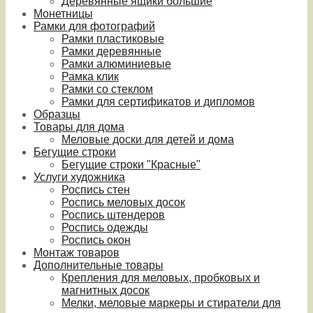
Деревянные ящики большие
Монетницы
Рамки для фотографий
Рамки пластиковые
Рамки деревянные
Рамки алюминиевые
Рамка клик
Рамки со стеклом
Рамки для сертификатов и дипломов
Образцы
Товары для дома
Меловые доски для детей и дома
Бегущие строки
Бегущие строки "Красные"
Услуги художника
Роспись стен
Роспись меловых досок
Роспись штендеров
Роспись одежды
Роспись окон
Монтаж товаров
Дополнительные товары
Крепления для меловых, пробковых и
магнитных досок
Мелки, меловые маркеры и стиратели для