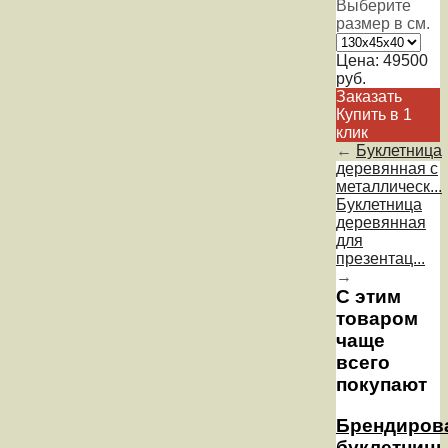
Выберите
размер в см.
Цена:
49500
руб.
Заказать
Купить в 1
клик
←
Буклетница
деревянная с
металлическ...
Буклетница
деревянная
для
презентац...
→
С этим
товаром
чаще
всего
покупают
Брендиров
буклетниц