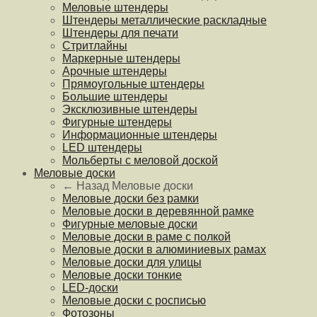
Меловые штендеры
Штендеры металлические раскладные
Штендеры для печати
Стритлайны
Маркерные штендеры
Арочные штендеры
Прямоугольные штендеры
Большие штендеры
Эксклюзивные штендеры
Фигурные штендеры
Информационные штендеры
LED штендеры
Мольберты с меловой доской
Меловые доски
← Назад
Меловые доски
Меловые доски без рамки
Меловые доски в деревянной рамке
Фигурные меловые доски
Меловые доски в раме с полкой
Меловые доски в алюминиевых рамах
Меловые доски для улицы
Меловые доски тонкие
LED-доски
Меловые доски с росписью
Фотозоны