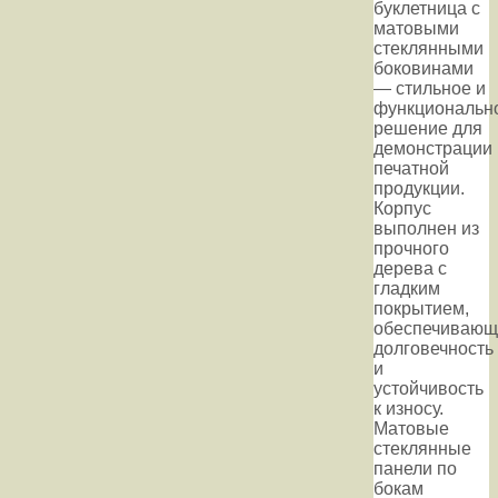
буклетница с
матовыми
стеклянными
боковинами
— стильное и
функциональн
решение для
демонстрации
печатной
продукции.
Корпус
выполнен из
прочного
дерева с
гладким
покрытием,
обеспечиваю
долговечность
и
устойчивость
к износу.
Матовые
стеклянные
панели по
бокам