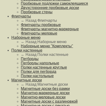
Пробковые подложки самоклеящиеся
Двухсторонние пробковые доски
Пробковые стены
Флипчарты
← Назад
Флипчарты
Флипчарты пробковые
Флипчарты магнитно-маркерные
Флипчарты меловые
Наборные меню
← Назад
Наборные меню
Наборные меню "Комплекты"
Полки настенные
← Назад
Полки настенные
Пегборды
Пегборды напольные
Полки настенные круглые
Полки для пегборда
Полки настольные
Магнитные доски
← Назад
Магнитные доски
Магнитные доски без рамки
Магнитно-маркерные доски
Магнитно-меловые доски
Магнитные доски с разлиновкой
Магнитные доски с печатью