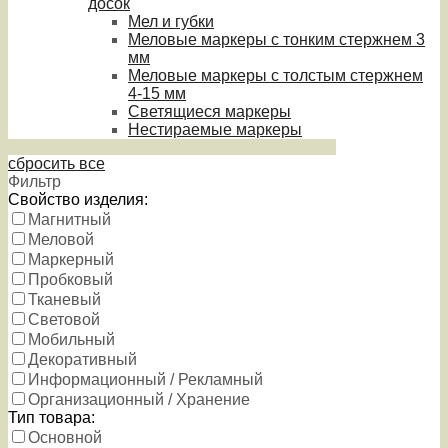
досок
Мел и губки
Меловые маркеры с тонким стержнем 3
мм
Меловые маркеры с толстым стержнем
4-15 мм
Светящиеся маркеры
Нестираемые маркеры
сбросить все
Фильтр
Свойство изделия:
Магнитный
Меловой
Маркерный
Пробковый
Тканевый
Световой
Мобильный
Декоративный
Информационный / Рекламный
Организационный / Хранение
Тип товара:
Основной