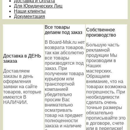
Доставка и Оплата
Для Юридических Лиц
Наши клиенты
Документация
Все товары
Собственное
делаем под заказ
производство
В Board-Msk.ru нет
Большую часть
возврата товаров,
рекламной
так как абсолютно
продукции Мы
Доставка в ДЕНЬ
все товары
производим в
заказа
производятся под
Наших
заказ. При
Доставляем
мастерских.
получении товара
заказы в день
Обращаем
курьером или
оформления
внимание, что на
транспортной
заявки на сайте
товарах возможна
компанией
товаров, которые
погрешность. При
убедительно
имеются В
необходимости
просим Вас
НАЛИЧИИ.
сделать очень
внимательно
точные размеры
осматривать
обязательно
товар на предмет
прописывайте это
полноценности
в договоре, счете
заказа и наличие
или в переписке!