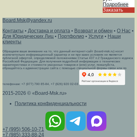
Подробнее
Заказать
Board.Msk@yandex.ru
Контакты
•
Доставка и оплата
•
Возврат и обмен
•
О Нас
•
Для Юридических Лиц
•
Портфолио
•
Услуги
•
Наши
клиенты
Обращаем ваше внимание на то, что данный интернет-сайт (board-msk.ru) носит
исключительно информационный характер и ни при каких условиях не является
публичной офертой, определяемой положениями Статьи 437 п.2 Гражданского кодекса
Российской Федерации. Для получения подробной информации о технических
характеристиках и стоимости указанных товаров и (или) услуг, пожалуйста,
обращайтесь к администрации сайта с помощью специальной формы связи или по
телефонам: +7 (977) 790 85-84, +7 (926) 920 02-03
2015-2026 © «Board-Msk.ru»
Политика конфиденциальности
+7 (995) 506-10-71
+7 (985) 333-88-24