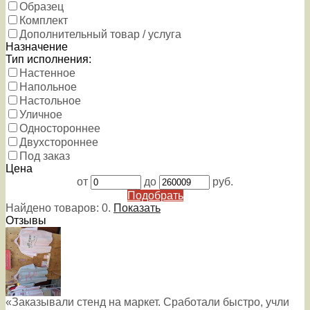
Образец
Комплект
Дополнительный товар / услуга
Назначение
Тип исполнения:
Настенное
Напольное
Настольное
Уличное
Одностороннее
Двухстороннее
Под заказ
Цена
от
до
руб.
Подобрать
Найдено товаров:
0
.
Показать
Отзывы
«Заказывали стенд на маркет. Сработали быстро, учли