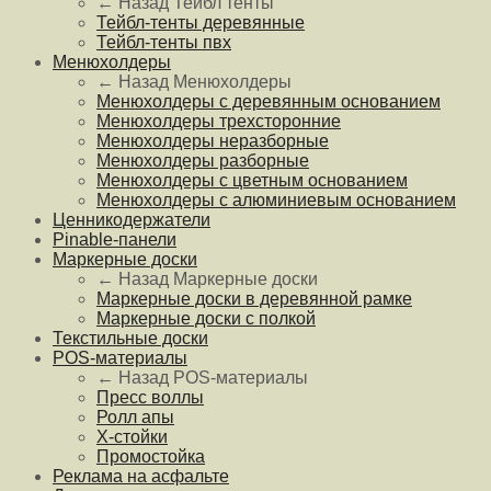
← Назад
Тейбл тенты
Тейбл-тенты деревянные
Тейбл-тенты пвх
Менюхолдеры
← Назад
Менюхолдеры
Менюхолдеры с деревянным основанием
Менюхолдеры трехсторонние
Менюхолдеры неразборные
Менюхолдеры разборные
Менюхолдеры с цветным основанием
Менюхолдеры с алюминиевым основанием
Ценникодержатели
Pinable-панели
Маркерные доски
← Назад
Маркерные доски
Маркерные доски в деревянной рамке
Маркерные доски с полкой
Текстильные доски
POS-материалы
← Назад
POS-материалы
Пресс воллы
Ролл апы
Х-стойки
Промостойка
Реклама на асфальте