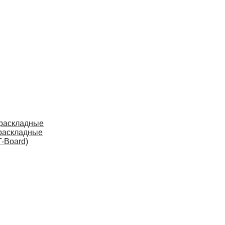
 раскладные
раскладные
-Board)