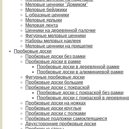
Меловые ценники "Домиком"
Меловые бейджики
L-образные ценники
Меловые ярлыки
Меловая лента
Ценники на деревянной палочке
Фигурные меловые ценники
Наборы меловых наклеек
Меловые ценники на прищепке
Пробковые доски
Пробковые доски без рамки
Пробковые доски в рамке
Пробковые доски в деревянной рамке
Пробковые доски в алюминиевой рамке
Фигурные пробковые доски
Пробковые доски большие
Пробковые доски с покраской
Пробковые доски с покраской без рамки
Пробковые доски с покраской в деревянн
Пробковые доски на ножках
Пробковые доски круглые
Пробковые доски с полками
Пробковые подложки самоклеящиеся
Двухсторонние пробковые доски
Пробковые стены