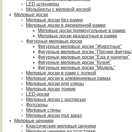
LED штендеры
Мольберты с меловой доской
Меловые доски
Меловые доски без рамки
Меловые доски в деревянной рамке
Меловые доски прямоугольные в рамке
Меловые доски квадратные в рамке
Фигурные меловые доски
Фигурные меловые доски "Животные"
Фигурные меловые доски "Прочие фигуры
Фигурные меловые доски "Еда и напитки"
Фигурные меловые доски "Кухня"
Фигурные меловые доски "Модель"
Меловые доски в раме с полкой
Меловые доски в алюминиевых рамах
Меловые доски для улицы
Меловые доски тонкие
LED-доски
Меловые доски с росписью
Фотозоны
Меловые стены
Меловые доски под заказ
Меловые ценники
Классические меловые ценники
Меловые ценники на подставке