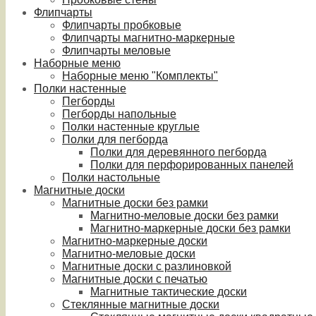
Флипчарты
Флипчарты пробковые
Флипчарты магнитно-маркерные
Флипчарты меловые
Наборные меню
Наборные меню "Комплекты"
Полки настенные
Пегборды
Пегборды напольные
Полки настенные круглые
Полки для пегборда
Полки для деревянного пегборда
Полки для перфорированных панелей
Полки настольные
Магнитные доски
Магнитные доски без рамки
Магнитно-меловые доски без рамки
Магнитно-маркерные доски без рамки
Магнитно-маркерные доски
Магнитно-меловые доски
Магнитные доски с разлиновкой
Магнитные доски с печатью
Магнитные тактические доски
Стеклянные магнитные доски