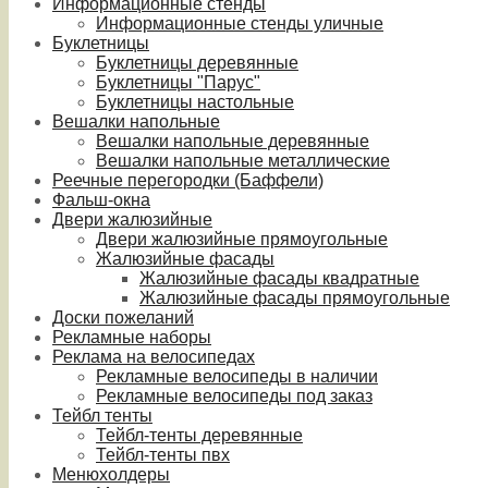
Информационные стенды
Информационные стенды уличные
Буклетницы
Буклетницы деревянные
Буклетницы "Парус"
Буклетницы настольные
Вешалки напольные
Вешалки напольные деревянные
Вешалки напольные металлические
Реечные перегородки (Баффели)
Фальш-окна
Двери жалюзийные
Двери жалюзийные прямоугольные
Жалюзийные фасады
Жалюзийные фасады квадратные
Жалюзийные фасады прямоугольные
Доски пожеланий
Рекламные наборы
Реклама на велосипедах
Рекламные велосипеды в наличии
Рекламные велосипеды под заказ
Тейбл тенты
Тейбл-тенты деревянные
Тейбл-тенты пвх
Менюхолдеры