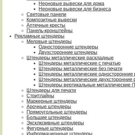
Неоновые вывески для дома
Неоновые вывески для бизнеса
Световые панели
Композитные вывески
Аптечные кресты
Панель-кронштейны
Рекламные штендеры
Меловые штендеры
Односторонние штендеры
Двухсторонние штендеры
Штендеры металлические раскладные
Штендеры металлические с печатью
Штендеры металлические без печати
Штендеры металлические односторонние
Штендеры металлические двухсторонние 
Штендеры вертикальные металлические (T
Штендеры для печати
Стритлайны
Маркерные штендеры
Арочные штендеры
Прямоугольные штендеры
Большие штендеры
Эксклюзивные штендеры
Фигурные штендеры
Информационные штендеры