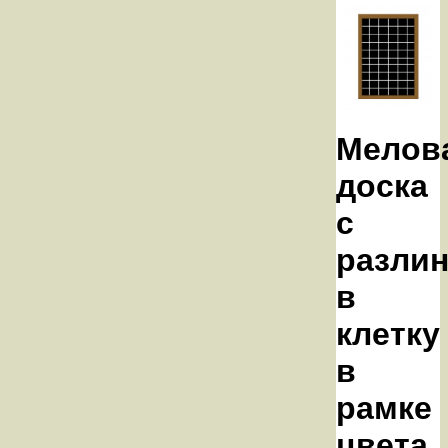
Мелов
доска
с
разли
в
клетку
в
рамке
цвета