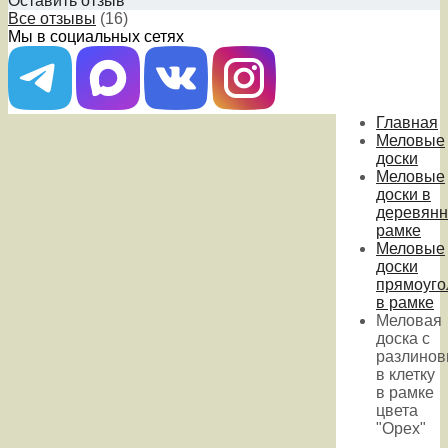
Оставить отзыв
Все отзывы
(16)
Мы в социальных сетях
Главная
Меловые
доски
Меловые
доски в
деревянн
рамке
Меловые
доски
прямоуго
в рамке
Меловая
доска с
разлинов
в клетку
в рамке
цвета
"Орех"