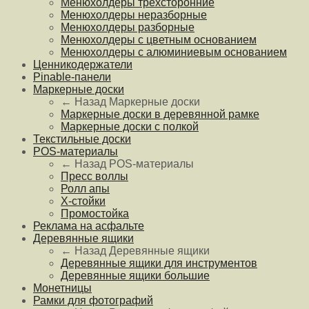
Менюхолдеры трехсторонние
Менюхолдеры неразборные
Менюхолдеры разборные
Менюхолдеры с цветным основанием
Менюхолдеры с алюминиевым основанием
Ценникодержатели
Pinable-панели
Маркерные доски
← Назад
Маркерные доски
Маркерные доски в деревянной рамке
Маркерные доски с полкой
Текстильные доски
POS-материалы
← Назад
POS-материалы
Пресс воллы
Ролл апы
Х-стойки
Промостойка
Реклама на асфальте
Деревянные ящики
← Назад
Деревянные ящики
Деревянные ящики для инструментов
Деревянные ящики большие
Монетницы
Рамки для фотографий