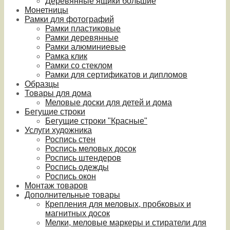
Деревянные ящики большие
Монетницы
Рамки для фотографий
Рамки пластиковые
Рамки деревянные
Рамки алюминиевые
Рамка клик
Рамки со стеклом
Рамки для сертификатов и дипломов
Образцы
Товары для дома
Меловые доски для детей и дома
Бегущие строки
Бегущие строки "Красные"
Услуги художника
Роспись стен
Роспись меловых досок
Роспись штендеров
Роспись одежды
Роспись окон
Монтаж товаров
Дополнительные товары
Крепления для меловых, пробковых и
магнитных досок
Мелки, меловые маркеры и стиратели для