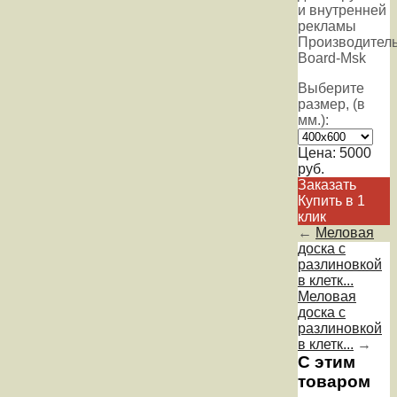
и внутренней
рекламы
Производитель
Board-Msk
Выберите
размер, (в
мм.):
Цена:
5000
руб.
Заказать
Купить в 1
клик
←
Меловая
доска с
разлиновкой
в клетк...
Меловая
доска с
разлиновкой
в клетк...
→
С этим
товаром