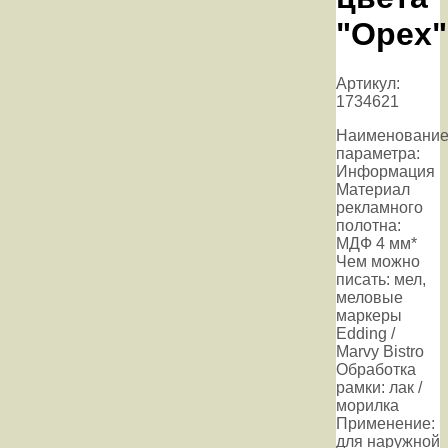
"Орех"
Артикул:
1734621
Наименовани
параметра:
Информация
Материал
рекламного
полотна:
МДФ 4 мм*
Чем можно
писать: мел,
меловые
маркеры
Edding /
Marvy Bistro
Обработка
рамки: лак /
морилка
Применение:
для наружной