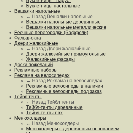
Буклетницы "Парус"
Буклетницы настольные
Вешалки напольные
← Назад
Вешалки напольные
Вешалки напольные деревянные
Вешалки напольные металлические
Реечные перегородки (Баффели)
Фальш-окна
Двери жалюзийные
← Назад
Двери жалюзийные
Двери жалюзийные прямоугольные
Жалюзийные фасады
Доски пожеланий
Рекламные наборы
Реклама на велосипедах
← Назад
Реклама на велосипедах
Рекламные велосипеды в наличии
Рекламные велосипеды под заказ
Тейбл тенты
← Назад
Тейбл тенты
Тейбл-тенты деревянные
Тейбл-тенты пвх
Менюхолдеры
← Назад
Менюхолдеры
Менюхолдеры с деревянным основанием