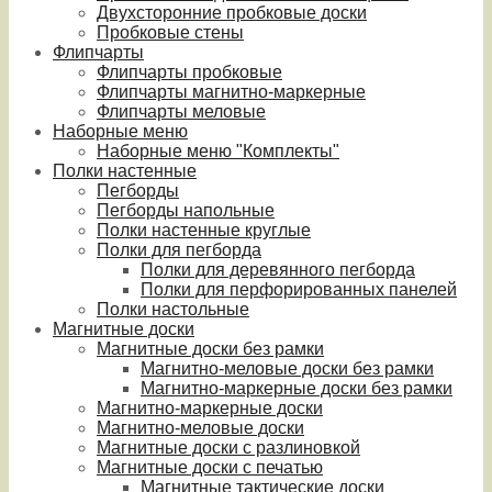
Двухсторонние пробковые доски
Пробковые стены
Флипчарты
Флипчарты пробковые
Флипчарты магнитно-маркерные
Флипчарты меловые
Наборные меню
Наборные меню "Комплекты"
Полки настенные
Пегборды
Пегборды напольные
Полки настенные круглые
Полки для пегборда
Полки для деревянного пегборда
Полки для перфорированных панелей
Полки настольные
Магнитные доски
Магнитные доски без рамки
Магнитно-меловые доски без рамки
Магнитно-маркерные доски без рамки
Магнитно-маркерные доски
Магнитно-меловые доски
Магнитные доски с разлиновкой
Магнитные доски с печатью
Магнитные тактические доски