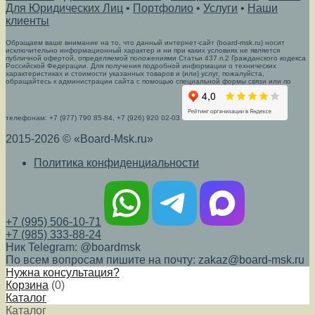
Для Юридических Лиц
•
Портфолио
•
Услуги
•
Наши
клиенты
Обращаем ваше внимание на то, что данный интернет-сайт (board-msk.ru) носит
исключительно информационный характер и ни при каких условиях не является
публичной офертой, определяемой положениями Статьи 437 п.2 Гражданского кодекса
Российской Федерации. Для получения подробной информации о технических
характеристиках и стоимости указанных товаров и (или) услуг, пожалуйста,
обращайтесь к администрации сайта с помощью специальной формы связи или по
телефонам: +7 (977) 790 85-84, +7 (926) 920 02-03
2015-2026 © «Board-Msk.ru»
Политика конфиденциальности
+7 (995) 506-10-71
+7 (985) 333-88-24
Ник Telegram: @boardmsk
По всем вопросам пишите на почту: zakaz@board-msk.ru
Нужна консультация?
Корзина
(
0
)
Каталог
Каталог