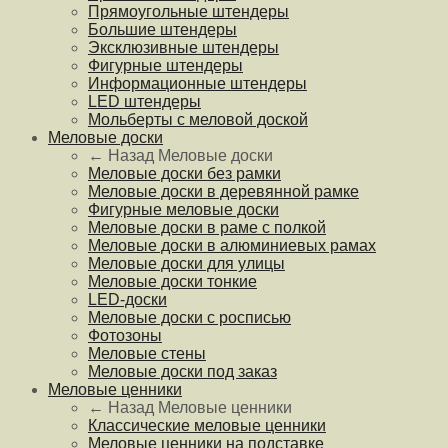
Прямоугольные штендеры
Большие штендеры
Эксклюзивные штендеры
Фигурные штендеры
Информационные штендеры
LED штендеры
Мольберты с меловой доской
Меловые доски
← Назад
Меловые доски
Меловые доски без рамки
Меловые доски в деревянной рамке
Фигурные меловые доски
Меловые доски в раме с полкой
Меловые доски в алюминиевых рамах
Меловые доски для улицы
Меловые доски тонкие
LED-доски
Меловые доски с росписью
Фотозоны
Меловые стены
Меловые доски под заказ
Меловые ценники
← Назад
Меловые ценники
Классические меловые ценники
Меловые ценники на подставке