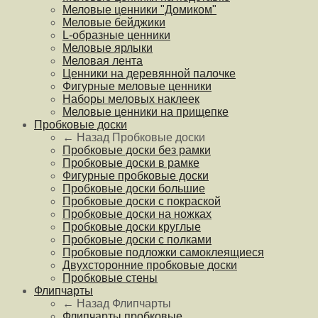
Меловые ценники "Домиком"
Меловые бейджики
L-образные ценники
Меловые ярлыки
Меловая лента
Ценники на деревянной палочке
Фигурные меловые ценники
Наборы меловых наклеек
Меловые ценники на прищепке
Пробковые доски
← Назад
Пробковые доски
Пробковые доски без рамки
Пробковые доски в рамке
Фигурные пробковые доски
Пробковые доски большие
Пробковые доски с покраской
Пробковые доски на ножках
Пробковые доски круглые
Пробковые доски с полками
Пробковые подложки самоклеящиеся
Двухсторонние пробковые доски
Пробковые стены
Флипчарты
← Назад
Флипчарты
Флипчарты пробковые