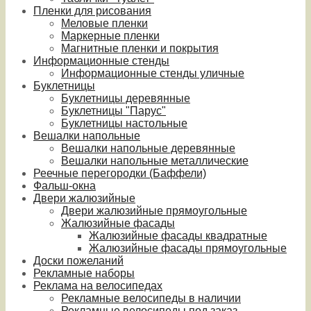
Пленки для рисования
Меловые пленки
Маркерные пленки
Магнитные пленки и покрытия
Информационные стенды
Информационные стенды уличные
Буклетницы
Буклетницы деревянные
Буклетницы "Парус"
Буклетницы настольные
Вешалки напольные
Вешалки напольные деревянные
Вешалки напольные металлические
Реечные перегородки (Баффели)
Фальш-окна
Двери жалюзийные
Двери жалюзийные прямоугольные
Жалюзийные фасады
Жалюзийные фасады квадратные
Жалюзийные фасады прямоугольные
Доски пожеланий
Рекламные наборы
Реклама на велосипедах
Рекламные велосипеды в наличии
Рекламные велосипеды под заказ