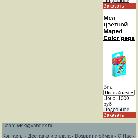
Подробнее
Заказать
Мел
цветной
Maped
Color`peps
Вид:
Цена:
1000
руб.
Подробнее
Заказать
Board.Msk@yandex.ru
Контакты
•
Доставка и оплата
•
Возврат и обмен
•
О Нас
•