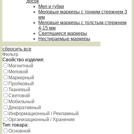
досок
Мел и губки
Меловые маркеры с тонким стержнем 3
мм
Меловые маркеры с толстым стержнем
4-15 мм
Светящиеся маркеры
Нестираемые маркеры
сбросить все
Фильтр
Свойство изделия:
Магнитный
Меловой
Маркерный
Пробковый
Тканевый
Световой
Мобильный
Декоративный
Информационный / Рекламный
Организационный / Хранение
Тип товара:
Основной