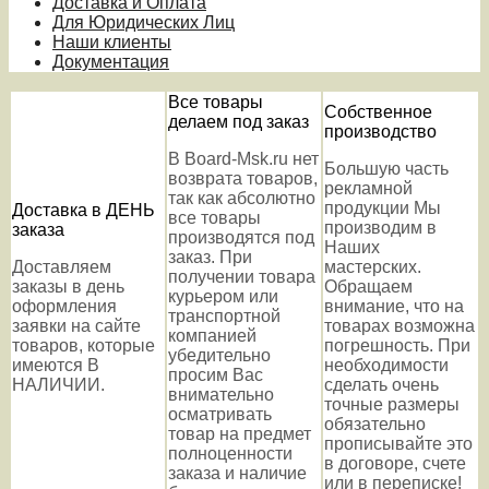
Доставка и Оплата
Для Юридических Лиц
Наши клиенты
Документация
Все товары
Собственное
делаем под заказ
производство
В Board-Msk.ru нет
Большую часть
возврата товаров,
рекламной
так как абсолютно
продукции Мы
Доставка в ДЕНЬ
все товары
производим в
заказа
производятся под
Наших
заказ. При
Доставляем
мастерских.
получении товара
заказы в день
Обращаем
курьером или
оформления
внимание, что на
транспортной
заявки на сайте
товарах возможна
компанией
товаров, которые
погрешность. При
убедительно
имеются В
необходимости
просим Вас
НАЛИЧИИ.
сделать очень
внимательно
точные размеры
осматривать
обязательно
товар на предмет
прописывайте это
полноценности
в договоре, счете
заказа и наличие
или в переписке!