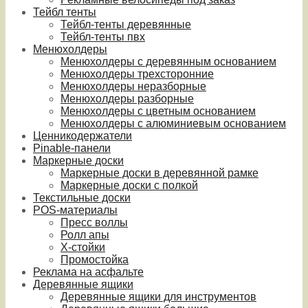
Тейбл тенты
Тейбл-тенты деревянные
Тейбл-тенты пвх
Менюхолдеры
Менюхолдеры с деревянным основанием
Менюхолдеры трехсторонние
Менюхолдеры неразборные
Менюхолдеры разборные
Менюхолдеры с цветным основанием
Менюхолдеры с алюминиевым основанием
Ценникодержатели
Pinable-панели
Маркерные доски
Маркерные доски в деревянной рамке
Маркерные доски с полкой
Текстильные доски
POS-материалы
Пресс воллы
Ролл апы
Х-стойки
Промостойка
Реклама на асфальте
Деревянные ящики
Деревянные ящики для инструментов