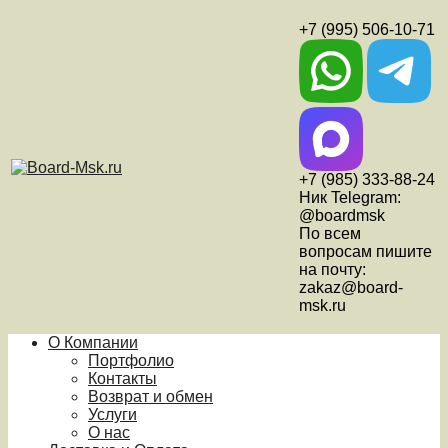
+7 (995) 506-10-71
+7 (985) 333-88-24
Ник Telegram:
@boardmsk
По всем
вопросам пишите
на почту:
zakaz@board-
msk.ru
О Компании
Портфолио
Контакты
Возврат и обмен
Услуги
О нас