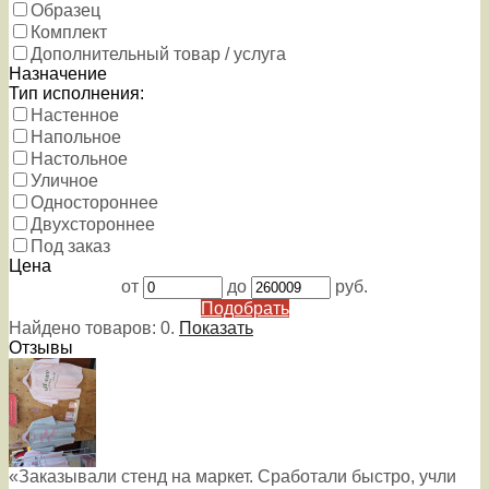
Образец
Комплект
Дополнительный товар / услуга
Назначение
Тип исполнения:
Настенное
Напольное
Настольное
Уличное
Одностороннее
Двухстороннее
Под заказ
Цена
от
до
руб.
Подобрать
Найдено товаров:
0
.
Показать
Отзывы
«Заказывали стенд на маркет. Сработали быстро, учли