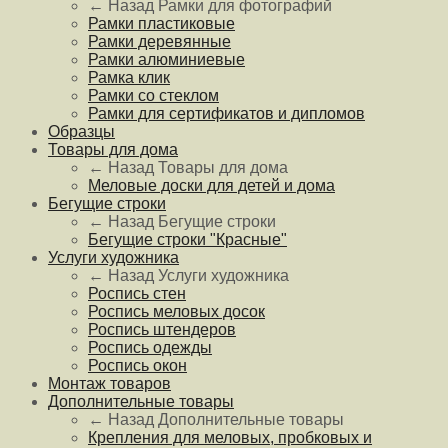
← Назад
Рамки для фотографий
Рамки пластиковые
Рамки деревянные
Рамки алюминиевые
Рамка клик
Рамки со стеклом
Рамки для сертификатов и дипломов
Образцы
Товары для дома
← Назад
Товары для дома
Меловые доски для детей и дома
Бегущие строки
← Назад
Бегущие строки
Бегущие строки "Красные"
Услуги художника
← Назад
Услуги художника
Роспись стен
Роспись меловых досок
Роспись штендеров
Роспись одежды
Роспись окон
Монтаж товаров
Дополнительные товары
← Назад
Дополнительные товары
Крепления для меловых, пробковых и