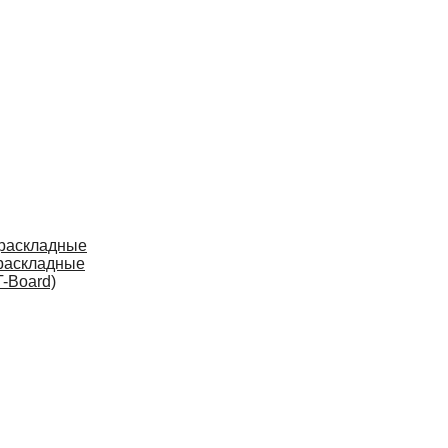
 раскладные
раскладные
-Board)