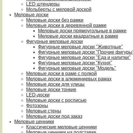
LED штендеры
Мольберты с меловой доской
Меловые доски
Меловые доски без рамки
Меловые доски в деревянной рамке
Меловые доски прямоугольные в рамке
Меловые доски квадратные в рамке
Фигурные меловые доски
Фигурные меловые доски "Животные"
Фигурные меловые доски "Прочие фигуры
Фигурные меловые доски "Еда и напитки"
Фигурные меловые доски "Кухня"
Фигурные меловые доски "Модель"
Меловые доски в раме с полкой
Меловые доски в алюминиевых рамах
Меловые доски для улицы
Меловые доски тонкие
LED-доски
Меловые доски с росписью
Фотозоны
Меловые стены
Меловые доски под заказ
Меловые ценники
Классические меловые ценники
Меловые ценники на подставке