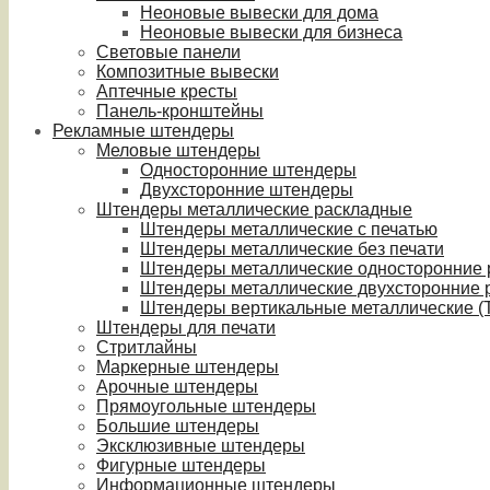
Неоновые вывески для дома
Неоновые вывески для бизнеса
Световые панели
Композитные вывески
Аптечные кресты
Панель-кронштейны
Рекламные штендеры
Меловые штендеры
Односторонние штендеры
Двухсторонние штендеры
Штендеры металлические раскладные
Штендеры металлические с печатью
Штендеры металлические без печати
Штендеры металлические односторонние
Штендеры металлические двухсторонние 
Штендеры вертикальные металлические (T
Штендеры для печати
Стритлайны
Маркерные штендеры
Арочные штендеры
Прямоугольные штендеры
Большие штендеры
Эксклюзивные штендеры
Фигурные штендеры
Информационные штендеры