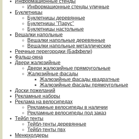
Информационные стенды
Информационные стенды уличные
Буклетницы
Буклетницы деревянные
Буклетницы "Парус"
Буклетницы настольные
Вешалки напольные
Вешалки напольные деревянные
Вешалки напольные металлические
Реечные перегородки (Баффели)
Фальш-окна
Двери жалюзийные
Двери жалюзийные прямоугольные
Жалюзийные фасады
Жалюзийные фасады квадратные
Жалюзийные фасады прямоугольные
Доски пожеланий
Рекламные наборы
Реклама на велосипедах
Рекламные велосипеды в наличии
Рекламные велосипеды под заказ
Тейбл тенты
Тейбл-тенты деревянные
Тейбл-тенты пвх
Менюхолдеры