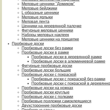
Меловые ценники "Домиком"
Меловые бейджики
L-образные ценники
Меловые ярлыки
Меловая лента
Ценники на деревянной палочке
Фигурные меловые ценники
Наборы меловых наклеек
Меловые ценники на прищепке
Пробковые доски
Пробковые доски без рамки
Пробковые доски в рамке
Пробковые доски в деревянной рамке
Пробковые доски в алюминиевой рамке
Фигурные пробковые доски
Пробковые доски большие
Пробковые доски с покраской
Пробковые доски с покраской без рамки
Пробковые доски с покраской в деревянн
Пробковые доски на ножках
Пробковые доски круглые
Пробковые доски с полками
Пробковые подложки самоклеящиеся
Двухсторонние пробковые доски
Пробковые стены