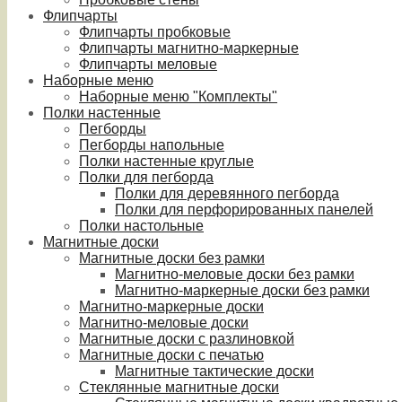
Флипчарты
Флипчарты пробковые
Флипчарты магнитно-маркерные
Флипчарты меловые
Наборные меню
Наборные меню "Комплекты"
Полки настенные
Пегборды
Пегборды напольные
Полки настенные круглые
Полки для пегборда
Полки для деревянного пегборда
Полки для перфорированных панелей
Полки настольные
Магнитные доски
Магнитные доски без рамки
Магнитно-меловые доски без рамки
Магнитно-маркерные доски без рамки
Магнитно-маркерные доски
Магнитно-меловые доски
Магнитные доски с разлиновкой
Магнитные доски с печатью
Магнитные тактические доски
Стеклянные магнитные доски